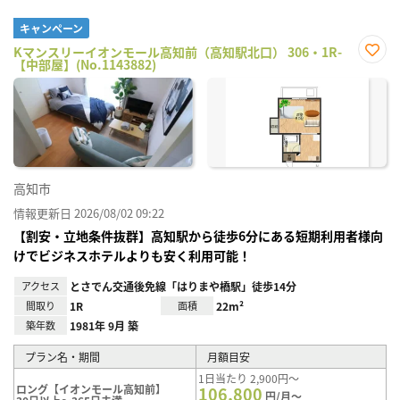
キャンペーン
Kマンスリーイオンモール高知前（高知駅北口） 306・1R-
【中部屋】(No.1143882)
お気
に入
り登
録
高知市
情報更新日 2026/08/02 09:22
【割安・立地条件抜群】高知駅から徒歩6分にある短期利用者様向
けでビジネスホテルよりも安く利用可能！
アクセス
とさでん交通後免線「はりまや橋駅」徒歩14分
間取り
1R
面積
22m²
築年数
1981年 9月 築
プラン名・期間
月額目安
1日当たり 2,900円～
ロング【イオンモール高知前】
106,800
円/月～