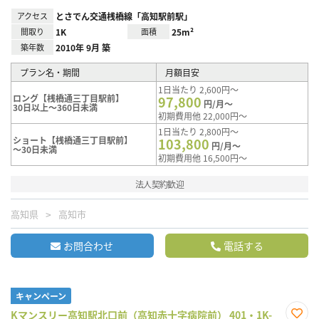
アクセス
とさでん交通桟橋線「高知駅前駅」
間取り
1K
面積
25m²
築年数
2010年 9月 築
プラン名・期間
月額目安
1日当たり 2,600円～
ロング【桟橋通三丁目駅前】
97,800
円/月～
30日以上～360日未満
初期費用他 22,000円～
1日当たり 2,800円～
ショート【桟橋通三丁目駅前】
103,800
円/月～
～30日未満
初期費用他 16,500円～
法人契約歓迎
高知県
高知市
お問合わせ
電話する
キャンペーン
Kマンスリー高知駅北口前（高知赤十字病院前） 401・1K-