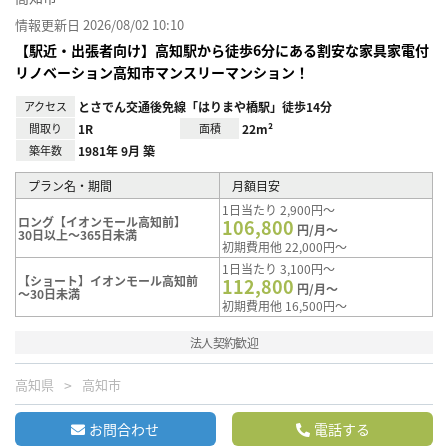
情報更新日 2026/08/02 10:10
【駅近・出張者向け】高知駅から徒歩6分にある割安な家具家電付
リノベーション高知市マンスリーマンション！
アクセス
とさでん交通後免線「はりまや橋駅」徒歩14分
間取り
1R
面積
22m²
築年数
1981年 9月 築
プラン名・期間
月額目安
1日当たり 2,900円～
ロング【イオンモール高知前】
106,800
円/月～
30日以上～365日未満
初期費用他 22,000円～
1日当たり 3,100円～
【ショート】イオンモール高知前
112,800
円/月～
～30日未満
初期費用他 16,500円～
法人契約歓迎
高知県
高知市
お問合わせ
電話する