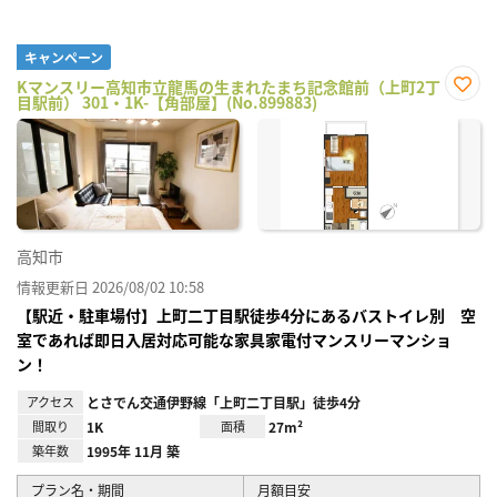
キャンペーン
Kマンスリー高知市立龍馬の生まれたまち記念館前（上町2丁
目駅前） 301・1K-【角部屋】(No.899883)
お気
に入
り登
録
高知市
情報更新日 2026/08/02 10:58
【駅近・駐車場付】上町二丁目駅徒歩4分にあるバストイレ別 空
室であれば即日入居対応可能な家具家電付マンスリーマンショ
ン！
アクセス
とさでん交通伊野線「上町二丁目駅」徒歩4分
間取り
1K
面積
27m²
築年数
1995年 11月 築
プラン名・期間
月額目安