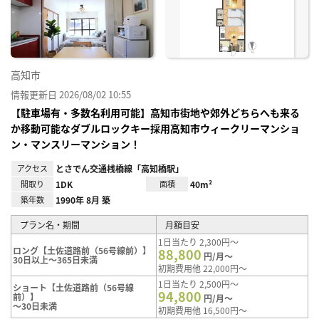
り登
録
高知市
情報更新日 2026/08/02 10:55
【駐車場有・多数名利用可能】高知市街地や郊外どちらへも来る
か移動可能なダブルロックキー採用高知市ウィークリーマンショ
ン・マンスリーマンション！
アクセス
とさでん交通桟橋線「高知橋駅」
間取り
1DK
面積
40m²
築年数
1990年 8月 築
プラン名・期間
月額目安
1日当たり 2,300円～
ロング【土佐道路前（56号線前）】
88,800
円/月～
30日以上～365日未満
初期費用他 22,000円～
1日当たり 2,500円～
ショート【土佐道路前（56号線
94,800
前）】
円/月～
～30日未満
初期費用他 16,500円～