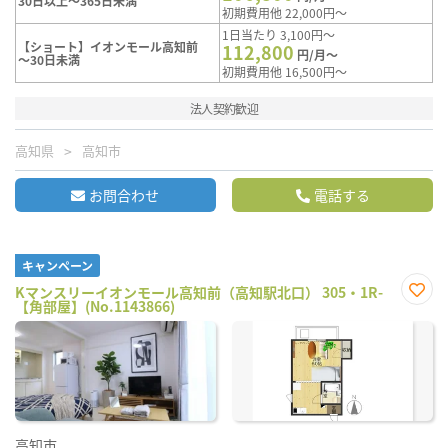
30日以上～365日未満
初期費用他 22,000円～
1日当たり 3,100円～
【ショート】イオンモール高知前
112,800
円/月～
～30日未満
初期費用他 16,500円～
法人契約歓迎
高知県
高知市
お問合わせ
電話する
キャンペーン
Kマンスリーイオンモール高知前（高知駅北口） 305・1R-
【角部屋】(No.1143866)
お気
に入
り登
録
高知市