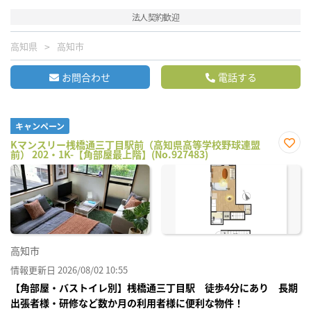
法人契約歓迎
高知県
高知市
お問合わせ
電話する
キャンペーン
Kマンスリー桟橋通三丁目駅前（高知県高等学校野球連盟
前） 202・1K-【角部屋最上階】(No.927483)
お気
に入
り登
録
高知市
情報更新日 2026/08/02 10:55
【角部屋・バストイレ別】桟橋通三丁目駅 徒歩4分にあり 長期
出張者様・研修など数か月の利用者様に便利な物件！