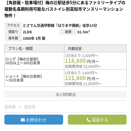
【角部屋・駐車場付】梅の辻駅徒歩5分にあるファミリータイプの
複数名長期利用可能なバストイレ別高知市マンスリーマンション
物件！
アクセス
とさでん交通伊野線「はりまや橋駅」徒歩13分
間取り
2LDK
面積
61.5m²
築年数
1988年 3月 築
プラン名・期間
月額目安
1日当たり 3,300円～
ロング【梅の辻駅前】
118,800
円/月～
30日以上～360日未満
初期費用他 33,000円～
1日当たり 3,400円～
ショート【梅の辻駅前】
121,800
円/月～
～30日未満
初期費用他 22,000円～
法人契約歓迎
高知県
高知市
お問合わせ
電話する