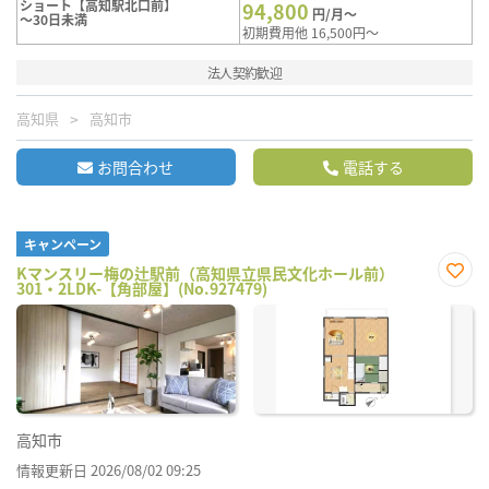
ショート【高知駅北口前】
94,800
円/月～
～30日未満
初期費用他 16,500円～
法人契約歓迎
高知県
高知市
お問合わせ
電話する
キャンペーン
Kマンスリー梅の辻駅前（高知県立県民文化ホール前）
301・2LDK-【角部屋】(No.927479)
お気
に入
り登
録
高知市
情報更新日 2026/08/02 09:25