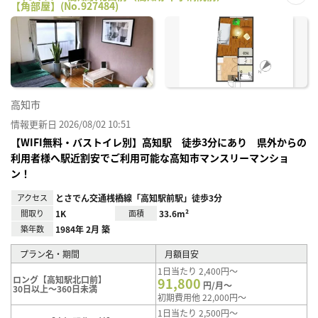
【角部屋】(No.927484)
お気
に入
り登
録
高知市
情報更新日 2026/08/02 10:51
【WIFI無料・バストイレ別】高知駅 徒歩3分にあり 県外からの
利用者様へ駅近割安でご利用可能な高知市マンスリーマンショ
ン！
アクセス
とさでん交通桟橋線「高知駅前駅」徒歩3分
間取り
1K
面積
33.6m²
築年数
1984年 2月 築
プラン名・期間
月額目安
1日当たり 2,400円～
ロング【高知駅北口前】
91,800
円/月～
30日以上～360日未満
初期費用他 22,000円～
1日当たり 2,500円～