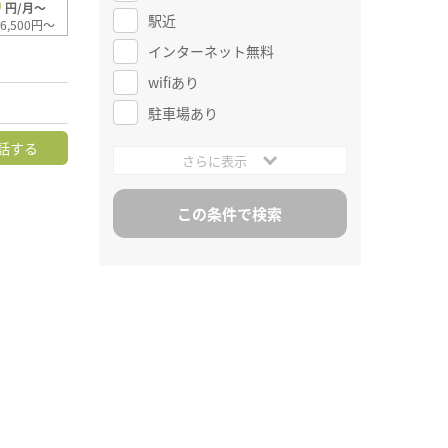
0
円/月～
駅近
6,500円～
インターネット無料
wifiあり
駐車場あり
話する
さらに表示