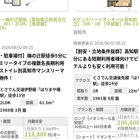
リー梅の辻駅前（高知県立県民文化
Kマンスリーイオンモール高知前
 301・2LDK-【角部屋】
口） 306・1R-【中部屋】(No.114
79)
高知市
情報更新日 2026/08/02 09:22
26/08/02 09:25
【割安・立地条件抜群】高知駅
・駐車場付】梅の辻駅徒歩5分に
分にある短期利用者様向けでビ
ミリータイプの複数名長期利用
テルよりも安く利用可能！
ストイレ別高知市マンスリーマ
物件！
とさでん交通後免線「は
アクセス
駅」徒歩14分
とさでん交通伊野線「はりまや橋
1R
22m
間取り
面積
駅」徒歩13分
1981年 9月 築
築年数
2LDK
61.5m²
面積
プラン名・期間
月額目安
1988年 3月 築
1日当たり 2,
ロング【イオンモール高
106,80
・期間
月額目安
知前】
30日以上～365日未満
初期費用他 2
1日当たり 3,300円～
梅の辻駅前】
118,800
円/月～
1日当たり 3,
360日未満
【ショート】イオンモー