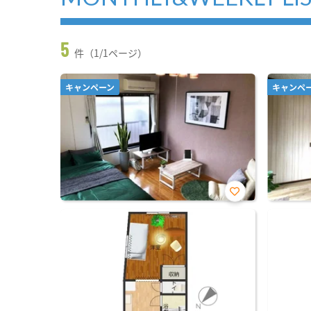
5
件（1/1ページ）
キャンペーン
キャンペ
お気
に入
り登
録