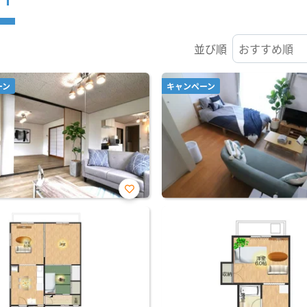
並び順
ーン
キャンペーン
お気
に入
り登
録