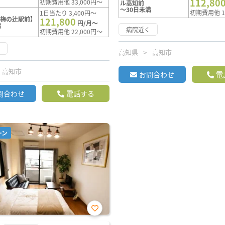
112,80
初期費用他 33,000円～
ル高知前
～30日未満
初期費用他 1
1日当たり 3,400円～
【梅の辻駅前】
121,800
円/月～
満
病院近く
初期費用他 22,000円～
く
高知県
高知市
高知市
お問合わせ
電
問合わせ
電話する
ーン
お気