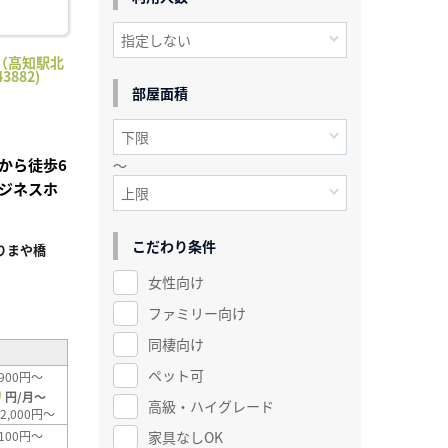
（高知駅北
3882)
部屋面積
から徒歩6
～
ジネスホ
こだわり条件
りまや橋
女性向け
²
ファミリー向け
同棲向け
ペット可
900円～
0
円/月～
高級・ハイグレード
2,000円～
家具なしOK
100円～