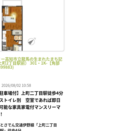
に入
り登
録
リー高知市立龍馬の生まれたまち記
町2丁目駅前） 301・1K-【角部
99883)
26/08/02 10:58
駐車場付】上町二丁目駅徒歩4分
ストイレ別 空室であれば即日
可能な家具家電付マンスリーマ
！
とさでん交通伊野線「上町二丁目
駅」徒歩4分