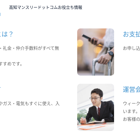
N
高知マンスリードットコムお役立ち情報
とは？
お支
・礼金・仲介手数料がすべて無
お申し
すすめです。
て
運営
やガス・電気もすぐに使え、入
ウィー
います
お客様