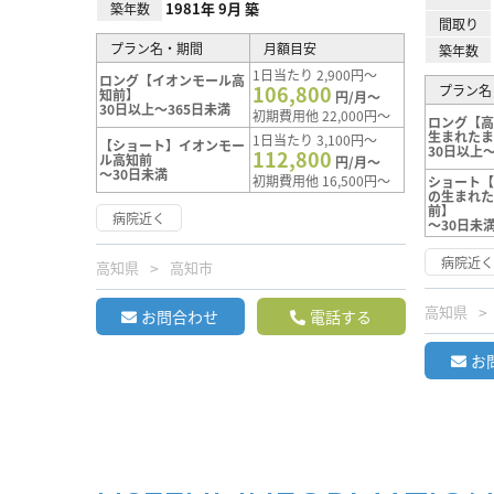
1981年 9月 築
築年数
間取り
プラン名・期間
月額目安
築年数
1日当たり 2,900円～
ロング【イオンモール高
106,800
プラン名
知前】
円/月～
30日以上～365日未満
初期費用他 22,000円～
ロング【
生まれた
1日当たり 3,100円～
【ショート】イオンモー
30日以上～
112,800
ル高知前
円/月～
～30日未満
初期費用他 16,500円～
ショート
の生まれ
前】
病院近く
～30日未
病院近
高知県
高知市
高知県
お問合わせ
電話する
お