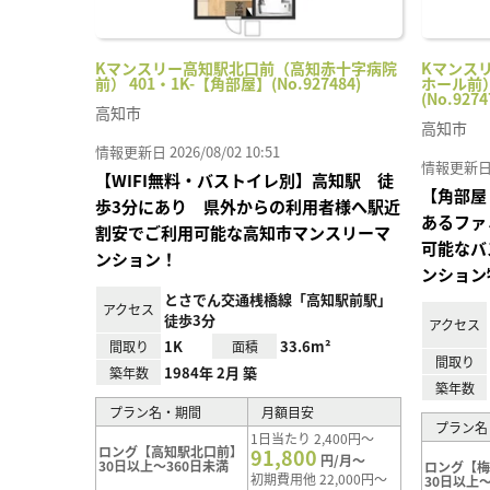
Kマンスリー高知駅北口前（高知赤十字病院
Kマンス
前） 401・1K-【角部屋】(No.927484)
ホール前）
(No.9274
高知市
高知市
情報更新日 2026/08/02 10:51
情報更新日 20
【WIFI無料・バストイレ別】高知駅 徒
【角部屋
歩3分にあり 県外からの利用者様へ駅近
あるファ
割安でご利用可能な高知市マンスリーマ
可能なバ
ンション！
ンション
とさでん交通桟橋線「高知駅前駅」
アクセス
徒歩3分
アクセス
1K
33.6m²
間取り
面積
間取り
1984年 2月 築
築年数
築年数
プラン名・期間
月額目安
プラン名
1日当たり 2,400円～
ロング【高知駅北口前】
91,800
円/月～
30日以上～360日未満
ロング【
初期費用他 22,000円～
30日以上～