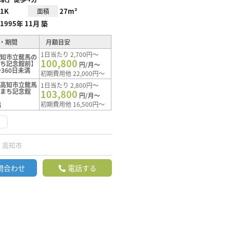
1K
27m²
面積
1995年 11月 築
・期間
月額目安
1日当たり 2,700円～
高知市立龍馬の
100,800
まち記念館前】
円/月～
360日未満
初期費用他 22,000円～
【高知市立龍馬
1日当たり 2,800円～
たまち記念館
103,800
円/月～
初期費用他 16,500円～
満
く
高知市
問合わせ
電話する