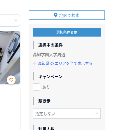
地図で検索
選択条件変更
選択中の条件
高知学園大学周辺
高知県 の エリアを全て表示する
キャンペーン
あり
お気
に入
り登
録
駅徒歩
利用人数