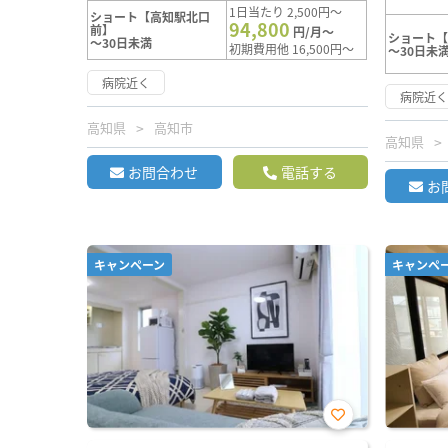
1日当たり 2,500円～
ショート【高知駅北口
94,800
前】
円/月～
ショート
～30日未満
初期費用他 16,500円～
～30日未
病院近く
病院近
高知県
高知市
高知県
お問合わせ
電話する
お
キャンペーン
キャンペ
お気