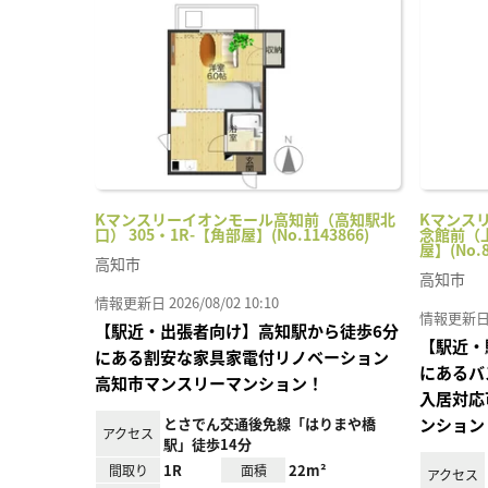
に入
り登
録
Kマンスリーイオンモール高知前（高知駅北
Kマンス
口） 305・1R-【角部屋】(No.1143866)
念館前（上
屋】(No.8
高知市
高知市
情報更新日 2026/08/02 10:10
情報更新日 20
【駅近・出張者向け】高知駅から徒歩6分
【駅近・
にある割安な家具家電付リノベーション
にあるバ
高知市マンスリーマンション！
入居対応
とさでん交通後免線「はりまや橋
ンション
アクセス
駅」徒歩14分
1R
22m²
間取り
面積
アクセス