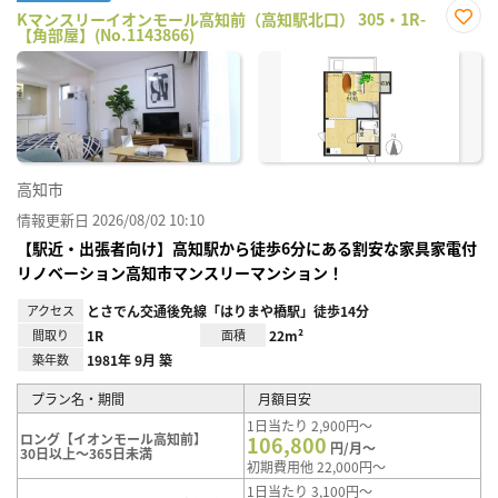
Kマンスリーイオンモール高知前（高知駅北口） 305・1R-
【角部屋】(No.1143866)
お気
に入
り登
録
高知市
情報更新日 2026/08/02 10:10
【駅近・出張者向け】高知駅から徒歩6分にある割安な家具家電付
リノベーション高知市マンスリーマンション！
アクセス
とさでん交通後免線「はりまや橋駅」徒歩14分
間取り
1R
面積
22m²
築年数
1981年 9月 築
プラン名・期間
月額目安
1日当たり 2,900円～
ロング【イオンモール高知前】
106,800
円/月～
30日以上～365日未満
初期費用他 22,000円～
1日当たり 3,100円～