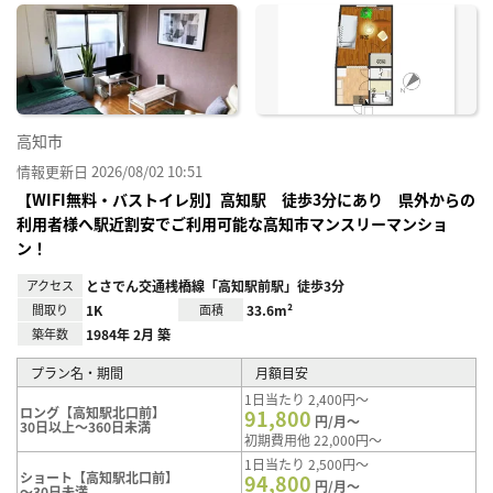
に入
り登
録
高知市
情報更新日 2026/08/02 10:51
【WIFI無料・バストイレ別】高知駅 徒歩3分にあり 県外からの
利用者様へ駅近割安でご利用可能な高知市マンスリーマンショ
ン！
アクセス
とさでん交通桟橋線「高知駅前駅」徒歩3分
間取り
1K
面積
33.6m²
築年数
1984年 2月 築
プラン名・期間
月額目安
1日当たり 2,400円～
ロング【高知駅北口前】
91,800
円/月～
30日以上～360日未満
初期費用他 22,000円～
1日当たり 2,500円～
ショート【高知駅北口前】
94,800
円/月～
～30日未満