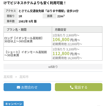
けでビジネスホテルよりも安く利用可能！
アクセス
とさでん交通後免線「はりまや橋駅」徒歩14分
間取り
1R
面積
22m²
築年数
1981年 9月 築
プラン名・期間
月額目安
1日当たり 2,900円～
ロング【イオンモール高知前】
106,800
円/月～
30日以上～365日未満
初期費用他 22,000円～
1日当たり 3,100円～
【ショート】イオンモール高知前
112,800
円/月～
～30日未満
初期費用他 16,500円～
wifiあり
高知県
高知市
お問合わせ
電話する
キャンペーン