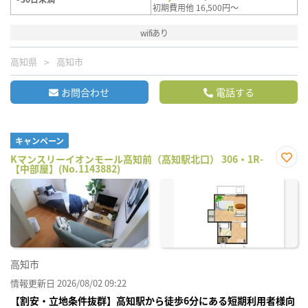
初期費用他 16,500円～
wifiあり
高知県
高知市
お問合わせ
電話する
キャンペーン
Kマンスリーイオンモール高知前（高知駅北口） 306・1R-
【中部屋】(No.1143882)
お気
に入
り登
録
高知市
情報更新日 2026/08/02 09:22
【割安・立地条件抜群】高知駅から徒歩6分にある短期利用者様向