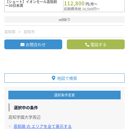
【ショート】イオンモール高知前
112,800
円/月～
～30日未満
初期費用他 16,500円～
wifiあり
高知県
高知市
お問合わせ
電話する
地図で検索
選択条件変更
選択中の条件
高知学園大学周辺
高知県 の エリアを全て表示する