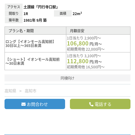
アクセス
土讃線「円行寺口駅」
間取り
1R
面積
22m²
築年数
1981年 9月 築
プラン名・期間
月額目安
1日当たり 2,900円～
ロング【イオンモール高知前】
106,800
円/月～
30日以上～365日未満
初期費用他 22,000円～
1日当たり 3,100円～
【ショート】イオンモール高知前
112,800
円/月～
～30日未満
初期費用他 16,500円～
同棲向け
高知県
高知市
お問合わせ
電話する