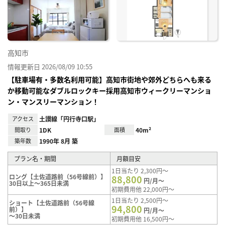
り登
録
高知市
情報更新日 2026/08/09 10:55
【駐車場有・多数名利用可能】高知市街地や郊外どちらへも来る
か移動可能なダブルロックキー採用高知市ウィークリーマンショ
ン・マンスリーマンション！
アクセス
土讃線「円行寺口駅」
間取り
1DK
面積
40m²
築年数
1990年 8月 築
プラン名・期間
月額目安
1日当たり 2,300円～
ロング【土佐道路前（56号線前）】
88,800
円/月～
30日以上～365日未満
初期費用他 22,000円～
1日当たり 2,500円～
ショート【土佐道路前（56号線
94,800
前）】
円/月～
～30日未満
初期費用他 16,500円～