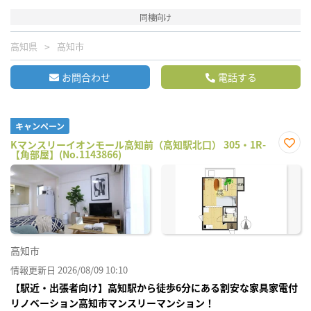
同棲向け
高知県
高知市
お問合わせ
電話する
キャンペーン
Kマンスリーイオンモール高知前（高知駅北口） 305・1R-
【角部屋】(No.1143866)
お気
に入
り登
録
高知市
情報更新日 2026/08/09 10:10
【駅近・出張者向け】高知駅から徒歩6分にある割安な家具家電付
リノベーション高知市マンスリーマンション！