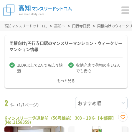
高知マンスリードットコム
高知市
円行寺口駅
同棲向けのウィーク
同棲向け/円行寺口駅のマンスリーマンション・ウィークリー
マンション情報
1LDK以上で2人でも広々快
収納充実で荷物の多い2人
適
でも安心
もっと見る
2
件（1/1ページ）
Kマンスリー土佐道路前（56号線前） 303・1DK-【中部屋】
(No.1158359)
お気
に入