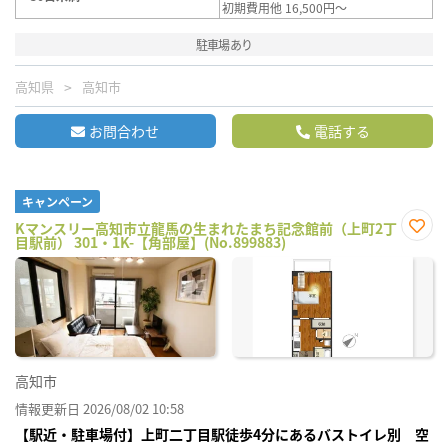
初期費用他 16,500円～
駐車場あり
高知県
高知市
お問合わせ
電話する
キャンペーン
Kマンスリー高知市立龍馬の生まれたまち記念館前（上町2丁
目駅前） 301・1K-【角部屋】(No.899883)
お気
に入
り登
録
高知市
情報更新日 2026/08/02 10:58
【駅近・駐車場付】上町二丁目駅徒歩4分にあるバストイレ別 空