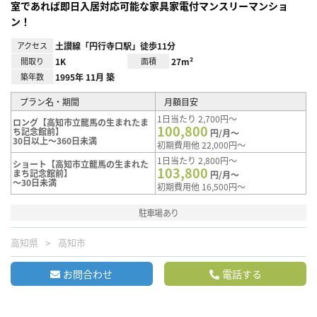
室であれば即日入居対応可能な家具家電付マンスリーマンショ
ン！
アクセス
土讃線「円行寺口駅」徒歩11分
間取り
1K
面積
27m²
築年数
1995年 11月 築
プラン名・期間
月額目安
1日当たり 2,700円～
ロング【高知市立龍馬の生まれたま
100,800
ち記念館前】
円/月～
30日以上～360日未満
初期費用他 22,000円～
1日当たり 2,800円～
ショート【高知市立龍馬の生まれた
103,800
まち記念館前】
円/月～
～30日未満
初期費用他 16,500円～
駐車場あり
高知県
高知市
お問合わせ
電話する