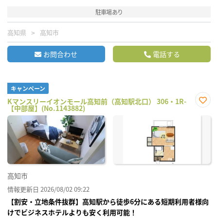
駐車場あり
高知県
高知市
お問合わせ
電話する
キャンペーン
Kマンスリーイオンモール高知前（高知駅北口） 306・1R-
【中部屋】(No.1143882)
お気
に入
り登
録
高知市
情報更新日 2026/08/02 09:22
【割安・立地条件抜群】高知駅から徒歩6分にある短期利用者様向
けでビジネスホテルよりも安く利用可能！