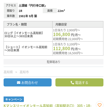
アクセス
土讃線「円行寺口駅」
間取り
1R
面積
22m²
築年数
1981年 9月 築
プラン名・期間
月額目安
1日当たり 2,900円～
ロング【イオンモール高知前】
106,800
円/月～
30日以上～365日未満
初期費用他 22,000円～
1日当たり 3,100円～
【ショート】イオンモール高知前
112,800
円/月～
～30日未満
初期費用他 16,500円～
駐車場あり
高知県
高知市
お問合わせ
電話する
キャンペーン
Kマンスリーイオンモール高知前（高知駅北口） 305・1R-