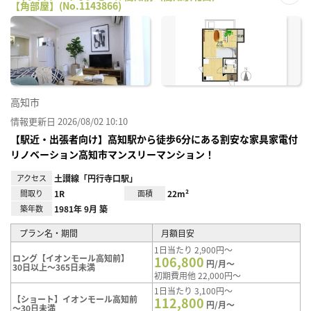
【角部屋】(No.1143866)
お気
に入
り登
録
高知市
情報更新日 2026/08/02 10:10
【駅近・出張者向け】高知駅から徒歩6分にある割安な家具家電付
リノベーション高知市マンスリーマンション！
アクセス
土讃線「円行寺口駅」
間取り
1R
面積
22m²
築年数
1981年 9月 築
プラン名・期間
月額目安
1日当たり 2,900円～
ロング【イオンモール高知前】
106,800
円/月～
30日以上～365日未満
初期費用他 22,000円～
1日当たり 3,100円～
【ショート】イオンモール高知前
112,800
円/月～
～30日未満