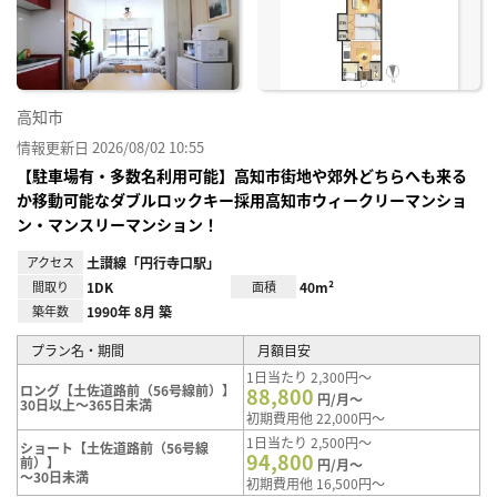
り登
録
高知市
情報更新日 2026/08/02 10:55
【駐車場有・多数名利用可能】高知市街地や郊外どちらへも来る
か移動可能なダブルロックキー採用高知市ウィークリーマンショ
ン・マンスリーマンション！
アクセス
土讃線「円行寺口駅」
間取り
1DK
面積
40m²
築年数
1990年 8月 築
プラン名・期間
月額目安
1日当たり 2,300円～
ロング【土佐道路前（56号線前）】
88,800
円/月～
30日以上～365日未満
初期費用他 22,000円～
1日当たり 2,500円～
ショート【土佐道路前（56号線
94,800
前）】
円/月～
～30日未満
初期費用他 16,500円～