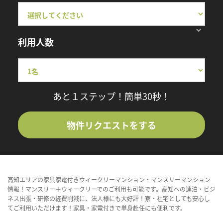
利用人数
あと１ステップ！簡単30秒！
物件リクエストをする
高知エリアの家具家電付きウィークリーマンション・マンスリーマンション
情報！マンスリー＋ウィークリーでのご利用も可能です。高知への連泊・ビジ
ネス出張・研修の経費削減に、法人様にも大好評！寮・社宅としても安心し
てご利用いただけます！家具・家電付きで単身赴任にも便利です。