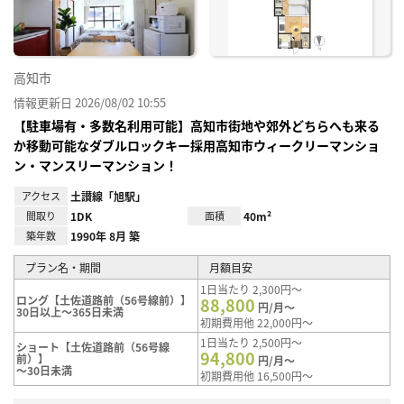
高知市
情報更新日 2026/08/02 10:55
【駐車場有・多数名利用可能】高知市街地や郊外どちらへも来る
か移動可能なダブルロックキー採用高知市ウィークリーマンショ
ン・マンスリーマンション！
アクセス
土讃線「旭駅」
間取り
1DK
面積
40m²
築年数
1990年 8月 築
プラン名・期間
月額目安
1日当たり 2,300円～
ロング【土佐道路前（56号線前）】
88,800
円/月～
30日以上～365日未満
初期費用他 22,000円～
1日当たり 2,500円～
ショート【土佐道路前（56号線
94,800
前）】
円/月～
～30日未満
初期費用他 16,500円～