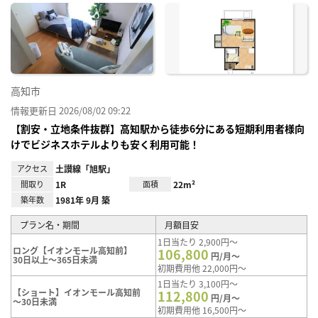
に入
り登
録
高知市
情報更新日 2026/08/02 09:22
【割安・立地条件抜群】高知駅から徒歩6分にある短期利用者様向
けでビジネスホテルよりも安く利用可能！
アクセス
土讃線「旭駅」
間取り
1R
面積
22m²
築年数
1981年 9月 築
プラン名・期間
月額目安
1日当たり 2,900円～
ロング【イオンモール高知前】
106,800
円/月～
30日以上～365日未満
初期費用他 22,000円～
1日当たり 3,100円～
【ショート】イオンモール高知前
112,800
円/月～
～30日未満
初期費用他 16,500円～