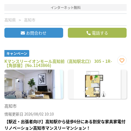
インターネット無料
高知県
高知市
お問合わせ
電話する
キャンペーン
Kマンスリーイオンモール高知前（高知駅北口） 305・1R-
【角部屋】(No.1143866)
お気
に入
り登
録
高知市
情報更新日 2026/08/02 10:10
【駅近・出張者向け】高知駅から徒歩6分にある割安な家具家電付
リノベーション高知市マンスリーマンション！