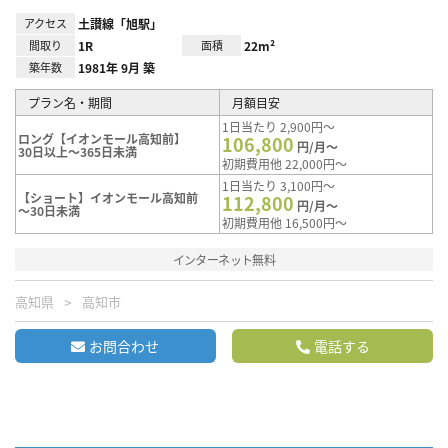
アクセス
土讃線「旭駅」
間取り
1R
面積
22m²
築年数
1981年 9月 築
プラン名・期間
月額目安
1日当たり 2,900円～
ロング【イオンモール高知前】
106,800
円/月～
30日以上～365日未満
初期費用他 22,000円～
1日当たり 3,100円～
【ショート】イオンモール高知前
112,800
円/月～
～30日未満
初期費用他 16,500円～
インターネット無料
高知県
高知市
お問合わせ
電話する