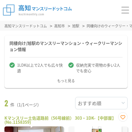
高知マンスリードットコム
高知市
旭駅
同棲向けのウィークリー・
同棲向け/旭駅のマンスリーマンション・ウィークリーマンシ
ョン情報
1LDK以上で2人でも広々快
収納充実で荷物の多い2人
適
でも安心
もっと見る
2
件（1/1ページ）
Kマンスリー土佐道路前（56号線前） 303・1DK-【中部屋】
(No.1158359)
お気
に入