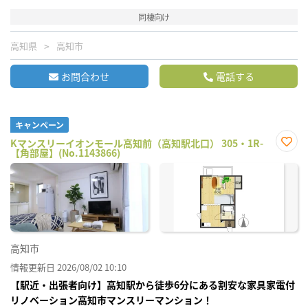
同棲向け
高知県
高知市
お問合わせ
電話する
キャンペーン
Kマンスリーイオンモール高知前（高知駅北口） 305・1R-
【角部屋】(No.1143866)
お気
に入
り登
録
高知市
情報更新日 2026/08/02 10:10
【駅近・出張者向け】高知駅から徒歩6分にある割安な家具家電付
リノベーション高知市マンスリーマンション！