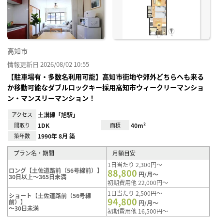
り登
録
高知市
情報更新日 2026/08/02 10:55
【駐車場有・多数名利用可能】高知市街地や郊外どちらへも来る
か移動可能なダブルロックキー採用高知市ウィークリーマンショ
ン・マンスリーマンション！
アクセス
土讃線「旭駅」
間取り
1DK
面積
40m²
築年数
1990年 8月 築
プラン名・期間
月額目安
1日当たり 2,300円～
ロング【土佐道路前（56号線前）】
88,800
円/月～
30日以上～365日未満
初期費用他 22,000円～
1日当たり 2,500円～
ショート【土佐道路前（56号線
94,800
前）】
円/月～
～30日未満
初期費用他 16,500円～