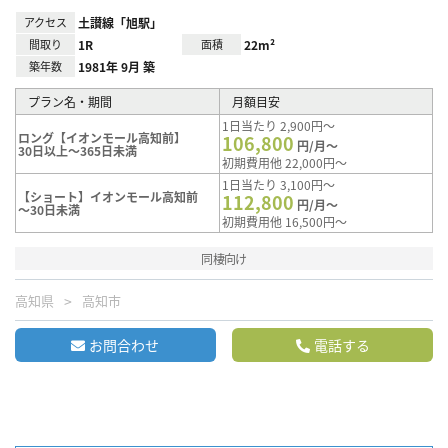
アクセス
土讃線「旭駅」
間取り
1R
面積
22m²
築年数
1981年 9月 築
プラン名・期間
月額目安
1日当たり 2,900円～
ロング【イオンモール高知前】
106,800
円/月～
30日以上～365日未満
初期費用他 22,000円～
1日当たり 3,100円～
【ショート】イオンモール高知前
112,800
円/月～
～30日未満
初期費用他 16,500円～
同棲向け
高知県
高知市
お問合わせ
電話する