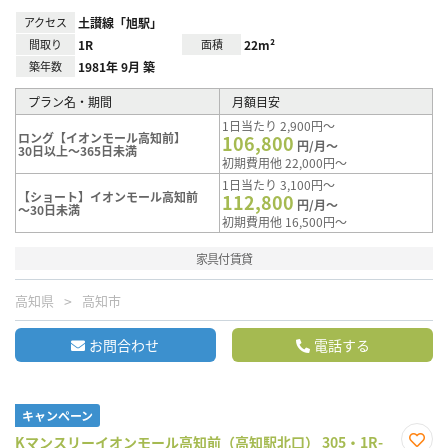
アクセス
土讃線「旭駅」
間取り
1R
面積
22m²
築年数
1981年 9月 築
プラン名・期間
月額目安
1日当たり 2,900円～
ロング【イオンモール高知前】
106,800
円/月～
30日以上～365日未満
初期費用他 22,000円～
1日当たり 3,100円～
【ショート】イオンモール高知前
112,800
円/月～
～30日未満
初期費用他 16,500円～
家具付賃貸
高知県
高知市
お問合わせ
電話する
キャンペーン
Kマンスリーイオンモール高知前（高知駅北口） 305・1R-