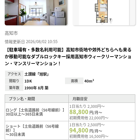
り登
録
高知市
情報更新日 2026/08/02 10:55
【駐車場有・多数名利用可能】高知市街地や郊外どちらへも来る
か移動可能なダブルロックキー採用高知市ウィークリーマンショ
ン・マンスリーマンション！
アクセス
土讃線「旭駅」
間取り
1DK
面積
40m²
築年数
1990年 8月 築
プラン名・期間
月額目安
1日当たり 2,300円～
ロング【土佐道路前（56号線前）】
88,800
円/月～
30日以上～365日未満
初期費用他 22,000円～
1日当たり 2,500円～
ショート【土佐道路前（56号線
94,800
前）】
円/月～
～30日未満
初期費用他 16,500円～