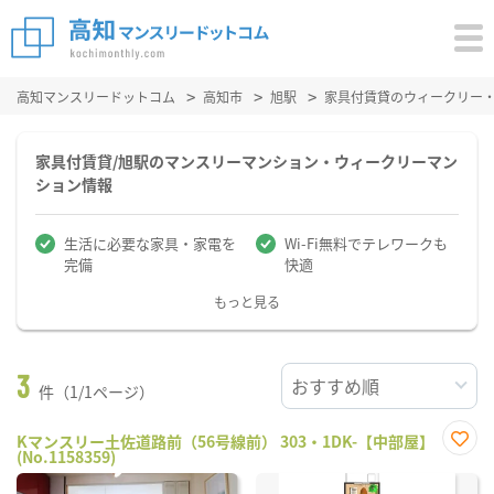
高知マンスリードットコム
高知市
旭駅
家具付賃貸のウィークリー
家具付賃貸/旭駅のマンスリーマンション・ウィークリーマン
ション情報
生活に必要な家具・家電を
Wi-Fi無料でテレワークも
完備
快適
もっと見る
3
件（1/1ページ）
Kマンスリー土佐道路前（56号線前） 303・1DK-【中部屋】
(No.1158359)
お気
に入