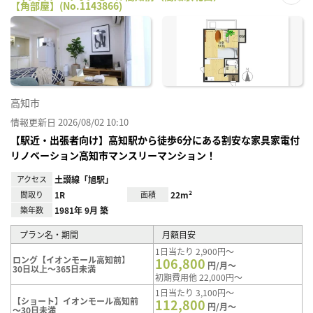
【角部屋】(No.1143866)
お気
に入
り登
録
高知市
情報更新日 2026/08/02 10:10
【駅近・出張者向け】高知駅から徒歩6分にある割安な家具家電付
リノベーション高知市マンスリーマンション！
アクセス
土讃線「旭駅」
間取り
1R
面積
22m²
築年数
1981年 9月 築
プラン名・期間
月額目安
1日当たり 2,900円～
ロング【イオンモール高知前】
106,800
円/月～
30日以上～365日未満
初期費用他 22,000円～
1日当たり 3,100円～
【ショート】イオンモール高知前
112,800
円/月～
～30日未満