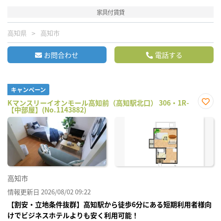
家具付賃貸
高知県
高知市
お問合わせ
電話する
キャンペーン
Kマンスリーイオンモール高知前（高知駅北口） 306・1R-
【中部屋】(No.1143882)
お気
に入
り登
録
高知市
情報更新日 2026/08/02 09:22
【割安・立地条件抜群】高知駅から徒歩6分にある短期利用者様向
けでビジネスホテルよりも安く利用可能！