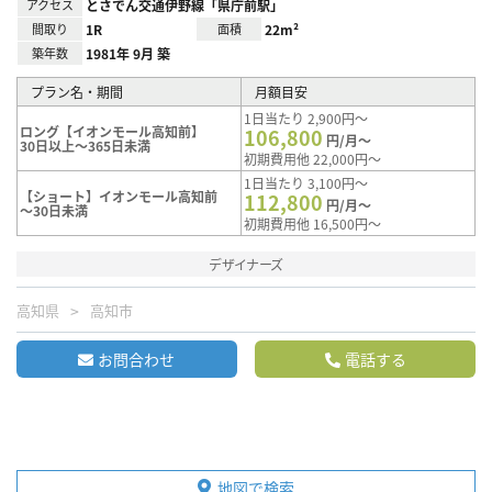
アクセス
とさでん交通伊野線「県庁前駅」
間取り
1R
面積
22m²
築年数
1981年 9月 築
プラン名・期間
月額目安
1日当たり 2,900円～
ロング【イオンモール高知前】
106,800
円/月～
30日以上～365日未満
初期費用他 22,000円～
1日当たり 3,100円～
【ショート】イオンモール高知前
112,800
円/月～
～30日未満
初期費用他 16,500円～
デザイナーズ
高知県
高知市
お問合わせ
電話する
地図で検索