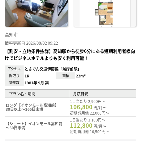
り登
録
高知市
情報更新日 2026/08/02 09:22
【割安・立地条件抜群】高知駅から徒歩6分にある短期利用者様向
けでビジネスホテルよりも安く利用可能！
アクセス
とさでん交通伊野線「県庁前駅」
間取り
1R
面積
22m²
築年数
1981年 9月 築
プラン名・期間
月額目安
1日当たり 2,900円～
ロング【イオンモール高知前】
106,800
円/月～
30日以上～365日未満
初期費用他 22,000円～
1日当たり 3,100円～
【ショート】イオンモール高知前
112,800
円/月～
～30日未満
初期費用他 16,500円～