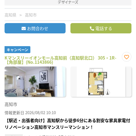
デザイナーズ
高知県
高知市
お問合わせ
電話する
キャンペーン
Kマンスリーイオンモール高知前（高知駅北口） 305・1R-
【角部屋】(No.1143866)
お気
に入
り登
録
高知市
情報更新日 2026/08/02 10:10
【駅近・出張者向け】高知駅から徒歩6分にある割安な家具家電付
リノベーション高知市マンスリーマンション！