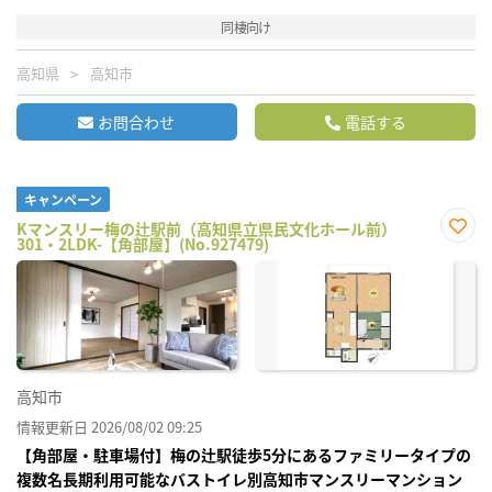
同棲向け
高知県
高知市
お問合わせ
電話する
キャンペーン
Kマンスリー梅の辻駅前（高知県立県民文化ホール前）
301・2LDK-【角部屋】(No.927479)
お気
に入
り登
録
高知市
情報更新日 2026/08/02 09:25
【角部屋・駐車場付】梅の辻駅徒歩5分にあるファミリータイプの
複数名長期利用可能なバストイレ別高知市マンスリーマンション