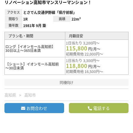
リノベーション高知市マンスリーマンション！
アクセス
とさでん交通伊野線「県庁前駅」
間取り
1R
面積
22m²
築年数
1981年 9月 築
プラン名・期間
月額目安
1日当たり 3,200円～
ロング【イオンモール高知前】
115,800
円/月～
30日以上～365日未満
初期費用他 22,000円～
1日当たり 3,300円～
【ショート】イオンモール高知前
118,800
円/月～
～30日未満
初期費用他 16,500円～
同棲向け
高知県
高知市
お問合わせ
電話する