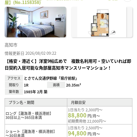
屋】(No.1158358)
お気
に入
り登
録
高知市
情報更新日 2026/08/02 09:22
【格安・港近く】洋室9帖広めで 複数名利用可・空いていれば即
日契約入居可能な角部屋高知市マンスリーマンション！
アクセス
とさでん交通伊野線「県庁前駅」
間取り
1R
面積
20.35m²
築年数
1985年 2月 築
プラン名・期間
月額目安
1日当たり 2,300円～
ロング【灘漁港・横浜港前】
88,800
円/月～
30日以上～365日未満
初期費用他 22,000円～
1日当たり 2,500円～
ショート【灘漁港・横浜港前】
94,800
円/月～
～30日未満