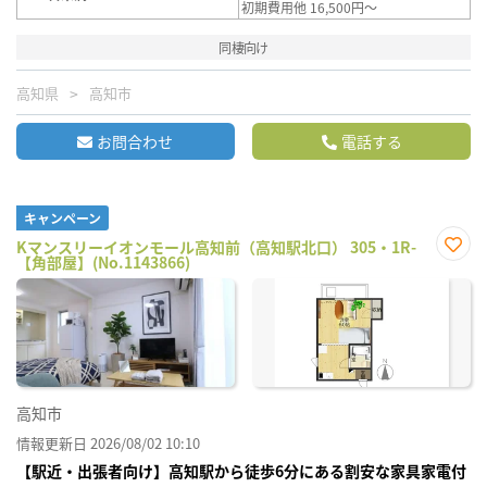
初期費用他 16,500円～
同棲向け
高知県
高知市
お問合わせ
電話する
キャンペーン
Kマンスリーイオンモール高知前（高知駅北口） 305・1R-
【角部屋】(No.1143866)
お気
に入
り登
録
高知市
情報更新日 2026/08/02 10:10
【駅近・出張者向け】高知駅から徒歩6分にある割安な家具家電付