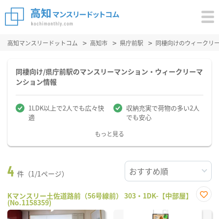
高知マンスリードットコム
高知市
県庁前駅
同棲向けのウィークリ
同棲向け/県庁前駅のマンスリーマンション・ウィークリーマ
ンション情報
1LDK以上で2人でも広々快
収納充実で荷物の多い2人
適
でも安心
もっと見る
4
件（1/1ページ）
Kマンスリー土佐道路前（56号線前） 303・1DK-【中部屋】
(No.1158359)
お気
に入