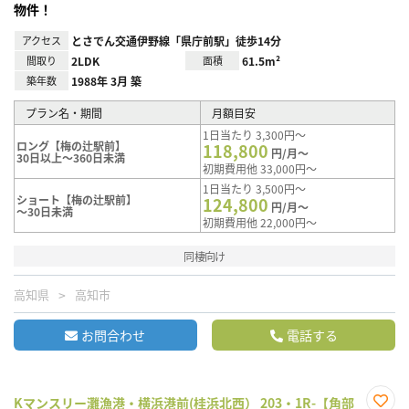
物件！
アクセス
とさでん交通伊野線「県庁前駅」徒歩14分
間取り
2LDK
面積
61.5m²
築年数
1988年 3月 築
プラン名・期間
月額目安
1日当たり 3,300円～
ロング【梅の辻駅前】
118,800
円/月～
30日以上～360日未満
初期費用他 33,000円～
1日当たり 3,500円～
ショート【梅の辻駅前】
124,800
円/月～
～30日未満
初期費用他 22,000円～
同棲向け
高知県
高知市
お問合わせ
電話する
Kマンスリー灘漁港・横浜港前(桂浜北西） 203・1R-【角部