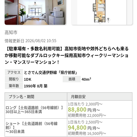
り登
録
高知市
情報更新日 2026/08/02 10:55
【駐車場有・多数名利用可能】高知市街地や郊外どちらへも来る
か移動可能なダブルロックキー採用高知市ウィークリーマンショ
ン・マンスリーマンション！
アクセス
とさでん交通伊野線「県庁前駅」
間取り
1DK
面積
40m²
築年数
1990年 8月 築
プラン名・期間
月額目安
1日当たり 2,300円～
ロング【土佐道路前（56号線前）】
88,800
円/月～
30日以上～365日未満
初期費用他 22,000円～
1日当たり 2,500円～
ショート【土佐道路前（56号線
94,800
前）】
円/月～
～30日未満
初期費用他 16,500円～