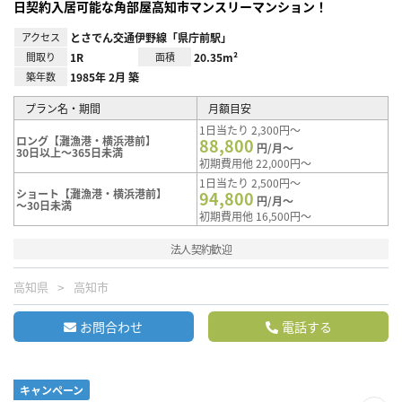
日契約入居可能な角部屋高知市マンスリーマンション！
アクセス
とさでん交通伊野線「県庁前駅」
間取り
1R
面積
20.35m²
築年数
1985年 2月 築
プラン名・期間
月額目安
1日当たり 2,300円～
ロング【灘漁港・横浜港前】
88,800
円/月～
30日以上～365日未満
初期費用他 22,000円～
1日当たり 2,500円～
ショート【灘漁港・横浜港前】
94,800
円/月～
～30日未満
初期費用他 16,500円～
法人契約歓迎
高知県
高知市
お問合わせ
電話する
キャンペーン