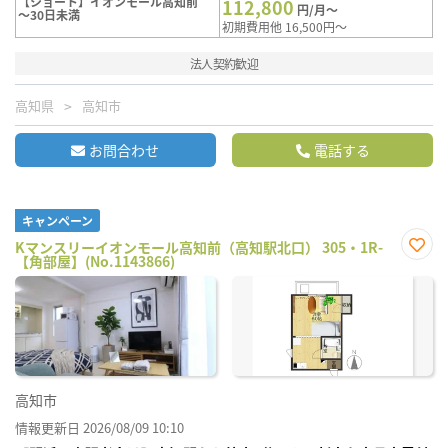
【ショート】イオンモール高知前
112,800
円/月～
～30日未満
初期費用他 16,500円～
法人契約歓迎
高知県
高知市
お問合わせ
電話する
キャンペーン
Kマンスリーイオンモール高知前（高知駅北口） 305・1R-
【角部屋】(No.1143866)
お気
に入
り登
録
高知市
情報更新日 2026/08/09 10:10