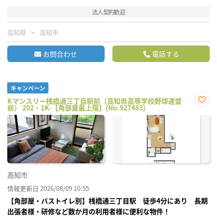
法人契約歓迎
高知県
高知市
お問合わせ
電話する
キャンペーン
Kマンスリー桟橋通三丁目駅前（高知県高等学校野球連盟
前） 202・1K-【角部屋最上階】(No.927483)
お気
に入
り登
録
高知市
情報更新日 2026/08/09 10:55
【角部屋・バストイレ別】桟橋通三丁目駅 徒歩4分にあり 長期
出張者様・研修など数か月の利用者様に便利な物件！