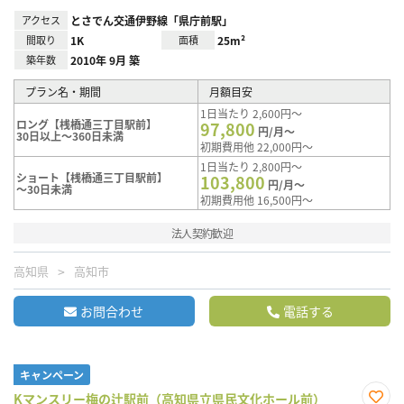
アクセス
とさでん交通伊野線「県庁前駅」
間取り
1K
面積
25m²
築年数
2010年 9月 築
プラン名・期間
月額目安
1日当たり 2,600円～
ロング【桟橋通三丁目駅前】
97,800
円/月～
30日以上～360日未満
初期費用他 22,000円～
1日当たり 2,800円～
ショート【桟橋通三丁目駅前】
103,800
円/月～
～30日未満
初期費用他 16,500円～
法人契約歓迎
高知県
高知市
お問合わせ
電話する
キャンペーン
Kマンスリー梅の辻駅前（高知県立県民文化ホール前）