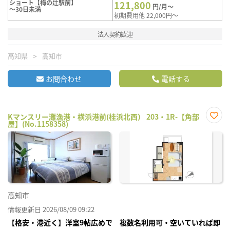
ショート【梅の辻駅前】
121,800
円/月～
～30日未満
初期費用他 22,000円～
法人契約歓迎
高知県
高知市
お問合わせ
電話する
Kマンスリー灘漁港・横浜港前(桂浜北西） 203・1R-【角部
屋】(No.1158358)
お気
に入
り登
録
高知市
情報更新日 2026/08/09 09:22
【格安・港近く】洋室9帖広めで 複数名利用可・空いていれば即