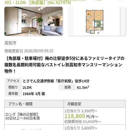
301・2LDK-【角部屋】(No.927479)
お気
に入
り登
録
高知市
情報更新日 2026/08/09 09:25
【角部屋・駐車場付】梅の辻駅徒歩5分にあるファミリータイプの
複数名長期利用可能なバストイレ別高知市マンスリーマンション
物件！
アクセス
とさでん交通伊野線「県庁前駅」徒歩14分
間取り
2LDK
面積
61.5m²
築年数
1988年 3月 築
プラン名・期間
月額目安
1日当たり 3,300円～
ロング【梅の辻駅前】
118,800
円/月～
30日以上～360日未満
初期費用他 33,000円～
1日当たり 3,400円～