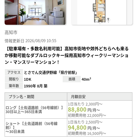
り登
録
高知市
情報更新日 2026/08/09 10:55
【駐車場有・多数名利用可能】高知市街地や郊外どちらへも来る
か移動可能なダブルロックキー採用高知市ウィークリーマンショ
ン・マンスリーマンション！
アクセス
とさでん交通伊野線「県庁前駅」
間取り
1DK
面積
40m²
築年数
1990年 8月 築
プラン名・期間
月額目安
1日当たり 2,300円～
ロング【土佐道路前（56号線前）】
88,800
円/月～
30日以上～365日未満
初期費用他 22,000円～
1日当たり 2,500円～
ショート【土佐道路前（56号線
94,800
前）】
円/月～
～30日未満
初期費用他 16,500円～