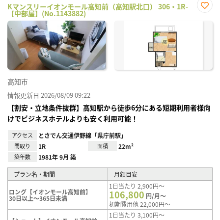
Kマンスリーイオンモール高知前（高知駅北口） 306・1R-
【中部屋】(No.1143882)
お気
に入
り登
録
高知市
情報更新日 2026/08/09 09:22
【割安・立地条件抜群】高知駅から徒歩6分にある短期利用者様向
けでビジネスホテルよりも安く利用可能！
アクセス
とさでん交通伊野線「県庁前駅」
間取り
1R
面積
22m²
築年数
1981年 9月 築
プラン名・期間
月額目安
1日当たり 2,900円～
ロング【イオンモール高知前】
106,800
円/月～
30日以上～365日未満
初期費用他 22,000円～
1日当たり 3,100円～