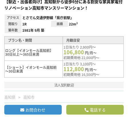
【駅近・出張者向け】高知駅から徒歩6分にある割安な家具家電付
リノベーション高知市マンスリーマンション！
アクセス
とさでん交通伊野線「県庁前駅」
間取り
1R
面積
22m²
築年数
1981年 9月 築
プラン名・期間
月額目安
1日当たり 2,900円～
ロング【イオンモール高知前】
106,800
円/月～
30日以上～365日未満
初期費用他 22,000円～
1日当たり 3,100円～
【ショート】イオンモール高知前
112,800
円/月～
～30日未満
初期費用他 16,500円～
法人契約歓迎
高知県
高知市
お問合わせ
電話する