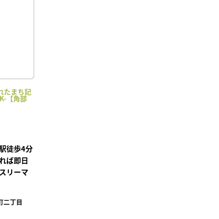
り登
録
れたまち記
K-【角部
駅徒歩4分
れば即日
スリーマ
町二丁目