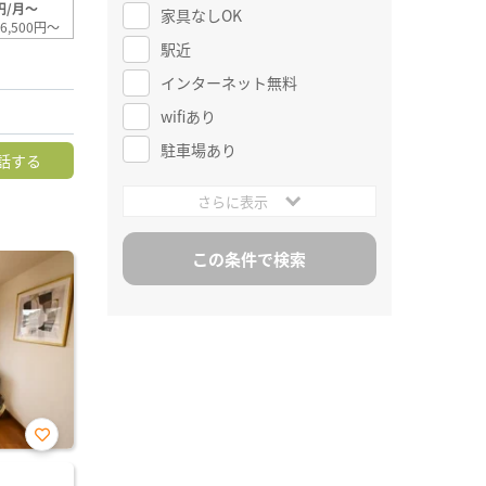
円/月～
家具なしOK
6,500円～
駅近
インターネット無料
wifiあり
駐車場あり
話する
さらに表示
お気
に入