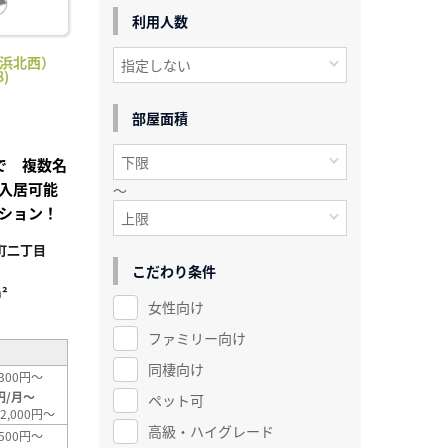
利用人数
桂浜北西）
)
部屋面積
で 複数名
入居可能
～
ション！
町二丁目
こだわり条件
²
女性向け
ファミリー向け
同棲向け
300円～
円/月～
ペット可
2,000円～
高級・ハイグレード
500円～