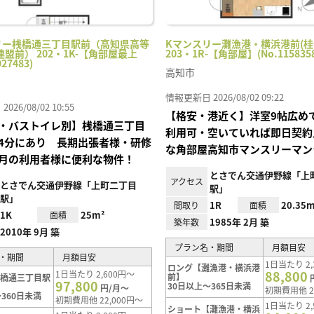
リー桟橋通三丁目駅前（高知県高等
Kマンスリー灘漁港・横浜港前(
盟前） 202・1K-【角部屋最上
203・1R-【角部屋】(No.1158358
27483)
高知市
情報更新日 2026/08/02 09:22
26/08/02 10:55
【格安・港近く】洋室9帖広め
・バストイレ別】桟橋通三丁目
利用可・空いていれば即日契約
4分にあり 長期出張者様・研修
な角部屋高知市マンスリーマン
月の利用者様に便利な物件！
とさでん交通伊野線「上
アクセス
とさでん交通伊野線「上町二丁目
駅」
駅」
1R
20.35m
間取り
面積
1K
25m²
面積
1985年 2月 築
築年数
2010年 9月 築
プラン名・期間
月額目安
・期間
月額目安
1日当たり 2,
ロング【灘漁港・横浜港
88,800
1日当たり 2,600円～
前】
桟橋通三丁目駅
97,800
30日以上～365日未満
円/月～
初期費用他 2
360日未満
初期費用他 22,000円～
1日当たり 2,
ショート【灘漁港・横浜