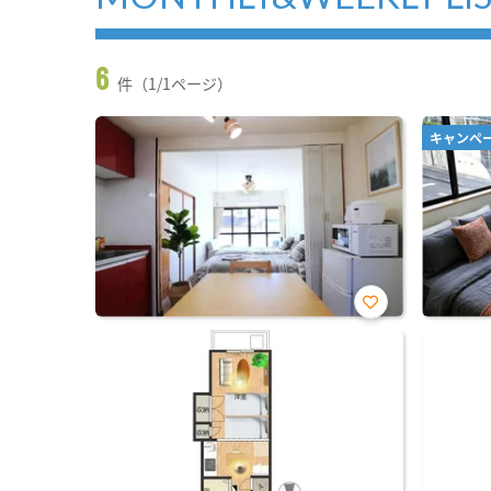
6
件（1/1ページ）
キャンペ
お気
に入
り登
録