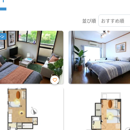
並び順
ーン
お気
に入
り登
録