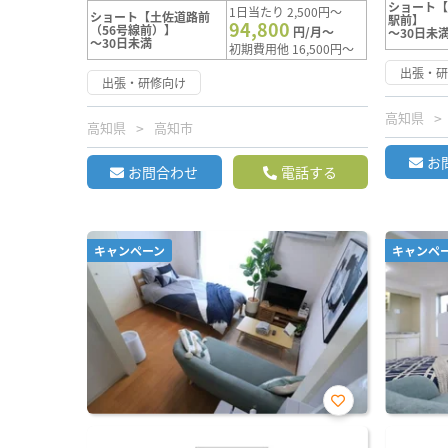
ショート
1日当たり 2,500円～
ショート【土佐道路前
駅前】
94,800
（56号線前）】
円/月～
～30日未
～30日未満
初期費用他 16,500円～
出張・
出張・研修向け
高知県
高知県
高知市
お
お問合わせ
電話する
キャンペーン
キャンペ
お気
に入