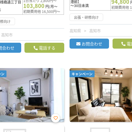
94,800
1日当たり 2,800円～
港前】
【桟橋通三丁目
103,800
～30日未満
円/月～
初期費用他 1
満
初期費用他 16,500円～
出張・研修向け
研修向け
高知県
高知市
高知市
お問合わせ
電
問合わせ
電話する
ーン
キャンペーン
お気
に入