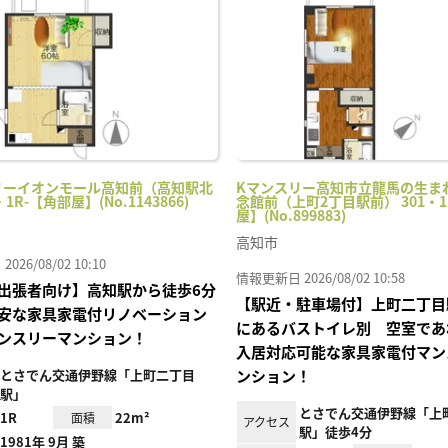
り登
録
リーイオンモール高知前（高知駅北
Kマンスリー高知市立龍馬の生ま
・1R-【角部屋】(No.1143866)
念館前（上町2丁目駅前） 301・1
屋】(No.899883)
高知市
26/08/02 10:10
情報更新日 2026/08/02 10:58
出張者向け】高知駅から徒歩6分
【駅近・駐車場付】上町二丁目
安な家具家電付リノベーション
にあるバストイレ別 空室であ
ンスリーマンション！
入居対応可能な家具家電付マン
とさでん交通伊野線「上町二丁目
ンション！
駅」
とさでん交通伊野線「上
1R
22m²
面積
アクセス
駅」徒歩4分
1981年 9月 築