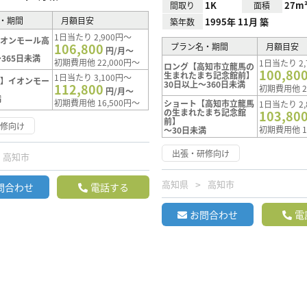
1K
27m
間取り
面積
・期間
月額目安
1995年 11月 築
築年数
1日当たり 2,900円～
イオンモール高
106,800
プラン名・期間
月額目安
円/月～
365日未満
初期費用他 22,000円～
1日当たり 2,
ロング【高知市立龍馬の
100,80
生まれたまち記念館前】
1日当たり 3,100円～
ト】イオンモー
30日以上～360日未満
112,800
初期費用他 2
円/月～
満
初期費用他 16,500円～
ショート【高知市立龍馬
1日当たり 2,
の生まれたまち記念館
103,80
前】
研修向け
初期費用他 1
～30日未満
出張・研修向け
高知市
高知県
高知市
問合わせ
電話する
お問合わせ
電
N