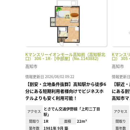
り登
録
Kマンスリーイオンモール高知前（高知駅北
Kマンス
口） 306・1R-【中部屋】(No.1143882)
口） 305
高知市
高知市
情報更新日 2026/08/02 09:22
情報更新日 20
【割安・立地条件抜群】高知駅から徒歩6
【駅近・
分にある短期利用者様向けでビジネスホ
にある割
テルよりも安く利用可能！
高知市マ
とさでん交通伊野線「上町二丁目
アクセス
アクセス
駅」
1R
22m²
間取り
面積
間取り
1981年 9月 築
築年数
築年数