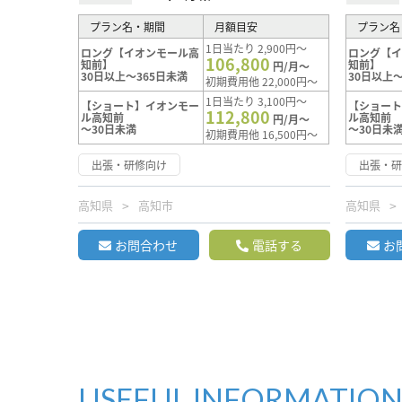
プラン名・期間
月額目安
プラン名
1日当たり 2,900円～
ロング【イオンモール高
ロング【
106,800
知前】
知前】
円/月～
30日以上～365日未満
30日以上～
初期費用他 22,000円～
1日当たり 3,100円～
【ショート】イオンモー
【ショー
112,800
ル高知前
ル高知前
円/月～
～30日未満
～30日未
初期費用他 16,500円～
出張・研修向け
出張・
高知県
高知市
高知県
お問合わせ
電話する
お
USEFUL INFORMATIO