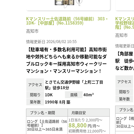
Kマンスリー土佐道路前（56号線前） 303・
Kマンス
1DK-【中部屋】(No.1158359)
学校野球連
階】(No.9
高知市
高知市
情報更新日 2026/08/02 10:55
情報更新日 20
【駐車場有・多数名利用可能】高知市街
【角部屋
地や郊外どちらへも来るか移動可能なダ
駅 徒歩
ブルロックキー採用高知市ウィークリー
など数か
マンション・マンスリーマンション！
とさでん交通伊野線「上町二丁目
アクセス
アクセス
駅」徒歩18分
間取り
1DK
40m²
間取り
面積
築年数
1990年 8月 築
築年数
プラン名
プラン名・期間
月額目安
ロング【
1日当たり 2,300円～
ロング【土佐道路前（56
前】
88,800
号線前）】
円/月～
30日以上～
30日以上～365日未満
初期費用他 22,000円～