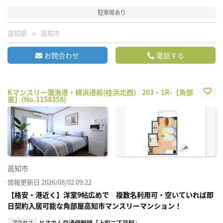
駐車場あり
高知県
高知市
お問合わせ
電話する
Kマンスリー灘漁港・横浜港前(桂浜北西） 203・1R-【角部
屋】(No.1158358)
お気
に入
り登
録
高知市
情報更新日 2026/08/02 09:22
【格安・港近く】洋室9帖広めで 複数名利用可・空いていれば即
日契約入居可能な角部屋高知市マンスリーマンション！
アクセス
とさでん交通伊野線「上町二丁目駅」