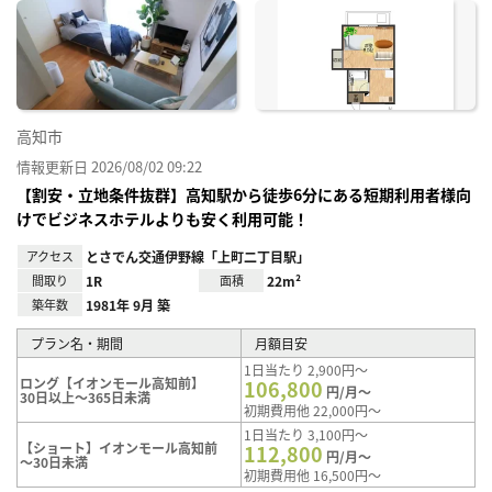
に入
り登
録
高知市
情報更新日 2026/08/02 09:22
【割安・立地条件抜群】高知駅から徒歩6分にある短期利用者様向
けでビジネスホテルよりも安く利用可能！
アクセス
とさでん交通伊野線「上町二丁目駅」
間取り
1R
面積
22m²
築年数
1981年 9月 築
プラン名・期間
月額目安
1日当たり 2,900円～
ロング【イオンモール高知前】
106,800
円/月～
30日以上～365日未満
初期費用他 22,000円～
1日当たり 3,100円～
【ショート】イオンモール高知前
112,800
円/月～
～30日未満
初期費用他 16,500円～