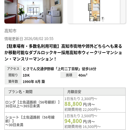
り登
録
高知市
情報更新日 2026/08/02 10:55
【駐車場有・多数名利用可能】高知市街地や郊外どちらへも来る
か移動可能なダブルロックキー採用高知市ウィークリーマンショ
ン・マンスリーマンション！
アクセス
とさでん交通伊野線「上町二丁目駅」徒歩18分
間取り
1DK
面積
40m²
築年数
1990年 8月 築
プラン名・期間
月額目安
1日当たり 2,300円～
ロング【土佐道路前（56号線前）】
88,800
円/月～
30日以上～365日未満
初期費用他 22,000円～
1日当たり 2,500円～
ショート【土佐道路前（56号線
94,800
前）】
円/月～
～30日未満
初期費用他 16,500円～