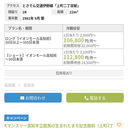
アクセス
とさでん交通伊野線「上町二丁目駅」
間取り
1R
面積
22m²
築年数
1981年 9月 築
プラン名・期間
月額目安
1日当たり 2,900円～
ロング【イオンモール高知前】
106,800
円/月～
30日以上～365日未満
初期費用他 22,000円～
1日当たり 3,100円～
【ショート】イオンモール高知前
112,800
円/月～
～30日未満
初期費用他 16,500円～
駐車場あり
高知県
高知市
お問合わせ
電話する
キャンペーン
Kマンスリー高知市立龍馬の生まれたまち記念館前（上町2丁