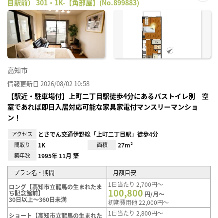
目駅前） 301・1K-【角部屋】(No.899883)
お気
に入
り登
録
高知市
情報更新日 2026/08/02 10:58
【駅近・駐車場付】上町二丁目駅徒歩4分にあるバストイレ別 空
室であれば即日入居対応可能な家具家電付マンスリーマンショ
ン！
アクセス
とさでん交通伊野線「上町二丁目駅」徒歩4分
間取り
1K
面積
27m²
築年数
1995年 11月 築
プラン名・期間
月額目安
1日当たり 2,700円～
ロング【高知市立龍馬の生まれたま
100,800
ち記念館前】
円/月～
30日以上～360日未満
初期費用他 22,000円～
1日当たり 2,800円～
ショート【高知市立龍馬の生まれた