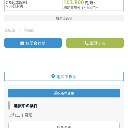
103,800
まち記念館前】
円/月～
～30日未満
初期費用他 16,500円～
駐車場あり
高知県
高知市
お問合わせ
電話する
地図で検索
選択条件変更
選択中の条件
上町二丁目駅
駅を変更