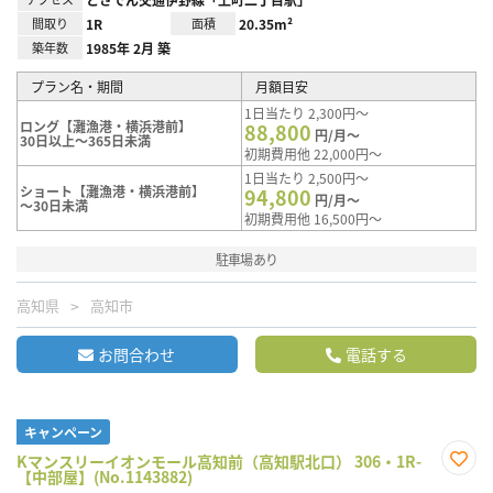
間取り
1R
面積
20.35m²
築年数
1985年 2月 築
プラン名・期間
月額目安
1日当たり 2,300円～
ロング【灘漁港・横浜港前】
88,800
円/月～
30日以上～365日未満
初期費用他 22,000円～
1日当たり 2,500円～
ショート【灘漁港・横浜港前】
94,800
円/月～
～30日未満
初期費用他 16,500円～
駐車場あり
高知県
高知市
お問合わせ
電話する
キャンペーン
Kマンスリーイオンモール高知前（高知駅北口） 306・1R-
【中部屋】(No.1143882)
お気