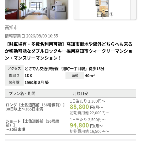
高知市
情報更新日 2026/08/09 10:55
【駐車場有・多数名利用可能】高知市街地や郊外どちらへも来る
か移動可能なダブルロックキー採用高知市ウィークリーマンショ
ン・マンスリーマンション！
アクセス
とさでん交通伊野線「旭町一丁目駅」徒歩15分
間取り
1DK
面積
40m²
築年数
1990年 8月 築
プラン名・期間
月額目安
1日当たり 2,300円～
ロング【土佐道路前（56号線前）】
88,800
円/月～
30日以上～365日未満
初期費用他 22,000円～
1日当たり 2,500円～
ショート【土佐道路前（56号線
94,800
前）】
円/月～
～30日未満
初期費用他 16,500円～