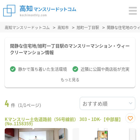
高知マンスリードットコム
高知市
旭町一丁目駅
閑静な住宅地のウ
閑静な住宅地/旭町一丁目駅のマンスリーマンション・ウィー
クリーマンション情報
静かで落ち着いた生活環境
近隣に公園や商店街が充実
もっと見る
4
件（1/1ページ）
Kマンスリー土佐道路前（56号線前） 303・1DK-【中部屋】
(No.1158359)
お気
に入
り登
録