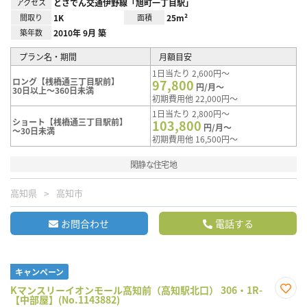
アクセス
とさでん交通伊野線「旭町一丁目駅」
間取り
1K
面積
25m²
築年数
2010年 9月 築
プラン名・期間
月額目安
1日当たり 2,600円～
ロング【桟橋通三丁目駅前】
97,800
円/月～
30日以上～360日未満
初期費用他 22,000円～
1日当たり 2,800円～
ショート【桟橋通三丁目駅前】
103,800
円/月～
～30日未満
初期費用他 16,500円～
閑静な住宅地
高知県
高知市
お問合わせ
電話する
キャンペーン
Kマンスリーイオンモール高知前（高知駅北口） 306・1R-
【中部屋】(No.1143882)
お気