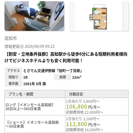
に入
り登
録
高知市
情報更新日 2026/08/09 09:22
【割安・立地条件抜群】高知駅から徒歩6分にある短期利用者様向
けでビジネスホテルよりも安く利用可能！
アクセス
とさでん交通伊野線「旭町一丁目駅」
間取り
1R
面積
22m²
築年数
1981年 9月 築
プラン名・期間
月額目安
1日当たり 2,900円～
ロング【イオンモール高知前】
106,800
円/月～
30日以上～365日未満
初期費用他 22,000円～
1日当たり 3,100円～
【ショート】イオンモール高知前
112,800
円/月～
～30日未満
初期費用他 16,500円～