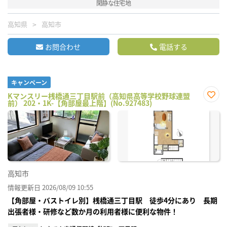
閑静な住宅地
高知県
高知市
お問合わせ
電話する
キャンペーン
Kマンスリー桟橋通三丁目駅前（高知県高等学校野球連盟
前） 202・1K-【角部屋最上階】(No.927483)
お気
に入
り登
録
高知市
情報更新日 2026/08/09 10:55
【角部屋・バストイレ別】桟橋通三丁目駅 徒歩4分にあり 長期
出張者様・研修など数か月の利用者様に便利な物件！