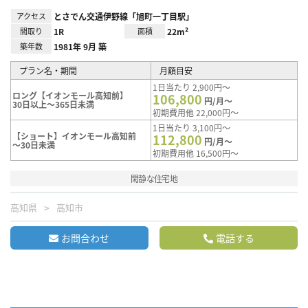
アクセス
とさでん交通伊野線「旭町一丁目駅」
間取り
1R
面積
22m²
築年数
1981年 9月 築
プラン名・期間
月額目安
1日当たり 2,900円～
ロング【イオンモール高知前】
106,800
円/月～
30日以上～365日未満
初期費用他 22,000円～
1日当たり 3,100円～
【ショート】イオンモール高知前
112,800
円/月～
～30日未満
初期費用他 16,500円～
閑静な住宅地
高知県
高知市
お問合わせ
電話する