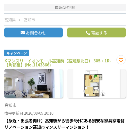
閑静な住宅地
高知県
高知市
お問合わせ
電話する
キャンペーン
Kマンスリーイオンモール高知前（高知駅北口） 305・1R-
【角部屋】(No.1143866)
お気
に入
り登
録
高知市
情報更新日 2026/08/09 10:10
【駅近・出張者向け】高知駅から徒歩6分にある割安な家具家電付
リノベーション高知市マンスリーマンション！