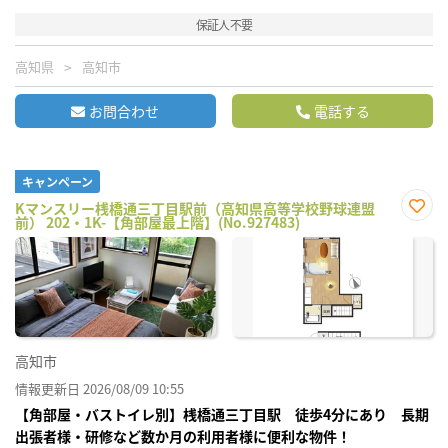
保証人不要
高知県
高知市
お問合わせ
電話する
キャンペーン
Kマンスリー桟橋通三丁目駅前（高知県高等学校野球連盟
前） 202・1K-【角部屋最上階】(No.927483)
お気
に入
り登
録
高知市
情報更新日 2026/08/09 10:55
【角部屋・バストイレ別】桟橋通三丁目駅 徒歩4分にあり 長期
出張者様・研修など数か月の利用者様に便利な物件！