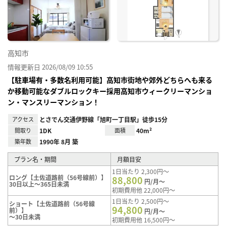
り登
録
高知市
情報更新日 2026/08/09 10:55
【駐車場有・多数名利用可能】高知市街地や郊外どちらへも来る
か移動可能なダブルロックキー採用高知市ウィークリーマンショ
ン・マンスリーマンション！
アクセス
とさでん交通伊野線「旭町一丁目駅」徒歩15分
間取り
1DK
面積
40m²
築年数
1990年 8月 築
プラン名・期間
月額目安
1日当たり 2,300円～
ロング【土佐道路前（56号線前）】
88,800
円/月～
30日以上～365日未満
初期費用他 22,000円～
1日当たり 2,500円～
ショート【土佐道路前（56号線
94,800
前）】
円/月～
～30日未満
初期費用他 16,500円～