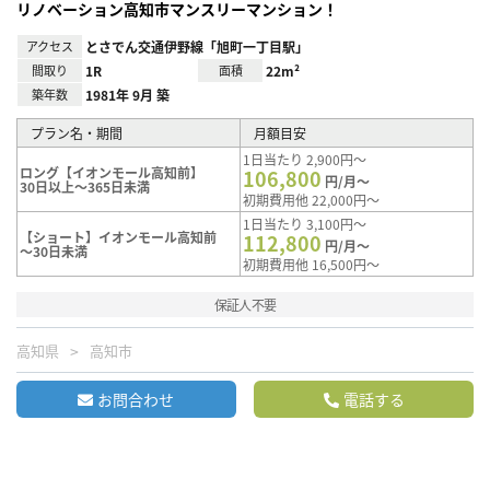
リノベーション高知市マンスリーマンション！
アクセス
とさでん交通伊野線「旭町一丁目駅」
間取り
1R
面積
22m²
築年数
1981年 9月 築
プラン名・期間
月額目安
1日当たり 2,900円～
ロング【イオンモール高知前】
106,800
円/月～
30日以上～365日未満
初期費用他 22,000円～
1日当たり 3,100円～
【ショート】イオンモール高知前
112,800
円/月～
～30日未満
初期費用他 16,500円～
保証人不要
高知県
高知市
お問合わせ
電話する