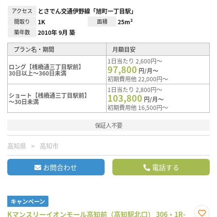
アクセス
とさでん交通伊野線「旭町一丁目駅」
間取り
1K
面積
25m²
築年数
2010年 9月 築
プラン名・期間
月額目安
1日当たり 2,600円～
ロング【桟橋通三丁目駅前】
97,800
円/月～
30日以上～360日未満
初期費用他 22,000円～
1日当たり 2,800円～
ショート【桟橋通三丁目駅前】
103,800
円/月～
～30日未満
初期費用他 16,500円～
保証人不要
高知県
高知市
お問合わせ
電話する
キャンペーン
Kマンスリーイオンモール高知前（高知駅北口） 306・1R-