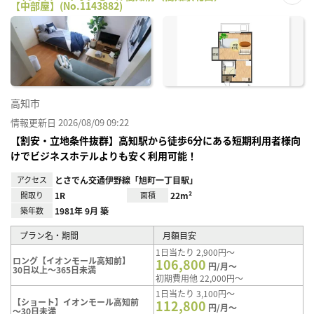
【中部屋】(No.1143882)
お気
に入
り登
録
高知市
情報更新日 2026/08/09 09:22
【割安・立地条件抜群】高知駅から徒歩6分にある短期利用者様向
けでビジネスホテルよりも安く利用可能！
アクセス
とさでん交通伊野線「旭町一丁目駅」
間取り
1R
面積
22m²
築年数
1981年 9月 築
プラン名・期間
月額目安
1日当たり 2,900円～
ロング【イオンモール高知前】
106,800
円/月～
30日以上～365日未満
初期費用他 22,000円～
1日当たり 3,100円～
【ショート】イオンモール高知前
112,800
円/月～
～30日未満