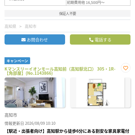
初期費用他 16,500円～
保証人不要
高知県
高知市
お問合わせ
電話する
キャンペーン
Kマンスリーイオンモール高知前（高知駅北口） 305・1R-
【角部屋】(No.1143866)
お気
に入
り登
録
高知市
情報更新日 2026/08/09 10:10
【駅近・出張者向け】高知駅から徒歩6分にある割安な家具家電付