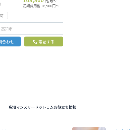
103,800
円/月～
満
初期費用他 16,500円～
応可
高知市
問合わせ
電話する
N
高知マンスリードットコムお役立ち情報