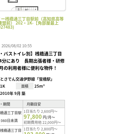
リー桟橋通三丁目駅前（高知県高等
盟前） 202・1K-【角部屋最上
27483)
26/08/02 10:55
・バストイレ別】桟橋通三丁目
4分にあり 長期出張者様・研修
月の利用者様に便利な物件！
とさでん交通伊野線「蛍橋駅」
1K
25m²
面積
2010年 9月 築
・期間
月額目安
1日当たり 2,600円～
桟橋通三丁目駅
97,800
円/月～
360日未満
初期費用他 22,000円～
1日当たり 2,800円～
【桟橋通三丁目