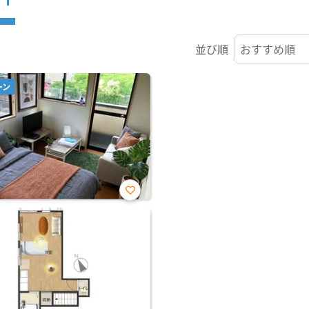
並び順
ーン
お気
に入
り登
録