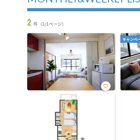
2
件（1/1ページ）
キャンペ
お気
に入
り登
録