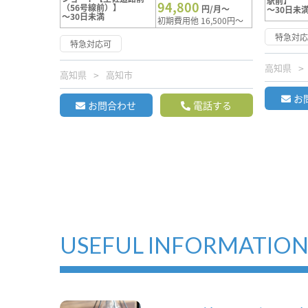
駅前】
94,800
（56号線前）】
円/月～
～30日未
～30日未満
初期費用他 16,500円～
特急対
特急対応可
高知県
高知県
高知市
お
お問合わせ
電話する
USEFUL INFORMATIO