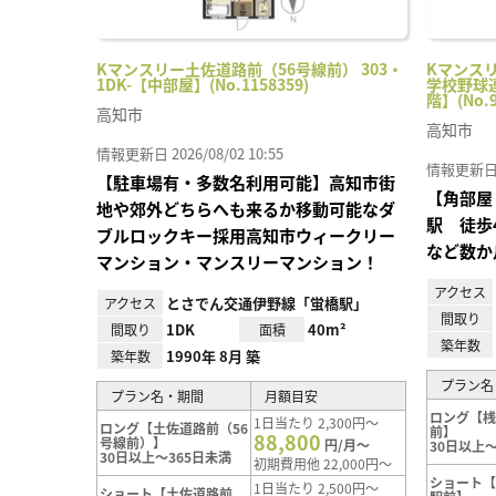
Kマンスリー土佐道路前（56号線前） 303・
Kマンス
1DK-【中部屋】(No.1158359)
学校野球連
階】(No.9
高知市
高知市
情報更新日 2026/08/02 10:55
情報更新日 20
【駐車場有・多数名利用可能】高知市街
【角部屋
地や郊外どちらへも来るか移動可能なダ
駅 徒歩
ブルロックキー採用高知市ウィークリー
など数か
マンション・マンスリーマンション！
アクセス
とさでん交通伊野線「蛍橋駅」
アクセス
間取り
1DK
40m²
間取り
面積
築年数
1990年 8月 築
築年数
プラン名
プラン名・期間
月額目安
ロング【
1日当たり 2,300円～
ロング【土佐道路前（56
前】
88,800
号線前）】
円/月～
30日以上～
30日以上～365日未満
初期費用他 22,000円～
ショート
1日当たり 2,500円～
ショート【土佐道路前