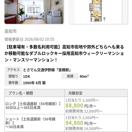
り登
録
高知市
情報更新日 2026/08/02 10:55
【駐車場有・多数名利用可能】高知市街地や郊外どちらへも来る
か移動可能なダブルロックキー採用高知市ウィークリーマンショ
ン・マンスリーマンション！
アクセス
とさでん交通伊野線「蛍橋駅」
間取り
1DK
面積
40m²
築年数
1990年 8月 築
プラン名・期間
月額目安
1日当たり 2,300円～
ロング【土佐道路前（56号線前）】
88,800
円/月～
30日以上～365日未満
初期費用他 22,000円～
1日当たり 2,500円～
ショート【土佐道路前（56号線
94,800
前）】
円/月～
～30日未満
初期費用他 16,500円～