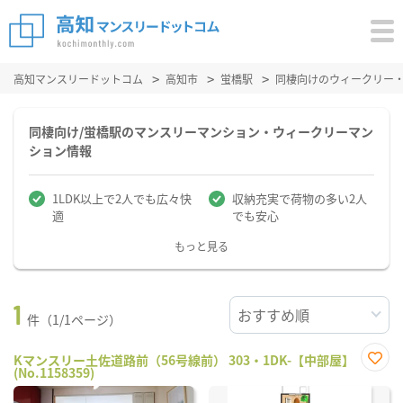
高知マンスリードットコム
高知市
蛍橋駅
同棲向けのウィークリー
同棲向け/蛍橋駅のマンスリーマンション・ウィークリーマン
ション情報
1LDK以上で2人でも広々快
収納充実で荷物の多い2人
適
でも安心
もっと見る
1
件（1/1ページ）
Kマンスリー土佐道路前（56号線前） 303・1DK-【中部屋】
(No.1158359)
お気
に入