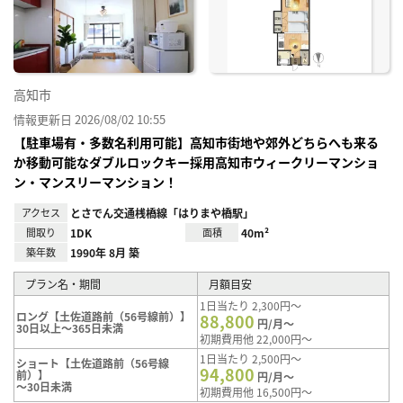
り登
録
高知市
情報更新日 2026/08/02 10:55
【駐車場有・多数名利用可能】高知市街地や郊外どちらへも来る
か移動可能なダブルロックキー採用高知市ウィークリーマンショ
ン・マンスリーマンション！
アクセス
とさでん交通桟橋線「はりまや橋駅」
間取り
1DK
面積
40m²
築年数
1990年 8月 築
プラン名・期間
月額目安
1日当たり 2,300円～
ロング【土佐道路前（56号線前）】
88,800
円/月～
30日以上～365日未満
初期費用他 22,000円～
1日当たり 2,500円～
ショート【土佐道路前（56号線
94,800
前）】
円/月～
～30日未満
初期費用他 16,500円～