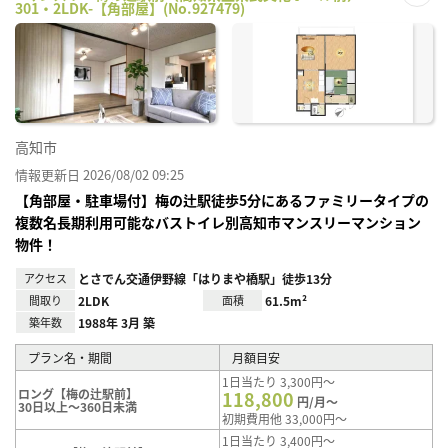
301・2LDK-【角部屋】(No.927479)
お気
に入
り登
録
高知市
情報更新日 2026/08/02 09:25
【角部屋・駐車場付】梅の辻駅徒歩5分にあるファミリータイプの
複数名長期利用可能なバストイレ別高知市マンスリーマンション
物件！
アクセス
とさでん交通伊野線「はりまや橋駅」徒歩13分
間取り
2LDK
面積
61.5m²
築年数
1988年 3月 築
プラン名・期間
月額目安
1日当たり 3,300円～
ロング【梅の辻駅前】
118,800
円/月～
30日以上～360日未満
初期費用他 33,000円～
1日当たり 3,400円～