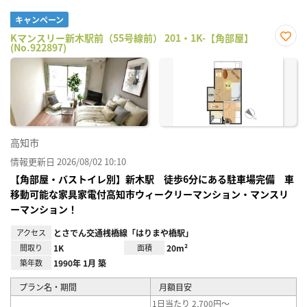
キャンペーン
Kマンスリー新木駅前（55号線前） 201・1K-【角部屋】
(No.922897)
お気
に入
り登
録
高知市
情報更新日 2026/08/02 10:10
【角部屋・バストイレ別】新木駅 徒歩6分にある駐車場完備 車
移動可能な家具家電付高知市ウィークリーマンション・マンスリ
ーマンション！
アクセス
とさでん交通桟橋線「はりまや橋駅」
間取り
1K
面積
20m²
築年数
1990年 1月 築
プラン名・期間
月額目安
1日当たり 2,700円～