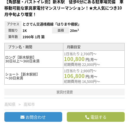
【角部屋・バストイレ別】新木駅 徒歩6分にある駐車場完備 車
移動可能な家具家電付マンスリーマンション！★大人気につき10
月中旬より増室！
アクセス
とさでん交通桟橋線「はりまや橋駅」
間取り
1K
面積
20m²
築年数
1990年 1月 築
プラン名・期間
月額目安
1日当たり 2,700円～
ロング【新木駅前】
100,800
円/月～
30日以上～360日未満
初期費用他 22,000円～
1日当たり 2,900円～
ショート【新木駅前】
106,800
円/月～
～30日未満
初期費用他 16,500円～
家具付賃貸
高知県
高知市
お問合わせ
電話する