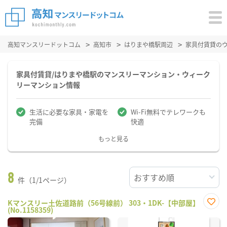
高知マンスリードットコム
高知市
はりまや橋駅周辺
家具付賃貸の
家具付賃貸/はりまや橋駅のマンスリーマンション・ウィーク
リーマンション情報
生活に必要な家具・家電を
Wi-Fi無料でテレワークも
完備
快適
もっと見る
8
件（1/1ページ）
Kマンスリー土佐道路前（56号線前） 303・1DK-【中部屋】
(No.1158359)
お気
に入