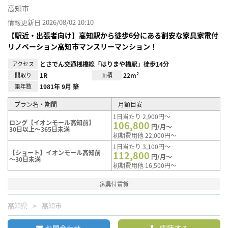
高知市
情報更新日 2026/08/02 10:10
【駅近・出張者向け】高知駅から徒歩6分にある割安な家具家電付
リノベーション高知市マンスリーマンション！
アクセス
とさでん交通桟橋線「はりまや橋駅」徒歩14分
間取り
1R
面積
22m²
築年数
1981年 9月 築
プラン名・期間
月額目安
1日当たり 2,900円～
ロング【イオンモール高知前】
106,800
円/月～
30日以上～365日未満
初期費用他 22,000円～
1日当たり 3,100円～
【ショート】イオンモール高知前
112,800
円/月～
～30日未満
初期費用他 16,500円～
家具付賃貸
高知県
高知市