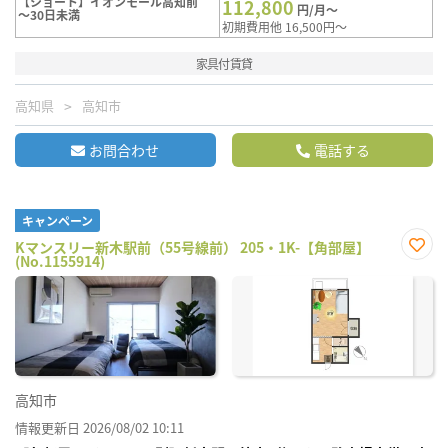
【ショート】イオンモール高知前
112,800
円/月～
～30日未満
初期費用他 16,500円～
家具付賃貸
高知県
高知市
お問合わせ
電話する
キャンペーン
Kマンスリー新木駅前（55号線前） 205・1K-【角部屋】
(No.1155914)
お気
に入
り登
録
高知市
情報更新日 2026/08/02 10:11