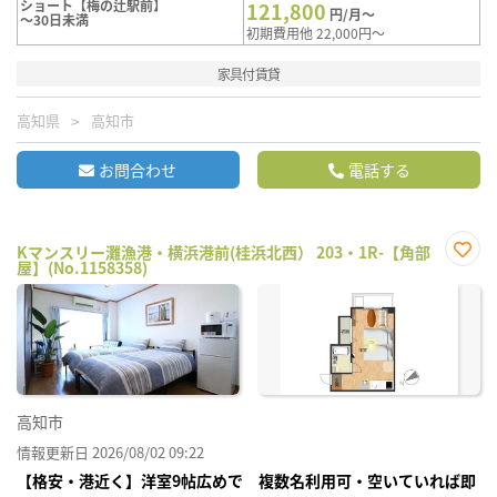
ショート【梅の辻駅前】
121,800
円/月～
～30日未満
初期費用他 22,000円～
家具付賃貸
高知県
高知市
お問合わせ
電話する
Kマンスリー灘漁港・横浜港前(桂浜北西） 203・1R-【角部
屋】(No.1158358)
お気
に入
り登
録
高知市
情報更新日 2026/08/02 09:22
【格安・港近く】洋室9帖広めで 複数名利用可・空いていれば即