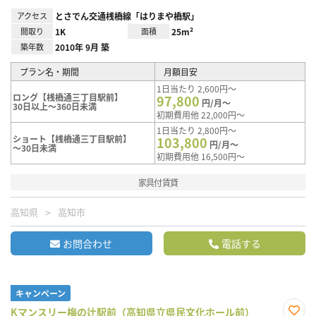
アクセス
とさでん交通桟橋線「はりまや橋駅」
間取り
1K
面積
25m²
築年数
2010年 9月 築
プラン名・期間
月額目安
1日当たり 2,600円～
ロング【桟橋通三丁目駅前】
97,800
円/月～
30日以上～360日未満
初期費用他 22,000円～
1日当たり 2,800円～
ショート【桟橋通三丁目駅前】
103,800
円/月～
～30日未満
初期費用他 16,500円～
家具付賃貸
高知県
高知市
お問合わせ
電話する
キャンペーン
Kマンスリー梅の辻駅前（高知県立県民文化ホール前）