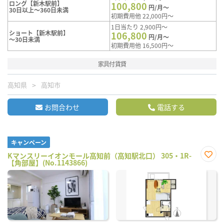
ロング【新木駅前】
100,800
円/月～
30日以上～360日未満
初期費用他 22,000円～
1日当たり 2,900円～
ショート【新木駅前】
106,800
円/月～
～30日未満
初期費用他 16,500円～
家具付賃貸
高知県
高知市
お問合わせ
電話する
キャンペーン
Kマンスリーイオンモール高知前（高知駅北口） 305・1R-
【角部屋】(No.1143866)
お気
に入
り登
録