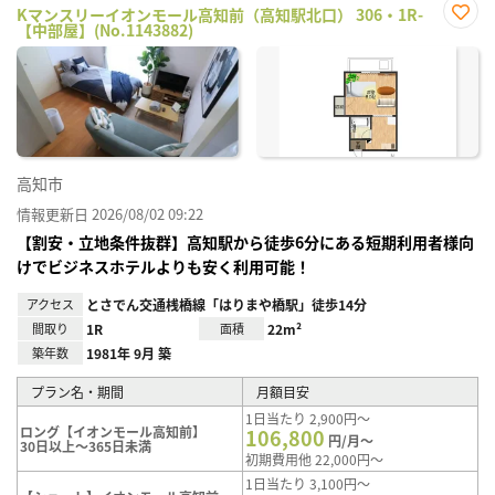
Kマンスリーイオンモール高知前（高知駅北口） 306・1R-
【中部屋】(No.1143882)
お気
に入
り登
録
高知市
情報更新日 2026/08/02 09:22
【割安・立地条件抜群】高知駅から徒歩6分にある短期利用者様向
けでビジネスホテルよりも安く利用可能！
アクセス
とさでん交通桟橋線「はりまや橋駅」徒歩14分
間取り
1R
面積
22m²
築年数
1981年 9月 築
プラン名・期間
月額目安
1日当たり 2,900円～
ロング【イオンモール高知前】
106,800
円/月～
30日以上～365日未満
初期費用他 22,000円～
1日当たり 3,100円～