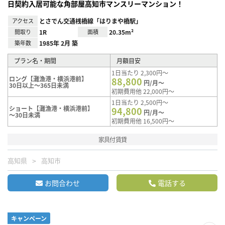
日契約入居可能な角部屋高知市マンスリーマンション！
アクセス
とさでん交通桟橋線「はりまや橋駅」
間取り
1R
面積
20.35m²
築年数
1985年 2月 築
プラン名・期間
月額目安
1日当たり 2,300円～
ロング【灘漁港・横浜港前】
88,800
円/月～
30日以上～365日未満
初期費用他 22,000円～
1日当たり 2,500円～
ショート【灘漁港・横浜港前】
94,800
円/月～
～30日未満
初期費用他 16,500円～
家具付賃貸
高知県
高知市
お問合わせ
電話する
キャンペーン