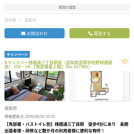
家具付賃貸
高知県
高知市
お問合わせ
電話する
キャンペーン
Kマンスリー桟橋通三丁目駅前（高知県高等学校野球連盟
前） 202・1K-【角部屋最上階】(No.927483)
お気
に入
り登
録
高知市
情報更新日 2026/08/02 10:55
【角部屋・バストイレ別】桟橋通三丁目駅 徒歩4分にあり 長期
出張者様・研修など数か月の利用者様に便利な物件！