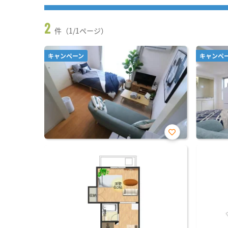
2
件（1/1ページ）
キャンペーン
キャンペ
お気
に入
り登
録