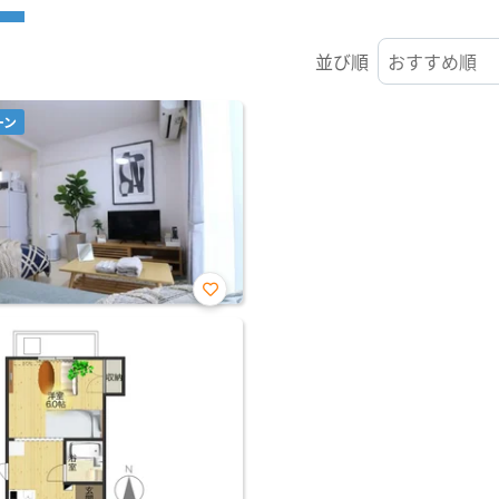
並び順
ーン
お気
に入
り登
録