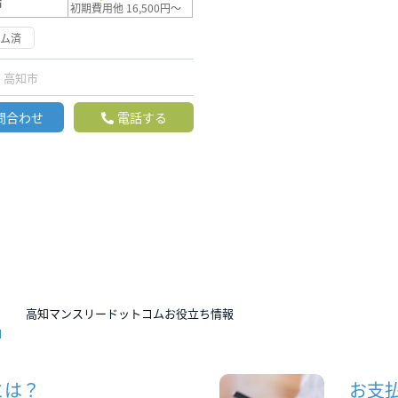
満
初期費用他 16,500円～
ーム済
高知市
問合わせ
電話する
N
高知マンスリードットコムお役立ち情報
とは？
お支