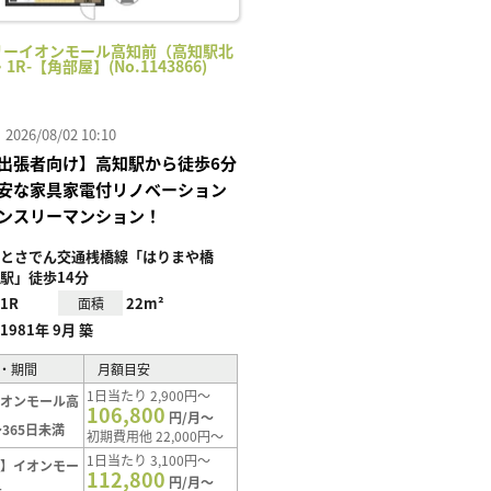
リーイオンモール高知前（高知駅北
・1R-【角部屋】(No.1143866)
26/08/02 10:10
出張者向け】高知駅から徒歩6分
安な家具家電付リノベーション
ンスリーマンション！
とさでん交通桟橋線「はりまや橋
駅」徒歩14分
1R
22m²
面積
1981年 9月 築
・期間
月額目安
1日当たり 2,900円～
イオンモール高
106,800
円/月～
365日未満
初期費用他 22,000円～
1日当たり 3,100円～
ト】イオンモー
112,800
円/月～