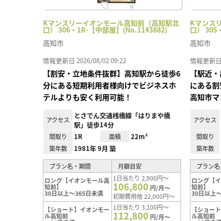
Kマンスリーイオンモール高知前（高知駅北
Kマンス
口） 306・1R-【中部屋】(No.1143882)
口） 305
高知市
高知市
情報更新日 2026/08/02 09:22
情報更新日 20
【割安・立地条件抜群】高知駅から徒歩6
【駅近・
分にある短期利用者様向けでビジネスホ
にある割
テルよりも安く利用可能！
高知市マ
とさでん交通桟橋線「はりまや橋
アクセス
アクセス
駅」徒歩14分
1R
22m²
間取り
面積
間取り
1981年 9月 築
築年数
築年数
プラン名・期間
月額目安
プラン名
1日当たり 2,900円～
ロング【イオンモール高
ロング【
106,800
知前】
知前】
円/月～
30日以上～365日未満
30日以上～
初期費用他 22,000円～
1日当たり 3,100円～
【ショート】イオンモー
【ショー
112,800
ル高知前
ル高知前
円/月～