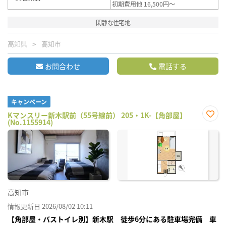
初期費用他 16,500円～
閑静な住宅地
高知県
高知市
お問合わせ
電話する
キャンペーン
Kマンスリー新木駅前（55号線前） 205・1K-【角部屋】
(No.1155914)
お気
に入
り登
録
高知市
情報更新日 2026/08/02 10:11
【角部屋・バストイレ別】新木駅 徒歩6分にある駐車場完備 車