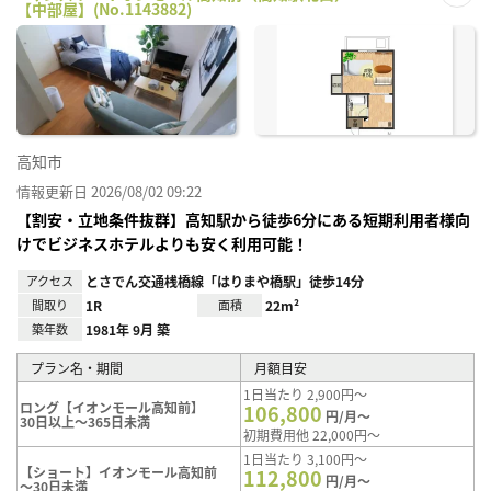
【中部屋】(No.1143882)
お気
に入
り登
録
高知市
情報更新日 2026/08/02 09:22
【割安・立地条件抜群】高知駅から徒歩6分にある短期利用者様向
けでビジネスホテルよりも安く利用可能！
アクセス
とさでん交通桟橋線「はりまや橋駅」徒歩14分
間取り
1R
面積
22m²
築年数
1981年 9月 築
プラン名・期間
月額目安
1日当たり 2,900円～
ロング【イオンモール高知前】
106,800
円/月～
30日以上～365日未満
初期費用他 22,000円～
1日当たり 3,100円～
【ショート】イオンモール高知前
112,800
円/月～
～30日未満