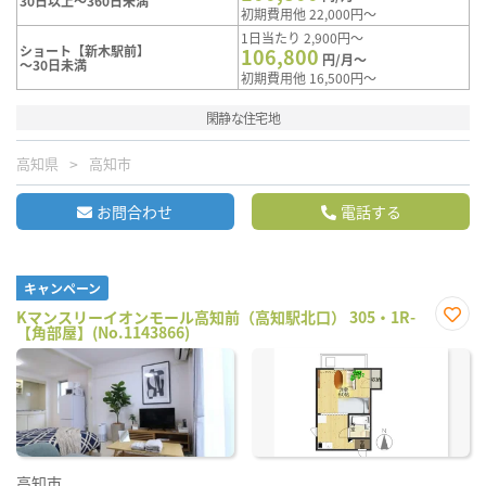
30日以上～360日未満
初期費用他 22,000円～
1日当たり 2,900円～
ショート【新木駅前】
106,800
円/月～
～30日未満
初期費用他 16,500円～
閑静な住宅地
高知県
高知市
お問合わせ
電話する
キャンペーン
Kマンスリーイオンモール高知前（高知駅北口） 305・1R-
【角部屋】(No.1143866)
お気
に入
り登
録
高知市