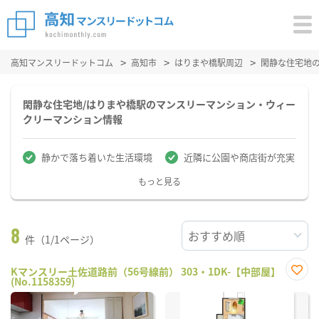
高知マンスリードットコム
高知市
はりまや橋駅周辺
閑静な住宅地
閑静な住宅地/はりまや橋駅のマンスリーマンション・ウィー
クリーマンション情報
静かで落ち着いた生活環境
近隣に公園や商店街が充実
もっと見る
8
件（1/1ページ）
Kマンスリー土佐道路前（56号線前） 303・1DK-【中部屋】
(No.1158359)
お気
に入
り登
録