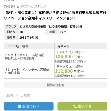
情報更新日 2026/08/02 10:10
【駅近・出張者向け】高知駅から徒歩6分にある割安な家具家電付
リノベーション高知市マンスリーマンション！
アクセス
とさでん交通桟橋線「はりまや橋駅」徒歩14分
間取り
1R
面積
22m²
築年数
1981年 9月 築
プラン名・期間
月額目安
1日当たり 2,900円～
ロング【イオンモール高知前】
106,800
円/月～
30日以上～365日未満
初期費用他 22,000円～
1日当たり 3,100円～
【ショート】イオンモール高知前
112,800
円/月～
～30日未満
初期費用他 16,500円～
閑静な住宅地
高知県
高知市
お問合わせ
電話する