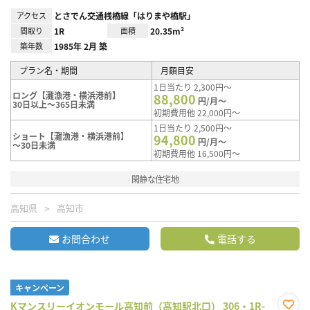
アクセス
とさでん交通桟橋線「はりまや橋駅」
間取り
1R
面積
20.35m²
築年数
1985年 2月 築
プラン名・期間
月額目安
1日当たり 2,300円～
ロング【灘漁港・横浜港前】
88,800
円/月～
30日以上～365日未満
初期費用他 22,000円～
1日当たり 2,500円～
ショート【灘漁港・横浜港前】
94,800
円/月～
～30日未満
初期費用他 16,500円～
閑静な住宅地
高知県
高知市
お問合わせ
電話する
キャンペーン
Kマンスリーイオンモール高知前（高知駅北口） 306・1R-