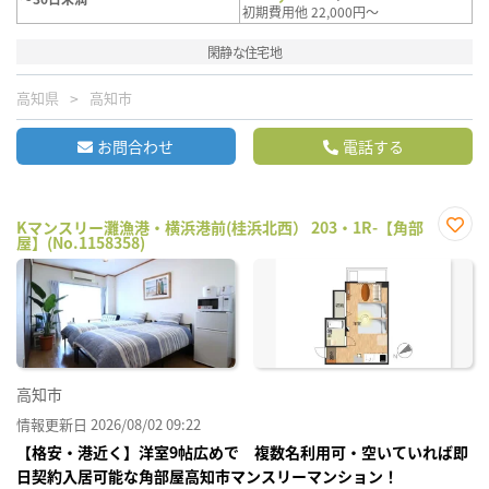
初期費用他 22,000円～
閑静な住宅地
高知県
高知市
お問合わせ
電話する
Kマンスリー灘漁港・横浜港前(桂浜北西） 203・1R-【角部
屋】(No.1158358)
お気
に入
り登
録
高知市
情報更新日 2026/08/02 09:22
【格安・港近く】洋室9帖広めで 複数名利用可・空いていれば即
日契約入居可能な角部屋高知市マンスリーマンション！