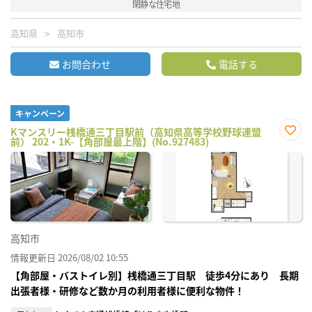
閑静な住宅地
高知県
高知市
お問合わせ
電話する
キャンペーン
Kマンスリー桟橋通三丁目駅前（高知県高等学校野球連盟
前） 202・1K-【角部屋最上階】(No.927483)
お気
に入
り登
録
高知市
情報更新日 2026/08/02 10:55
【角部屋・バストイレ別】桟橋通三丁目駅 徒歩4分にあり 長期
出張者様・研修など数か月の利用者様に便利な物件！