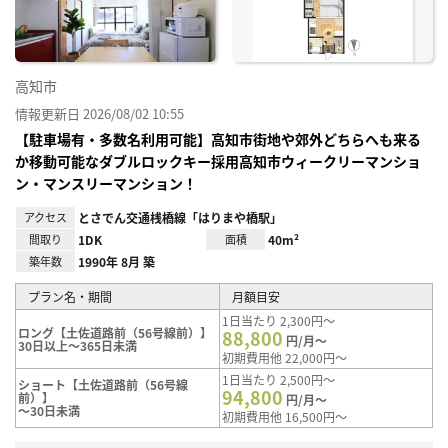
高知市
情報更新日 2026/08/02 10:55
【駐車場有・多数名利用可能】高知市街地や郊外どちらへも来る
か移動可能なダブルロックキー採用高知市ウィークリーマンショ
ン・マンスリーマンション！
アクセス
とさでん交通桟橋線「はりまや橋駅」
間取り
1DK
面積
40m²
築年数
1990年 8月 築
プラン名・期間
月額目安
1日当たり 2,300円～
ロング【土佐道路前（56号線前）】
88,800
円/月～
30日以上～365日未満
初期費用他 22,000円～
1日当たり 2,500円～
ショート【土佐道路前（56号線
94,800
前）】
円/月～
～30日未満
初期費用他 16,500円～