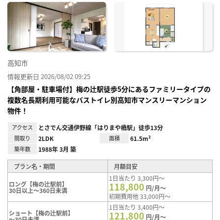
に入
り登
録
高知市
情報更新日 2026/08/02 09:25
【角部屋・駐車場付】梅の辻駅徒歩5分にあるファミリータイプの
複数名長期利用可能なバストイレ別高知市マンスリーマンション
物件！
アクセス
とさでん交通伊野線「はりまや橋駅」徒歩13分
間取り
2LDK
面積
61.5m²
築年数
1988年 3月 築
プラン名・期間
月額目安
1日当たり 3,300円～
ロング【梅の辻駅前】
118,800
円/月～
30日以上～360日未満
初期費用他 33,000円～
1日当たり 3,400円～
ショート【梅の辻駅前】
121,800
円/月～
～30日未満