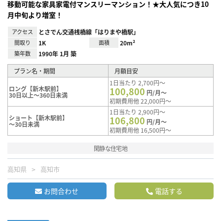
移動可能な家具家電付マンスリーマンション！★大人気につき10
月中旬より増室！
アクセス
とさでん交通桟橋線「はりまや橋駅」
間取り
1K
面積
20m²
築年数
1990年 1月 築
プラン名・期間
月額目安
1日当たり 2,700円～
ロング【新木駅前】
100,800
円/月～
30日以上～360日未満
初期費用他 22,000円～
1日当たり 2,900円～
ショート【新木駅前】
106,800
円/月～
～30日未満
初期費用他 16,500円～
閑静な住宅地
高知県
高知市
お問合わせ
電話する