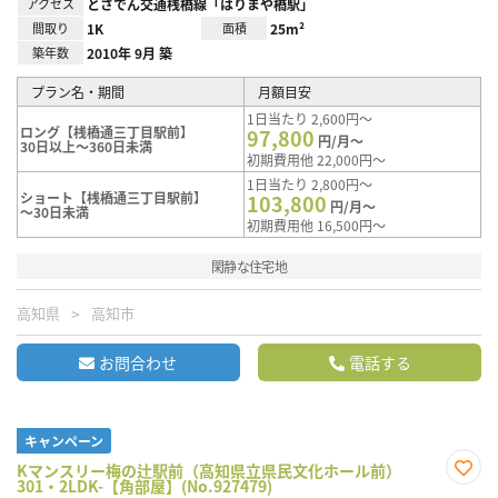
アクセス
とさでん交通桟橋線「はりまや橋駅」
間取り
1K
面積
25m²
築年数
2010年 9月 築
プラン名・期間
月額目安
1日当たり 2,600円～
ロング【桟橋通三丁目駅前】
97,800
円/月～
30日以上～360日未満
初期費用他 22,000円～
1日当たり 2,800円～
ショート【桟橋通三丁目駅前】
103,800
円/月～
～30日未満
初期費用他 16,500円～
閑静な住宅地
高知県
高知市
お問合わせ
電話する
キャンペーン
Kマンスリー梅の辻駅前（高知県立県民文化ホール前）
301・2LDK-【角部屋】(No.927479)
お気