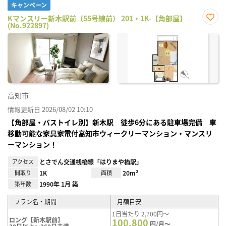
キャンペーン
Kマンスリー新木駅前（55号線前） 201・1K-【角部屋】
(No.922897)
お気
に入
り登
録
高知市
情報更新日 2026/08/02 10:10
【角部屋・バストイレ別】新木駅 徒歩6分にある駐車場完備 車
移動可能な家具家電付高知市ウィークリーマンション・マンスリ
ーマンション！
アクセス
とさでん交通桟橋線「はりまや橋駅」
間取り
1K
面積
20m²
築年数
1990年 1月 築
プラン名・期間
月額目安
1日当たり 2,700円～
ロング【新木駅前】
100,800
円/月～