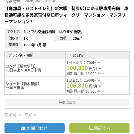
情報更新日 2026/08/02 10:10
【角部屋・バストイレ別】新木駅 徒歩6分にある駐車場完備 車
移動可能な家具家電付高知市ウィークリーマンション・マンスリ
ーマンション！
アクセス
とさでん交通桟橋線「はりまや橋駅」
間取り
1K
面積
20m²
築年数
1990年 1月 築
プラン名・期間
月額目安
1日当たり 2,700円～
ロング【新木駅前】
100,800
円/月～
30日以上～360日未満
初期費用他 22,000円～
1日当たり 2,900円～
ショート【新木駅前】
106,800
円/月～
～30日未満
初期費用他 16,500円～
駐車場あり
高知県
高知市
お問合わせ
電話する