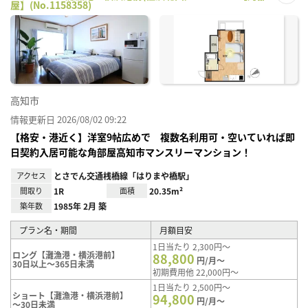
屋】(No.1158358)
お気
に入
り登
録
高知市
情報更新日 2026/08/02 09:22
【格安・港近く】洋室9帖広めで 複数名利用可・空いていれば即
日契約入居可能な角部屋高知市マンスリーマンション！
アクセス
とさでん交通桟橋線「はりまや橋駅」
間取り
1R
面積
20.35m²
築年数
1985年 2月 築
プラン名・期間
月額目安
1日当たり 2,300円～
ロング【灘漁港・横浜港前】
88,800
円/月～
30日以上～365日未満
初期費用他 22,000円～
1日当たり 2,500円～
ショート【灘漁港・横浜港前】
94,800
円/月～
～30日未満