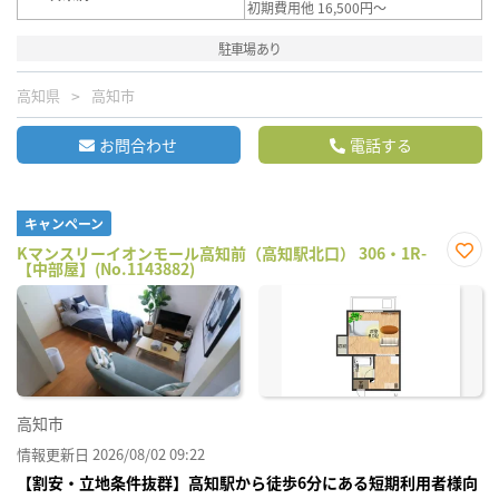
初期費用他 16,500円～
駐車場あり
高知県
高知市
お問合わせ
電話する
キャンペーン
Kマンスリーイオンモール高知前（高知駅北口） 306・1R-
【中部屋】(No.1143882)
お気
に入
り登
録
高知市
情報更新日 2026/08/02 09:22
【割安・立地条件抜群】高知駅から徒歩6分にある短期利用者様向