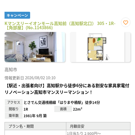
キャンペーン
Kマンスリーイオンモール高知前（高知駅北口） 305・1R-
【角部屋】(No.1143866)
お気
に入
り登
録
高知市
情報更新日 2026/08/02 10:10
【駅近・出張者向け】高知駅から徒歩6分にある割安な家具家電付
リノベーション高知市マンスリーマンション！
アクセス
とさでん交通桟橋線「はりまや橋駅」徒歩14分
間取り
1R
面積
22m²
築年数
1981年 9月 築
プラン名・期間
月額目安
1日当たり 2,900円～