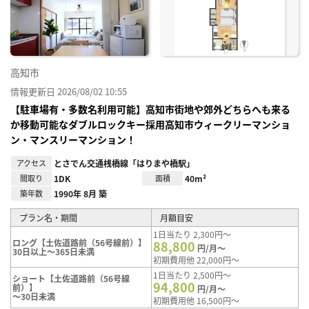
り登
録
高知市
情報更新日 2026/08/02 10:55
【駐車場有・多数名利用可能】高知市街地や郊外どちらへも来る
か移動可能なダブルロックキー採用高知市ウィークリーマンショ
ン・マンスリーマンション！
アクセス
とさでん交通桟橋線「はりまや橋駅」
間取り
1DK
面積
40m²
築年数
1990年 8月 築
プラン名・期間
月額目安
1日当たり 2,300円～
ロング【土佐道路前（56号線前）】
88,800
円/月～
30日以上～365日未満
初期費用他 22,000円～
1日当たり 2,500円～
ショート【土佐道路前（56号線
94,800
前）】
円/月～
～30日未満
初期費用他 16,500円～