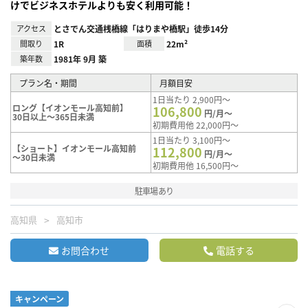
けでビジネスホテルよりも安く利用可能！
アクセス
とさでん交通桟橋線「はりまや橋駅」徒歩14分
間取り
1R
面積
22m²
築年数
1981年 9月 築
プラン名・期間
月額目安
1日当たり 2,900円～
ロング【イオンモール高知前】
106,800
円/月～
30日以上～365日未満
初期費用他 22,000円～
1日当たり 3,100円～
【ショート】イオンモール高知前
112,800
円/月～
～30日未満
初期費用他 16,500円～
駐車場あり
高知県
高知市
お問合わせ
電話する
キャンペーン