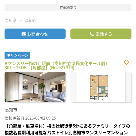
駐車場あり
高知県
高知市
お問合わせ
電話する
キャンペーン
Kマンスリー梅の辻駅前（高知県立県民文化ホール前）
301・2LDK-【角部屋】(No.927479)
お気
に入
り登
録
高知市
情報更新日 2026/08/02 09:25
【角部屋・駐車場付】梅の辻駅徒歩5分にあるファミリータイプの
複数名長期利用可能なバストイレ別高知市マンスリーマンション