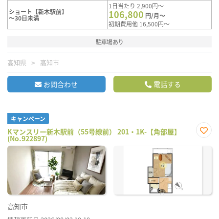
1日当たり 2,900円～
ショート【新木駅前】
106,800
円/月～
～30日未満
初期費用他 16,500円～
駐車場あり
高知県
高知市
お問合わせ
電話する
キャンペーン
Kマンスリー新木駅前（55号線前） 201・1K-【角部屋】
(No.922897)
お気
に入
り登
録
高知市