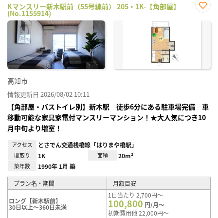
Kマンスリー新木駅前（55号線前） 205・1K-【角部屋】
(No.1155914)
お気
に入
り登
録
高知市
情報更新日 2026/08/02 10:11
【角部屋・バストイレ別】新木駅 徒歩6分にある駐車場完備 車
移動可能な家具家電付マンスリーマンション！★大人気につき10
月中旬より増室！
アクセス
とさでん交通桟橋線「はりまや橋駅」
間取り
1K
面積
20m²
築年数
1990年 1月 築
プラン名・期間
月額目安
1日当たり 2,700円～
ロング【新木駅前】
100,800
円/月～
30日以上～360日未満
初期費用他 22,000円～