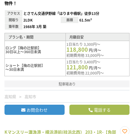
物件！
アクセス
とさでん交通伊野線「はりまや橋駅」徒歩13分
間取り
2LDK
面積
61.5m²
築年数
1988年 3月 築
プラン名・期間
月額目安
1日当たり 3,300円～
ロング【梅の辻駅前】
118,800
円/月～
30日以上～360日未満
初期費用他 33,000円～
1日当たり 3,400円～
ショート【梅の辻駅前】
121,800
円/月～
～30日未満
初期費用他 22,000円～
駐車場あり
高知県
高知市
お問合わせ
電話する
Kマンスリー灘漁港・横浜港前(桂浜北西） 203・1R-【角部