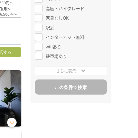
500円～
高級・ハイグレード
円/月～
6,500円～
家具なしOK
駅近
インターネット無料
wifiあり
話する
駐車場あり
さらに表示
お気
に入