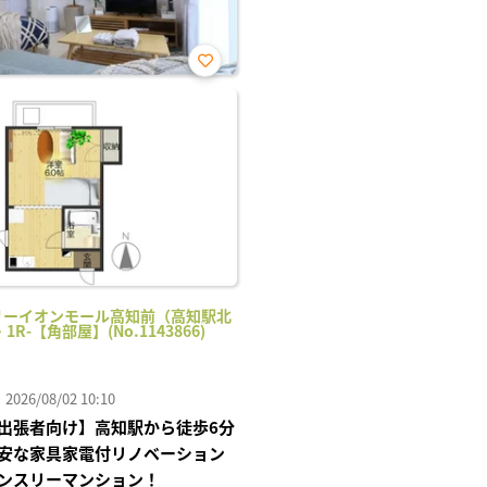
お気
に入
り登
録
リーイオンモール高知前（高知駅北
・1R-【角部屋】(No.1143866)
26/08/02 10:10
出張者向け】高知駅から徒歩6分
安な家具家電付リノベーション
ンスリーマンション！