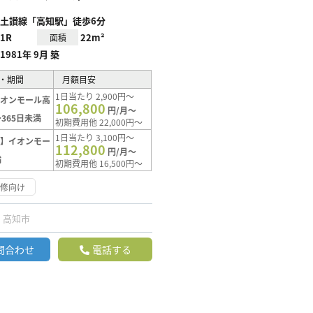
土讃線「高知駅」徒歩6分
1R
22m²
面積
1981年 9月 築
・期間
月額目安
1日当たり 2,900円～
イオンモール高
106,800
円/月～
365日未満
初期費用他 22,000円～
1日当たり 3,100円～
ト】イオンモー
112,800
円/月～
満
初期費用他 16,500円～
研修向け
高知市
問合わせ
電話する