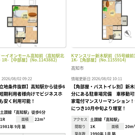
り登
録
リーイオンモール高知前（高知駅北
Kマンスリー新木駅前（55号線前）
・1R-【中部屋】(No.1143882)
1K-【角部屋】(No.1155914)
高知市
26/08/02 09:22
情報更新日 2026/08/02 10:11
立地条件抜群】高知駅から徒歩6
【角部屋・バストイレ別】新木
短期利用者様向けでビジネスホ
分にある駐車場完備 車移動可
も安く利用可能！
家電付マンスリーマンション！
につき10月中旬より増室！
土讃線「高知駅」徒歩6分
1R
22m²
土讃線「高知駅」
面積
アクセス
1981年 9月 築
1K
20m
間取り
面積
1990年 1月 築
築年数