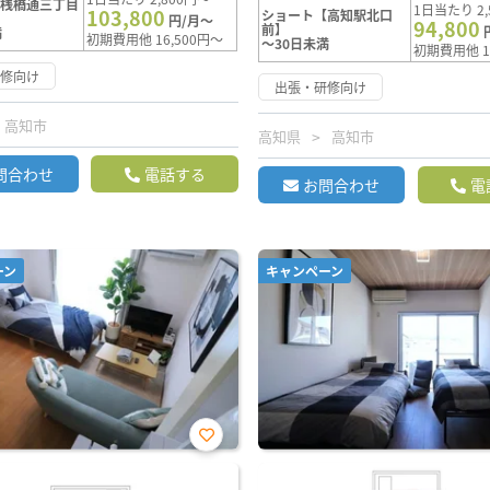
【桟橋通三丁目
1日当たり 2,
103,800
ショート【高知駅北口
円/月～
94,800
前】
満
初期費用他 16,500円～
～30日未満
初期費用他 1
研修向け
出張・研修向け
高知市
高知県
高知市
問合わせ
電話する
お問合わせ
電
ーン
キャンペーン
お気
に入