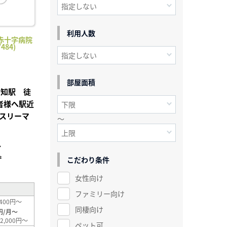
利用人数
赤十字病院
484)
部屋面積
高知駅 徒
者様へ駅近
スリーマ
～
分
²
こだわり条件
女性向け
ファミリー向け
400円～
同棲向け
円/月～
2,000円～
ペット可