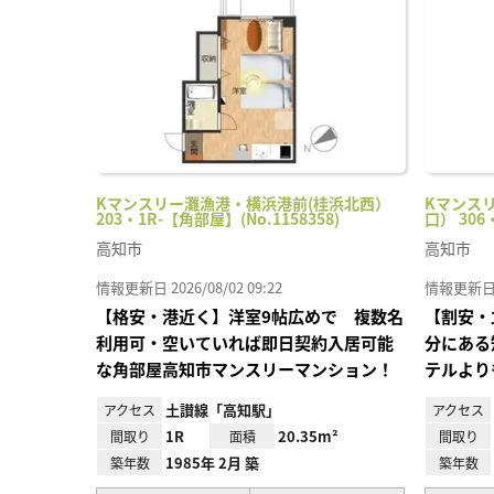
り登
録
Kマンスリー灘漁港・横浜港前(桂浜北西）
Kマンス
203・1R-【角部屋】(No.1158358)
口） 306
高知市
高知市
情報更新日 2026/08/02 09:22
情報更新日 20
【格安・港近く】洋室9帖広めで 複数名
【割安・
利用可・空いていれば即日契約入居可能
分にある
な角部屋高知市マンスリーマンション！
テルより
土讃線「高知駅」
アクセス
アクセス
1R
20.35m²
間取り
面積
間取り
1985年 2月 築
築年数
築年数