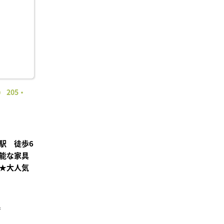
り登
録
 205・
駅 徒歩6
能な家具
★大人気
²