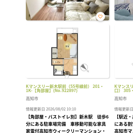
お気
に入
り登
録
Kマンスリー新木駅前（55号線前） 201・
Kマンス
1K-【角部屋】(No.922897)
口） 305
高知市
高知市
情報更新日 2026/08/02 10:10
情報更新日 20
【角部屋・バストイレ別】新木駅 徒歩6
【駅近・
分にある駐車場完備 車移動可能な家具
にある割
家電付高知市ウィークリーマンション・
高知市マ