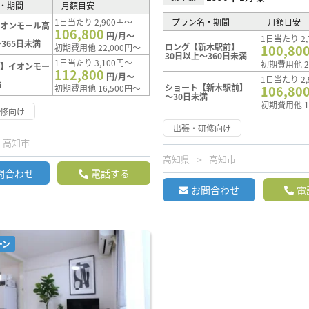
・期間
月額目安
1日当たり 2,900円～
プラン名・期間
月額目安
イオンモール高
106,800
円/月～
1日当たり 2,
365日未満
ロング【新木駅前】
初期費用他 22,000円～
100,80
30日以上～360日未満
1日当たり 3,100円～
初期費用他 2
ト】イオンモー
112,800
円/月～
1日当たり 2,
満
ショート【新木駅前】
初期費用他 16,500円～
106,80
～30日未満
初期費用他 1
研修向け
出張・研修向け
高知市
高知県
高知市
問合わせ
電話する
お問合わせ
電
ーン