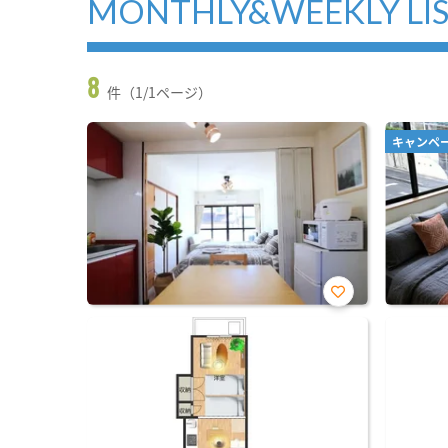
MONTHLY&WEEKLY LI
8
件（1/1ページ）
キャンペ
お気
に入
り登
録