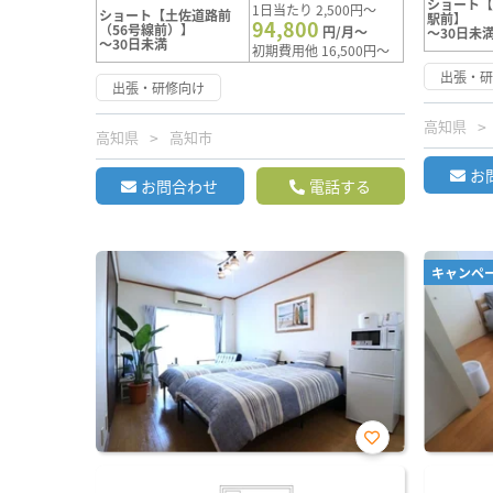
ショート
1日当たり 2,500円～
ショート【土佐道路前
駅前】
94,800
（56号線前）】
円/月～
～30日未
～30日未満
初期費用他 16,500円～
出張・
出張・研修向け
高知県
高知県
高知市
お
お問合わせ
電話する
キャンペ
お気
に入