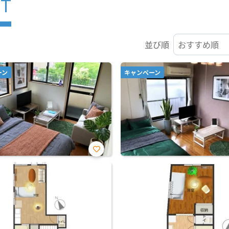
ST
並び順
ーン
キャンペーン
お気
に入
り登
録