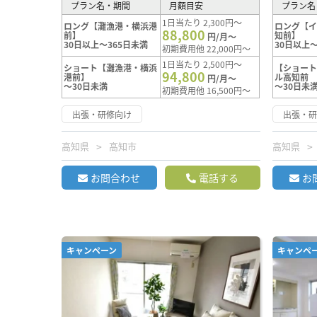
プラン名・期間
月額目安
プラン名
1日当たり 2,300円～
ロング【灘漁港・横浜港
ロング【
88,800
前】
知前】
円/月～
30日以上～365日未満
30日以上～
初期費用他 22,000円～
1日当たり 2,500円～
ショート【灘漁港・横浜
【ショー
94,800
港前】
ル高知前
円/月～
～30日未満
～30日未
初期費用他 16,500円～
出張・研修向け
出張・
高知県
高知市
高知県
お問合わせ
電話する
お
キャンペーン
キャンペ