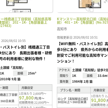
リー桟橋通三丁目駅前（高知県高等
Kマンスリー高知駅北口前（高知
盟前） 202・1K-【角部屋最上
前） 401・1K-【角部屋】(No.927
27483)
高知市
情報更新日 2026/08/02 10:51
26/08/02 10:55
【WIFI無料・バストイレ別】
・バストイレ別】桟橋通三丁目
歩3分にあり 県外からの利用
4分にあり 長期出張者様・研修
割安でご利用可能な高知市マン
月の利用者様に便利な物件！
ンション！
土讃線「高知駅」
土讃線「高知駅」徒歩3
アクセス
1K
25m²
面積
1K
33.6m
間取り
面積
2010年 9月 築
1984年 2月 築
築年数
・期間
月額目安
プラン名・期間
月額目安
1日当たり 2,600円～
桟橋通三丁目駅
1日当たり 2,
97,800
円/月～
ロング【高知駅北口前】
91,800
360日未満
30日以上～360日未満
初期費用他 22,000円～
初期費用他 2
1日当たり 2,800円～