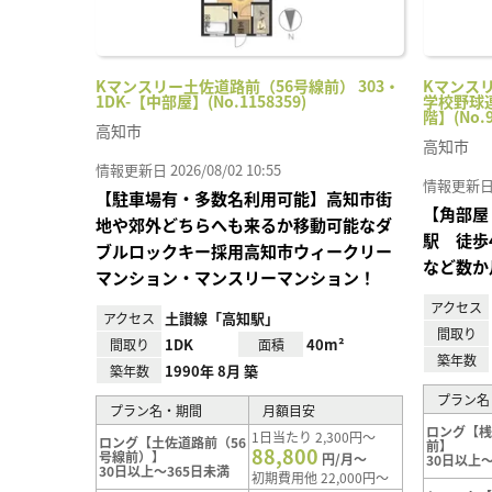
Kマンスリー土佐道路前（56号線前） 303・
Kマンス
1DK-【中部屋】(No.1158359)
学校野球連
階】(No.9
高知市
高知市
情報更新日 2026/08/02 10:55
情報更新日 20
【駐車場有・多数名利用可能】高知市街
【角部屋
地や郊外どちらへも来るか移動可能なダ
駅 徒歩
ブルロックキー採用高知市ウィークリー
など数か
マンション・マンスリーマンション！
アクセス
土讃線「高知駅」
アクセス
間取り
1DK
40m²
間取り
面積
築年数
1990年 8月 築
築年数
プラン名
プラン名・期間
月額目安
ロング【
1日当たり 2,300円～
ロング【土佐道路前（56
前】
88,800
号線前）】
円/月～
30日以上～
30日以上～365日未満
初期費用他 22,000円～