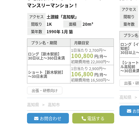
マンスリーマンション！
アクセス
土讃線「高知駅」
アクセス
間取り
1K
20m²
間取り
面積
築年数
1990年 1月 築
築年数
プラン名
プラン名・期間
月額目安
ロング【
知前】
1日当たり 2,700円～
30日以上～
ロング【新木駅前】
100,800
円/月～
30日以上～360日未満
初期費用他 22,000円～
【ショー
ル高知前
1日当たり 2,900円～
～30日未
ショート【新木駅前】
106,800
円/月～
～30日未満
初期費用他 16,500円～
出張・
出張・研修向け
高知県
高知県
高知市
お
お問合わせ
電話する