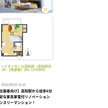
お気
に入
り登
録
リーイオンモール高知前（高知駅北
・1R-【角部屋】(No.1143866)
26/08/02 10:10
出張者向け】高知駅から徒歩6分
安な家具家電付リノベーション
ンスリーマンション！