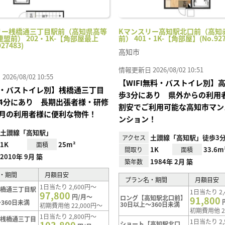
リー桟橋通三丁目駅前（高知県高等
Kマンスリー高知駅北口前（高知
盟前） 202・1K-【角部屋最上
前） 401・1K-【角部屋】(No.927
27483)
高知市
情報更新日 2026/08/02 10:51
26/08/02 10:55
【WIFI無料・バストイレ別】
・バストイレ別】桟橋通三丁目
歩3分にあり 県外からの利用
4分にあり 長期出張者様・研修
割安でご利用可能な高知市マン
月の利用者様に便利な物件！
ンション！
土讃線「高知駅」
土讃線「高知駅」徒歩3
アクセス
1K
25m²
面積
1K
33.6m
間取り
面積
2010年 9月 築
1984年 2月 築
築年数
・期間
月額目安
プラン名・期間
月額目安
1日当たり 2,600円～
桟橋通三丁目駅
1日当たり 2,
97,800
円/月～
ロング【高知駅北口前】
91,800
360日未満
30日以上～360日未満
初期費用他 22,000円～
初期費用他 2
1日当たり 2,800円～
【桟橋通三丁目
1日当たり 2,
ショート【高知駅北口