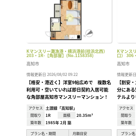
Kマンスリー灘漁港・横浜港前(桂浜北西）
Kマンス
203・1R-【角部屋】(No.1158358)
口） 306
高知市
高知市
情報更新日 2026/08/02 09:22
情報更新日 20
【格安・港近く】洋室9帖広めで 複数名
【割安・
利用可・空いていれば即日契約入居可能
分にある
な角部屋高知市マンスリーマンション！
テルより
土讃線「高知駅」
アクセス
アクセス
1R
20.35m²
間取り
面積
間取り
1985年 2月 築
築年数
築年数
プラン名・期間
月額目安
プラン名