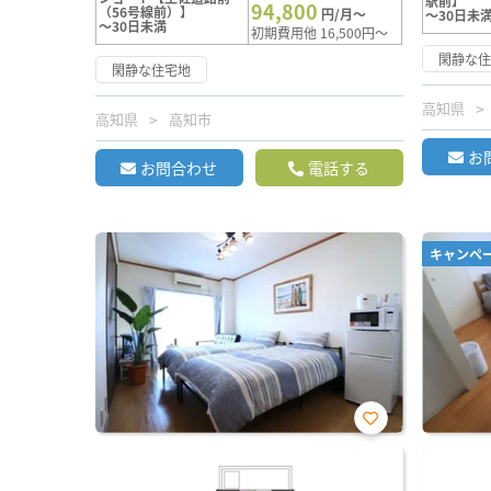
駅前】
94,800
（56号線前）】
円/月～
～30日未
～30日未満
初期費用他 16,500円～
閑静な
閑静な住宅地
高知県
高知県
高知市
お
お問合わせ
電話する
キャンペ
お気
に入
り登
録