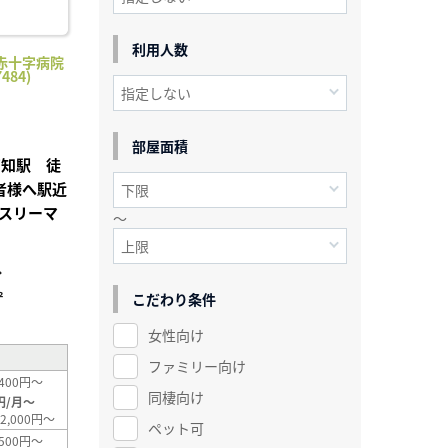
利用人数
赤十字病院
484)
部屋面積
高知駅 徒
者様へ駅近
スリーマ
～
分
²
こだわり条件
女性向け
ファミリー向け
400円～
同棲向け
円/月～
2,000円～
ペット可
500円～