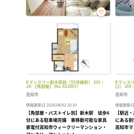
お気
に入
り登
録
Kマンスリー新木駅前（55号線前） 201・
Kマンス
1K-【角部屋】(No.922897)
口） 305
高知市
高知市
情報更新日 2026/08/02 10:10
情報更新日 20
【角部屋・バストイレ別】新木駅 徒歩6
【駅近・
分にある駐車場完備 車移動可能な家具
にある割
家電付高知市ウィークリーマンション・
高知市マ