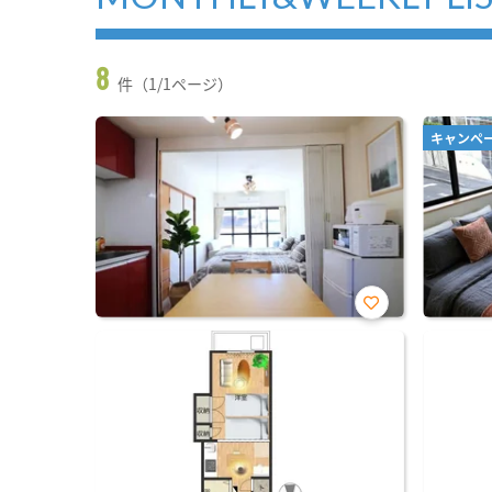
8
件（1/1ページ）
キャンペ
お気
に入
り登
録