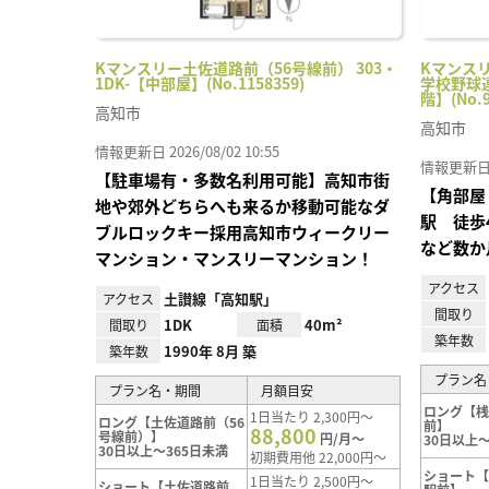
Kマンスリー土佐道路前（56号線前） 303・
Kマンス
1DK-【中部屋】(No.1158359)
学校野球連
階】(No.9
高知市
高知市
情報更新日 2026/08/02 10:55
情報更新日 20
【駐車場有・多数名利用可能】高知市街
【角部屋
地や郊外どちらへも来るか移動可能なダ
駅 徒歩
ブルロックキー採用高知市ウィークリー
など数か
マンション・マンスリーマンション！
アクセス
土讃線「高知駅」
アクセス
間取り
1DK
40m²
間取り
面積
築年数
1990年 8月 築
築年数
プラン名
プラン名・期間
月額目安
ロング【
1日当たり 2,300円～
ロング【土佐道路前（56
前】
88,800
号線前）】
円/月～
30日以上～
30日以上～365日未満
初期費用他 22,000円～
ショート
1日当たり 2,500円～
ショート【土佐道路前