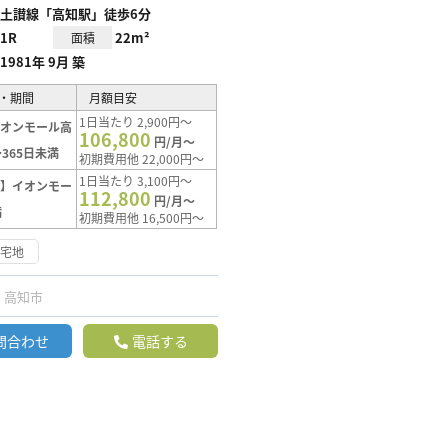
土讃線「高知駅」徒歩6分
1R
22m²
面積
1981年 9月 築
・期間
月額目安
1日当たり 2,900円～
イオンモール高
106,800
円/月～
365日未満
初期費用他 22,000円～
1日当たり 3,100円～
ト】イオンモー
112,800
円/月～
満
初期費用他 16,500円～
住宅地
高知市
問合わせ
電話する