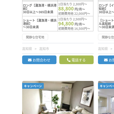
1日当たり 2,300円～
ロング【灘漁港・横浜港
ロング【
88,800
前】
知前】
円/月～
30日以上～365日未満
30日以上～
初期費用他 22,000円～
1日当たり 2,500円～
ショート【灘漁港・横浜
【ショー
94,800
港前】
ル高知前
円/月～
～30日未満
～30日未
初期費用他 16,500円～
閑静な住宅地
閑静な
高知県
高知市
高知県
お問合わせ
電話する
お
キャンペーン
キャンペ