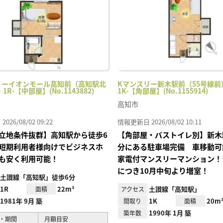
リーイオンモール高知前（高知駅北
Kマンスリー新木駅前（55号線前）
・1R-【中部屋】(No.1143882)
1K-【角部屋】(No.1155914)
高知市
26/08/02 09:22
情報更新日 2026/08/02 10:11
立地条件抜群】高知駅から徒歩6
【角部屋・バストイレ別】新木
短期利用者様向けでビジネスホ
分にある駐車場完備 車移動可
も安く利用可能！
家電付マンスリーマンション！
につき10月中旬より増室！
土讃線「高知駅」徒歩6分
1R
22m²
土讃線「高知駅」
面積
アクセス
1981年 9月 築
1K
20m
間取り
面積
1990年 1月 築
築年数
・期間
月額目安