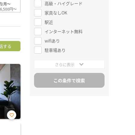
高級・ハイグレード
円/月～
6,500円～
家具なしOK
駅近
インターネット無料
wifiあり
話する
駐車場あり
さらに表示
お気
に入
り登
録