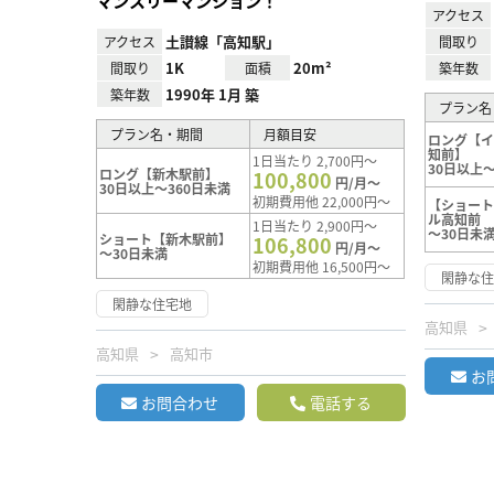
マンスリーマンション！
アクセス
土讃線「高知駅」
アクセス
間取り
1K
20m²
間取り
面積
築年数
1990年 1月 築
築年数
プラン名
プラン名・期間
月額目安
ロング【
知前】
1日当たり 2,700円～
30日以上～
ロング【新木駅前】
100,800
円/月～
30日以上～360日未満
初期費用他 22,000円～
【ショー
ル高知前
1日当たり 2,900円～
～30日未
ショート【新木駅前】
106,800
円/月～
～30日未満
初期費用他 16,500円～
閑静な
閑静な住宅地
高知県
高知県
高知市
お
お問合わせ
電話する