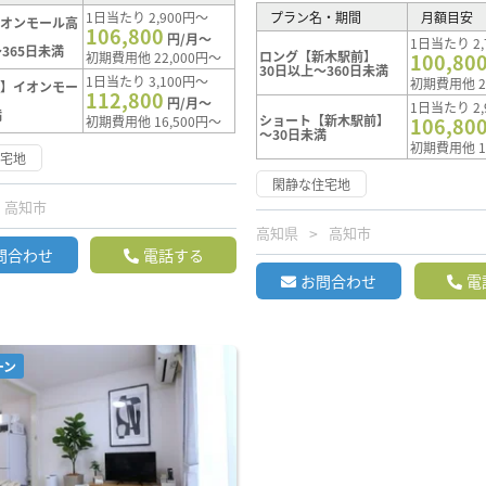
1日当たり 2,900円～
プラン名・期間
月額目安
イオンモール高
106,800
円/月～
1日当たり 2,
365日未満
ロング【新木駅前】
初期費用他 22,000円～
100,80
30日以上～360日未満
1日当たり 3,100円～
初期費用他 2
ト】イオンモー
112,800
円/月～
1日当たり 2,
満
ショート【新木駅前】
初期費用他 16,500円～
106,80
～30日未満
初期費用他 1
住宅地
閑静な住宅地
高知市
高知県
高知市
問合わせ
電話する
お問合わせ
電
ーン