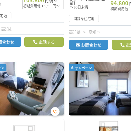
103,800
円/月～
94,800
前】
満
初期費用他 16,500円～
～30日未満
初期費用他 1
住宅地
閑静な住宅地
高知市
高知県
高知市
問合わせ
電話する
お問合わせ
電
ーン
キャンペーン
お気
に入
り登
録