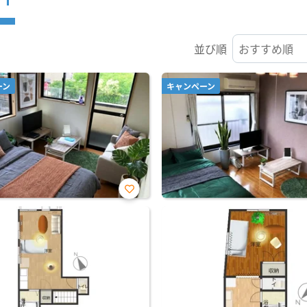
並び順
ーン
キャンペーン
お気
に入
り登
録