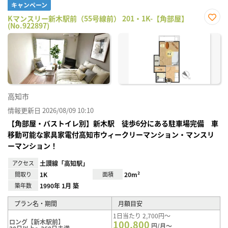
キャンペーン
Kマンスリー新木駅前（55号線前） 201・1K-【角部屋】
(No.922897)
お気
に入
り登
録
高知市
情報更新日 2026/08/09 10:10
【角部屋・バストイレ別】新木駅 徒歩6分にある駐車場完備 車
移動可能な家具家電付高知市ウィークリーマンション・マンスリ
ーマンション！
アクセス
土讃線「高知駅」
間取り
1K
面積
20m²
築年数
1990年 1月 築
プラン名・期間
月額目安
1日当たり 2,700円～
ロング【新木駅前】
100,800
円/月～