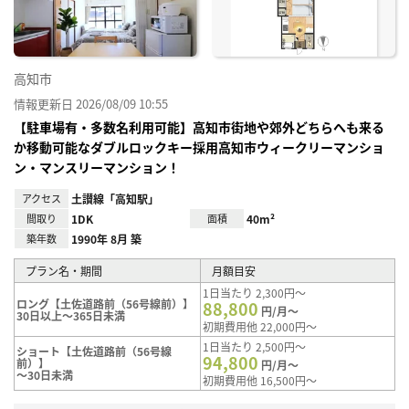
高知市
情報更新日 2026/08/09 10:55
【駐車場有・多数名利用可能】高知市街地や郊外どちらへも来る
か移動可能なダブルロックキー採用高知市ウィークリーマンショ
ン・マンスリーマンション！
アクセス
土讃線「高知駅」
間取り
1DK
面積
40m²
築年数
1990年 8月 築
プラン名・期間
月額目安
1日当たり 2,300円～
ロング【土佐道路前（56号線前）】
88,800
円/月～
30日以上～365日未満
初期費用他 22,000円～
1日当たり 2,500円～
ショート【土佐道路前（56号線
94,800
前）】
円/月～
～30日未満
初期費用他 16,500円～