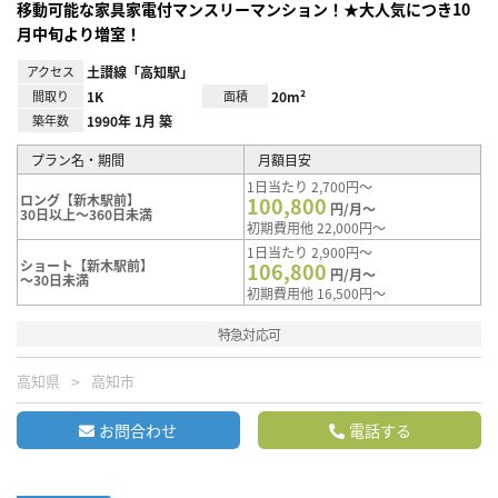
移動可能な家具家電付マンスリーマンション！★大人気につき10
月中旬より増室！
アクセス
土讃線「高知駅」
間取り
1K
面積
20m²
築年数
1990年 1月 築
プラン名・期間
月額目安
1日当たり 2,700円～
ロング【新木駅前】
100,800
円/月～
30日以上～360日未満
初期費用他 22,000円～
1日当たり 2,900円～
ショート【新木駅前】
106,800
円/月～
～30日未満
初期費用他 16,500円～
特急対応可
高知県
高知市
お問合わせ
電話する