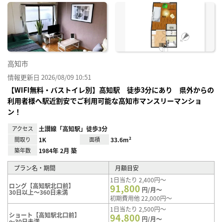
に入
り登
録
高知市
情報更新日 2026/08/09 10:51
【WIFI無料・バストイレ別】高知駅 徒歩3分にあり 県外からの
利用者様へ駅近割安でご利用可能な高知市マンスリーマンショ
ン！
アクセス
土讃線「高知駅」徒歩3分
間取り
1K
面積
33.6m²
築年数
1984年 2月 築
プラン名・期間
月額目安
1日当たり 2,400円～
ロング【高知駅北口前】
91,800
円/月～
30日以上～360日未満
初期費用他 22,000円～
1日当たり 2,500円～
ショート【高知駅北口前】
94,800
円/月～
～30日未満