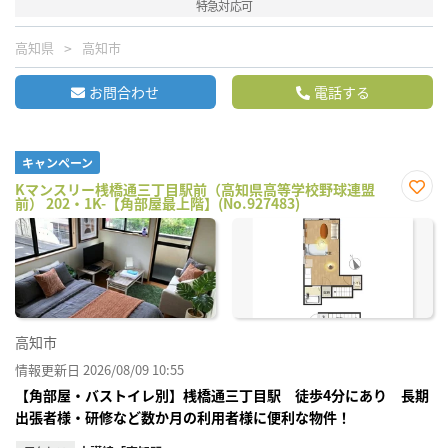
特急対応可
高知県
高知市
お問合わせ
電話する
キャンペーン
Kマンスリー桟橋通三丁目駅前（高知県高等学校野球連盟
前） 202・1K-【角部屋最上階】(No.927483)
お気
に入
り登
録
高知市
情報更新日 2026/08/09 10:55
【角部屋・バストイレ別】桟橋通三丁目駅 徒歩4分にあり 長期
出張者様・研修など数か月の利用者様に便利な物件！