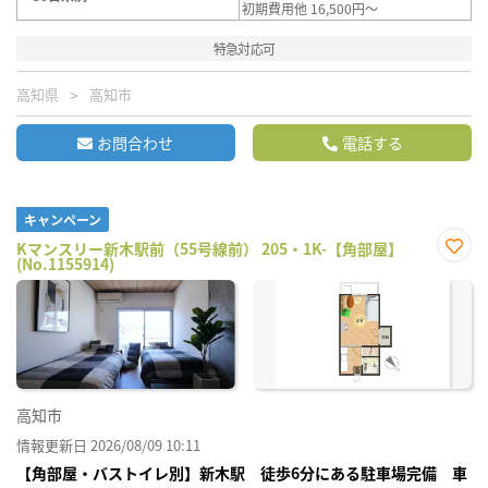
初期費用他 16,500円～
特急対応可
高知県
高知市
お問合わせ
電話する
キャンペーン
Kマンスリー新木駅前（55号線前） 205・1K-【角部屋】
(No.1155914)
お気
に入
り登
録
高知市
情報更新日 2026/08/09 10:11
【角部屋・バストイレ別】新木駅 徒歩6分にある駐車場完備 車