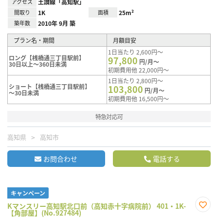
アクセス
土讃線「高知駅」
間取り
1K
面積
25m²
築年数
2010年 9月 築
プラン名・期間
月額目安
1日当たり 2,600円～
ロング【桟橋通三丁目駅前】
97,800
円/月～
30日以上～360日未満
初期費用他 22,000円～
1日当たり 2,800円～
ショート【桟橋通三丁目駅前】
103,800
円/月～
～30日未満
初期費用他 16,500円～
特急対応可
高知県
高知市
お問合わせ
電話する
キャンペーン
Kマンスリー高知駅北口前（高知赤十字病院前） 401・1K-
【角部屋】(No.927484)
お気