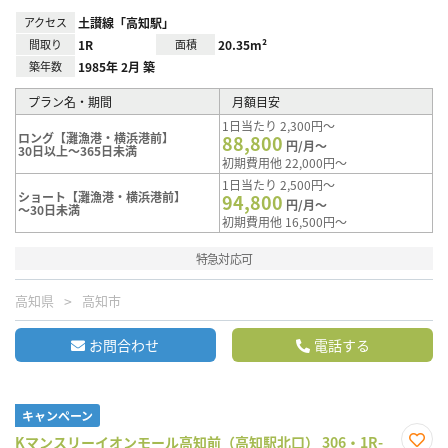
アクセス
土讃線「高知駅」
間取り
1R
面積
20.35m²
築年数
1985年 2月 築
プラン名・期間
月額目安
1日当たり 2,300円～
ロング【灘漁港・横浜港前】
88,800
円/月～
30日以上～365日未満
初期費用他 22,000円～
1日当たり 2,500円～
ショート【灘漁港・横浜港前】
94,800
円/月～
～30日未満
初期費用他 16,500円～
特急対応可
高知県
高知市
お問合わせ
電話する
キャンペーン
Kマンスリーイオンモール高知前（高知駅北口） 306・1R-