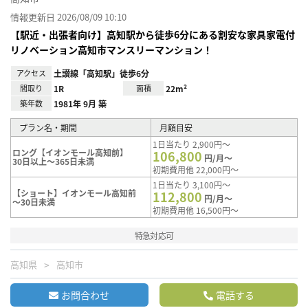
情報更新日 2026/08/09 10:10
【駅近・出張者向け】高知駅から徒歩6分にある割安な家具家電付
リノベーション高知市マンスリーマンション！
アクセス
土讃線「高知駅」徒歩6分
間取り
1R
面積
22m²
築年数
1981年 9月 築
プラン名・期間
月額目安
1日当たり 2,900円～
ロング【イオンモール高知前】
106,800
円/月～
30日以上～365日未満
初期費用他 22,000円～
1日当たり 3,100円～
【ショート】イオンモール高知前
112,800
円/月～
～30日未満
初期費用他 16,500円～
特急対応可
高知県
高知市
お問合わせ
電話する