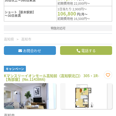
30日以上～360日未満
初期費用他 22,000円～
1日当たり 2,900円～
ショート【新木駅前】
106,800
円/月～
～30日未満
初期費用他 16,500円～
特急対応可
高知県
高知市
お問合わせ
電話する
キャンペーン
Kマンスリーイオンモール高知前（高知駅北口） 305・1R-
【角部屋】(No.1143866)
お気
に入
り登
録
高知市