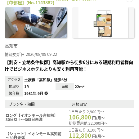
【中部屋】(No.1143882)
お気
に入
り登
録
高知市
情報更新日 2026/08/09 09:22
【割安・立地条件抜群】高知駅から徒歩6分にある短期利用者様向
けでビジネスホテルよりも安く利用可能！
アクセス
土讃線「高知駅」徒歩6分
間取り
1R
面積
22m²
築年数
1981年 9月 築
プラン名・期間
月額目安
1日当たり 2,900円～
ロング【イオンモール高知前】
106,800
円/月～
30日以上～365日未満
初期費用他 22,000円～
1日当たり 3,100円～
【ショート】イオンモール高知前
112,800
円/月～
～30日未満