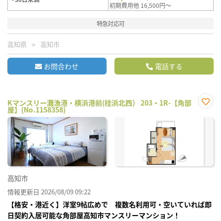
初期費用他 16,500円～
特急対応可
高知県
高知市
お問合わせ
電話する
Kマンスリー灘漁港・横浜港前(桂浜北西） 203・1R-【角部
屋】(No.1158358)
お気
に入
り登
録
高知市
情報更新日 2026/08/09 09:22
【格安・港近く】洋室9帖広めで 複数名利用可・空いていれば即
日契約入居可能な角部屋高知市マンスリーマンション！