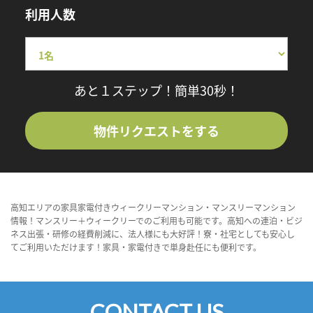
利用人数
あと１ステップ！簡単30秒！
物件リクエストをする
高知エリアの家具家電付きウィークリーマンション・マンスリーマンション
情報！マンスリー＋ウィークリーでのご利用も可能です。高知への連泊・ビジ
ネス出張・研修の経費削減に、法人様にも大好評！寮・社宅としても安心し
てご利用いただけます！家具・家電付きで単身赴任にも便利です。
CONTACT US