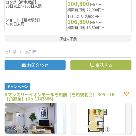
ロング【新木駅前】
100,800
円/月～
30日以上～360日未満
初期費用他 22,000円～
1日当たり 2,900円～
ショート【新木駅前】
106,800
円/月～
～30日未満
初期費用他 16,500円～
保証人不要
高知県
高知市
お問合わせ
電話する
キャンペーン
Kマンスリーイオンモール高知前（高知駅北口） 305・1R-
【角部屋】(No.1143866)
お気
に入
り登
録