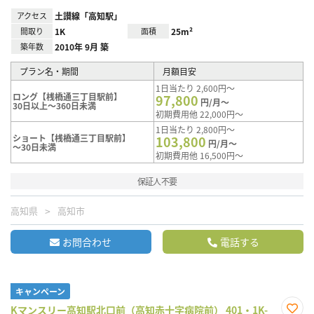
アクセス
土讃線「高知駅」
間取り
1K
面積
25m²
築年数
2010年 9月 築
プラン名・期間
月額目安
1日当たり 2,600円～
ロング【桟橋通三丁目駅前】
97,800
円/月～
30日以上～360日未満
初期費用他 22,000円～
1日当たり 2,800円～
ショート【桟橋通三丁目駅前】
103,800
円/月～
～30日未満
初期費用他 16,500円～
保証人不要
高知県
高知市
お問合わせ
電話する
キャンペーン
Kマンスリー高知駅北口前（高知赤十字病院前） 401・1K-