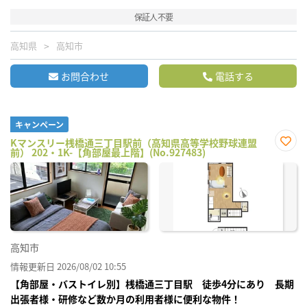
保証人不要
高知県
高知市
お問合わせ
電話する
キャンペーン
Kマンスリー桟橋通三丁目駅前（高知県高等学校野球連盟
前） 202・1K-【角部屋最上階】(No.927483)
お気
に入
り登
録
高知市
情報更新日 2026/08/02 10:55
【角部屋・バストイレ別】桟橋通三丁目駅 徒歩4分にあり 長期
出張者様・研修など数か月の利用者様に便利な物件！