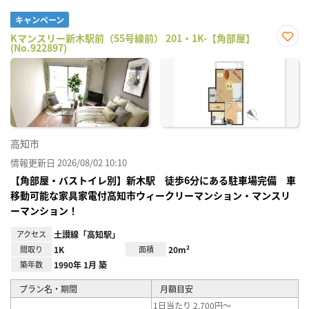
キャンペーン
Kマンスリー新木駅前（55号線前） 201・1K-【角部屋】
(No.922897)
お気
に入
り登
録
高知市
情報更新日 2026/08/02 10:10
【角部屋・バストイレ別】新木駅 徒歩6分にある駐車場完備 車
移動可能な家具家電付高知市ウィークリーマンション・マンスリ
ーマンション！
アクセス
土讃線「高知駅」
間取り
1K
面積
20m²
築年数
1990年 1月 築
プラン名・期間
月額目安
1日当たり 2,700円～