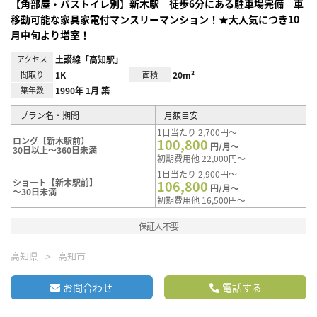
【角部屋・バストイレ別】新木駅 徒歩6分にある駐車場完備 車
移動可能な家具家電付マンスリーマンション！★大人気につき10
月中旬より増室！
アクセス
土讃線「高知駅」
間取り
1K
面積
20m²
築年数
1990年 1月 築
プラン名・期間
月額目安
1日当たり 2,700円～
ロング【新木駅前】
100,800
円/月～
30日以上～360日未満
初期費用他 22,000円～
1日当たり 2,900円～
ショート【新木駅前】
106,800
円/月～
～30日未満
初期費用他 16,500円～
保証人不要
高知県
高知市
お問合わせ
電話する