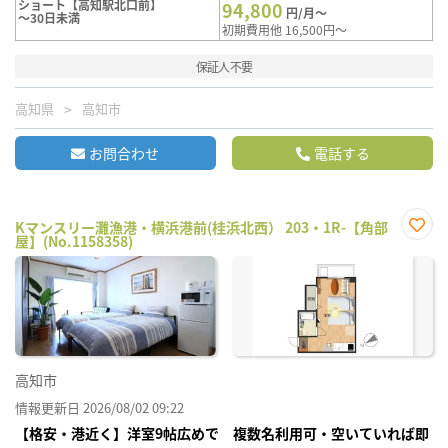
ショート【高知駅北口前】
94,800
円/月～
～30日未満
初期費用他 16,500円～
保証人不要
高知県
高知市
お問合わせ
電話する
Kマンスリー灘漁港・横浜港前(桂浜北西） 203・1R-【角部
屋】(No.1158358)
お気
に入
り登
録
高知市
情報更新日 2026/08/02 09:22
【格安・港近く】洋室9帖広めで 複数名利用可・空いていれば即