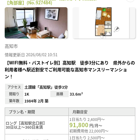
【角部屋】(No.927484)
お気
に入
り登
録
高知市
情報更新日 2026/08/02 10:51
【WIFI無料・バストイレ別】高知駅 徒歩3分にあり 県外からの
利用者様へ駅近割安でご利用可能な高知市マンスリーマンショ
ン！
アクセス
土讃線「高知駅」徒歩3分
間取り
1K
面積
33.6m²
築年数
1984年 2月 築
プラン名・期間
月額目安
1日当たり 2,400円～
ロング【高知駅北口前】
91,800
円/月～
30日以上～360日未満
初期費用他 22,000円～
1日当たり 2,500円～