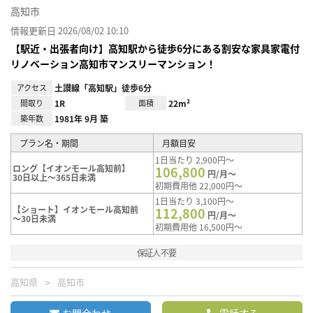
高知市
情報更新日 2026/08/02 10:10
【駅近・出張者向け】高知駅から徒歩6分にある割安な家具家電付
リノベーション高知市マンスリーマンション！
アクセス
土讃線「高知駅」徒歩6分
間取り
1R
面積
22m²
築年数
1981年 9月 築
プラン名・期間
月額目安
1日当たり 2,900円～
ロング【イオンモール高知前】
106,800
円/月～
30日以上～365日未満
初期費用他 22,000円～
1日当たり 3,100円～
【ショート】イオンモール高知前
112,800
円/月～
～30日未満
初期費用他 16,500円～
保証人不要
高知県
高知市