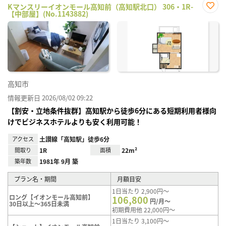
Kマンスリーイオンモール高知前（高知駅北口） 306・1R-
【中部屋】(No.1143882)
お気
に入
り登
録
高知市
情報更新日 2026/08/02 09:22
【割安・立地条件抜群】高知駅から徒歩6分にある短期利用者様向
けでビジネスホテルよりも安く利用可能！
アクセス
土讃線「高知駅」徒歩6分
間取り
1R
面積
22m²
築年数
1981年 9月 築
プラン名・期間
月額目安
1日当たり 2,900円～
ロング【イオンモール高知前】
106,800
円/月～
30日以上～365日未満
初期費用他 22,000円～
1日当たり 3,100円～