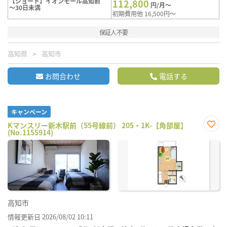
【ショート】イオンモール高知前
112,800
円/月～
～30日未満
初期費用他 16,500円～
保証人不要
高知県
高知市
お問合わせ
電話する
キャンペーン
Kマンスリー新木駅前（55号線前） 205・1K-【角部屋】
(No.1155914)
お気
に入
り登
録
高知市
情報更新日 2026/08/02 10:11