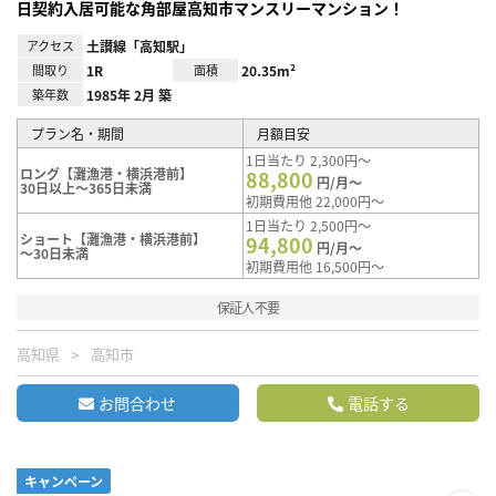
日契約入居可能な角部屋高知市マンスリーマンション！
アクセス
土讃線「高知駅」
間取り
1R
面積
20.35m²
築年数
1985年 2月 築
プラン名・期間
月額目安
1日当たり 2,300円～
ロング【灘漁港・横浜港前】
88,800
円/月～
30日以上～365日未満
初期費用他 22,000円～
1日当たり 2,500円～
ショート【灘漁港・横浜港前】
94,800
円/月～
～30日未満
初期費用他 16,500円～
保証人不要
高知県
高知市
お問合わせ
電話する
キャンペーン