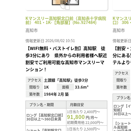
Kマンスリー高知駅北口前（高知赤十字病院
Kマンス
前） 401・1K-【角部屋】(No.927484)
口） 306
高知市
高知市
情報更新日 2026/08/02 10:51
情報更新日 20
【WIFI無料・バストイレ別】高知駅 徒
【割安・
歩3分にあり 県外からの利用者様へ駅近
分にある
割安でご利用可能な高知市マンスリーマ
テルより
ンション！
アクセス
土讃線「高知駅」徒歩3分
アクセス
間取り
1K
33.6m²
間取り
面積
築年数
1984年 2月 築
築年数
プラン名
プラン名・期間
月額目安
ロング【
知前】
1日当たり 2,400円～
30日以上～
ロング【高知駅北口前】
91,800
円/月～
30日以上～360日未満
初期費用他 22,000円～
【ショー
ル高知前
1日当たり 2,500円～
ショート【高知駅北口
～30日未