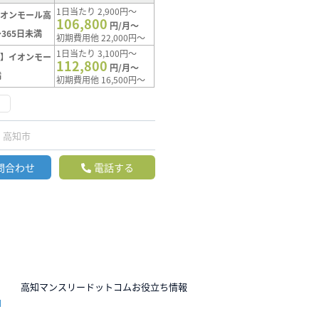
1日当たり 2,900円～
イオンモール高
106,800
円/月～
365日未満
初期費用他 22,000円～
1日当たり 3,100円～
ト】イオンモー
112,800
円/月～
満
初期費用他 16,500円～
く
高知市
問合わせ
電話する
N
高知マンスリードットコムお役立ち情報