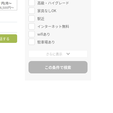
0
高級・ハイグレード
円/月～
6,500円～
家具なしOK
駅近
インターネット無料
wifiあり
話する
駐車場あり
さらに表示