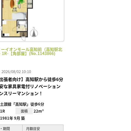
リーイオンモール高知前（高知駅北
・1R-【角部屋】(No.1143866)
26/08/02 10:10
出張者向け】高知駅から徒歩6分
安な家具家電付リノベーション
ンスリーマンション！
土讃線「高知駅」徒歩6分
1R
22m²
面積
1981年 9月 築
・期間
月額目安