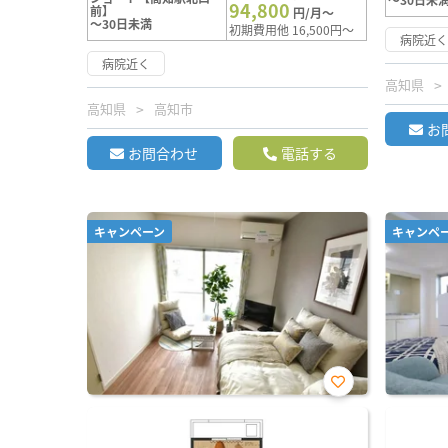
94,800
前】
円/月～
～30日未満
初期費用他 16,500円～
病院近
病院近く
高知県
高知県
高知市
お
お問合わせ
電話する
キャンペーン
キャンペ
お気
に入
り登
録