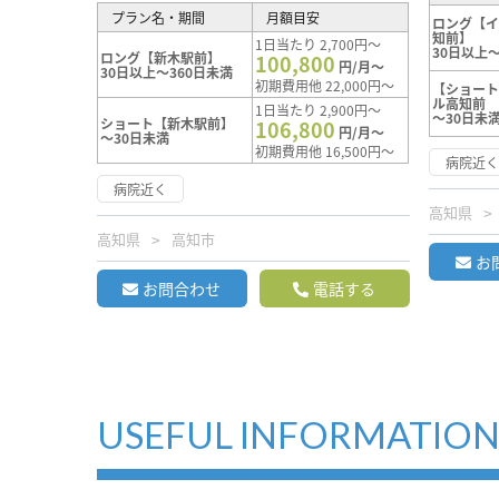
プラン名・期間
月額目安
ロング【
知前】
1日当たり 2,700円～
30日以上～
ロング【新木駅前】
100,800
円/月～
30日以上～360日未満
初期費用他 22,000円～
【ショー
ル高知前
1日当たり 2,900円～
～30日未
ショート【新木駅前】
106,800
円/月～
～30日未満
初期費用他 16,500円～
病院近
病院近く
高知県
高知県
高知市
お
お問合わせ
電話する
USEFUL INFORMATIO