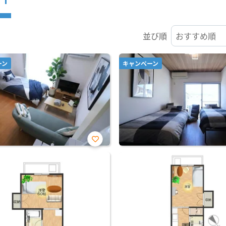
並び順
ーン
キャンペーン
お気
に入
り登
録