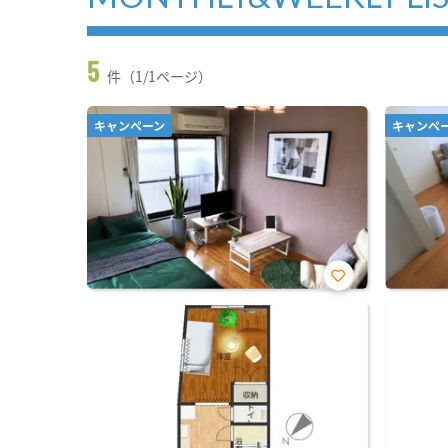
5
件（1/1ページ）
キャンペーン
キャンペ
お気
に入
り登
録