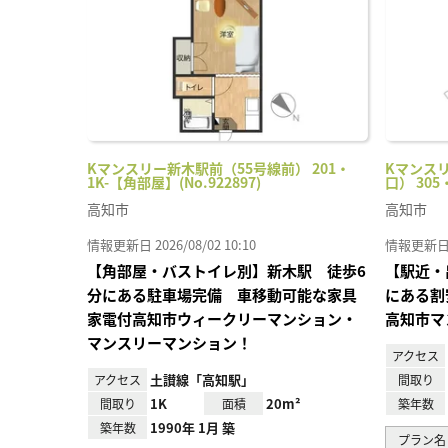
Kマンスリー新木駅前（55号線前） 201・
Kマンス
1K-【角部屋】(No.922897)
口） 305
高知市
高知市
情報更新日 2026/08/02 10:10
情報更新日 20
【角部屋・バストイレ別】新木駅 徒歩6
【駅近・
分にある駐車場完備 車移動可能な家具
にある割
家電付高知市ウィークリーマンション・
高知市マ
マンスリーマンション！
アクセス
土讃線「高知駅」
アクセス
間取り
1K
20m²
間取り
面積
築年数
1990年 1月 築
築年数
プラン名