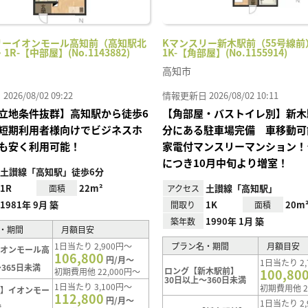
リーイオンモール高知前（高知駅北
Kマンスリー新木駅前（55号線前）
・1R-【中部屋】(No.1143882)
1K-【角部屋】(No.1155914)
高知市
26/08/02 09:22
情報更新日 2026/08/02 10:11
立地条件抜群】高知駅から徒歩6
【角部屋・バストイレ別】新木
短期利用者様向けでビジネスホ
分にある駐車場完備 車移動可
も安く利用可能！
家電付マンスリーマンション！
につき10月中旬より増室！
土讃線「高知駅」徒歩6分
1R
22m²
土讃線「高知駅」
面積
アクセス
1981年 9月 築
1K
20m
間取り
面積
1990年 1月 築
築年数
・期間
月額目安
1日当たり 2,900円～
プラン名・期間
月額目安
イオンモール高
106,800
円/月～
1日当たり 2,
365日未満
ロング【新木駅前】
初期費用他 22,000円～
100,80
30日以上～360日未満
1日当たり 3,100円～
初期費用他 2
ト】イオンモー
112,800
円/月～
1日当たり 2,
満