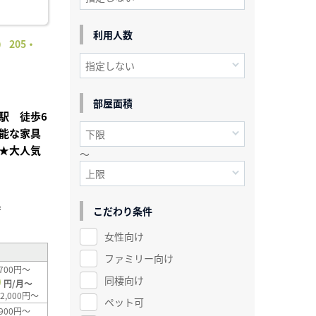
利用人数
 205・
部屋面積
駅 徒歩6
能な家具
★大人気
～
²
こだわり条件
女性向け
ファミリー向け
700円～
0
同棲向け
円/月～
2,000円～
ペット可
900円～