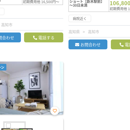
ショート【新木駅前】
初期費用他 16,500円～
106,80
～30日未満
初期費用他 1
く
病院近く
高知市
高知県
高知市
問合わせ
電話する
お問合わせ
電
ーン
お気
に入
り登
録