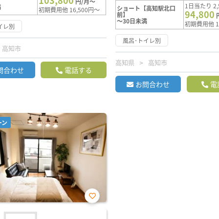
103,800
円/月～
1日当たり 2,
満
ショート【高知駅北口
初期費用他 16,500円～
94,800
前】
～30日未満
初期費用他 1
イレ別
風呂･トイレ別
高知市
高知県
高知市
問合わせ
電話する
お問合わせ
電
ーン
お気
に入