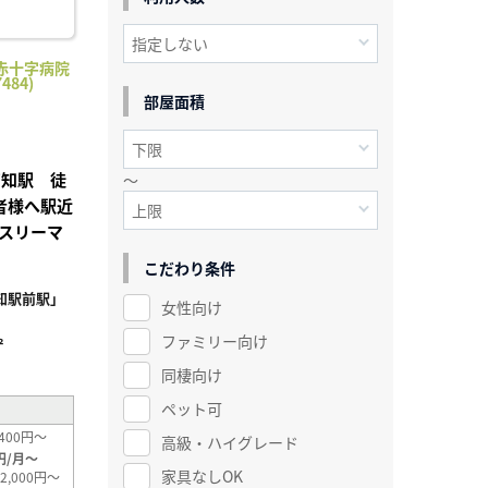
赤十字病院
484)
部屋面積
高知駅 徒
～
者様へ駅近
スリーマ
こだわり条件
知駅前駅」
女性向け
ファミリー向け
²
同棲向け
ペット可
400円～
高級・ハイグレード
円/月～
家具なしOK
2,000円～