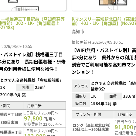
リー桟橋通三丁目駅前（高知県高等
Kマンスリー高知駅北口前（高知
盟前） 202・1K-【角部屋最上
前） 401・1K-【角部屋】(No.927
27483)
高知市
情報更新日 2026/08/09 10:51
26/08/09 10:55
【WIFI無料・バストイレ別】
・バストイレ別】桟橋通三丁目
歩3分にあり 県外からの利用
4分にあり 長期出張者様・研修
割安でご利用可能な高知市マン
月の利用者様に便利な物件！
ンション！
とさでん交通桟橋線「高知駅前駅」
とさでん交通桟橋線「高
アクセス
1K
25m²
面積
徒歩3分
2010年 9月 築
1K
33.6m
間取り
面積
1984年 2月 築
築年数
・期間
月額目安
1日当たり 2,600円～
桟橋通三丁目駅
プラン名・期間
月額目安
97,800
円/月～
1日当たり 2,
360日未満
初期費用他 22,000円～
ロング【高知駅北口前】
91,800
30日以上～360日未満
1日当たり 2,800円～
【桟橋通三丁目
初期費用他 2