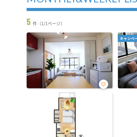
5
件（1/1ページ）
キャンペ
お気
に入
り登
録