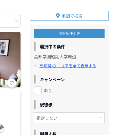
地図で検索
選択条件変更
選択中の条件
高知学園短期大学周辺
高知県 の エリアを全て表示する
キャンペーン
あり
お気
に入
り登
録
駅徒歩
利用人数