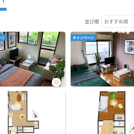
並び順
ーン
キャンペーン
お気
に入
り登
録