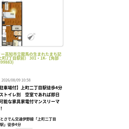
り登
録
リー高知市立龍馬の生まれたまち記
町2丁目駅前） 301・1K-【角部
99883)
26/08/09 10:58
駐車場付】上町二丁目駅徒歩4分
ストイレ別 空室であれば即日
可能な家具家電付マンスリーマ
！
とさでん交通伊野線「上町二丁目
駅」徒歩4分