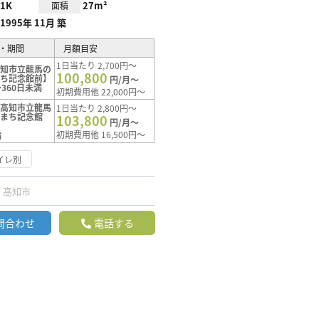
1K
27m²
面積
1995年 11月 築
・期間
月額目安
1日当たり 2,700円～
高知市立龍馬の
100,800
まち記念館前】
円/月～
360日未満
初期費用他 22,000円～
【高知市立龍馬
1日当たり 2,800円～
たまち記念館
103,800
円/月～
初期費用他 16,500円～
満
イレ別
高知市
問合わせ
電話する
N