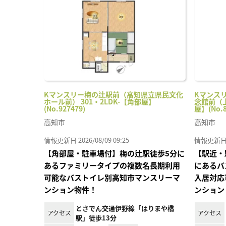
り登
録
Kマンスリー梅の辻駅前（高知県立県民文化
Kマンス
ホール前） 301・2LDK-【角部屋】
念館前（上
(No.927479)
屋】(No.8
高知市
高知市
情報更新日 2026/08/09 09:25
情報更新日 20
【角部屋・駐車場付】梅の辻駅徒歩5分に
【駅近・
あるファミリータイプの複数名長期利用
にあるバ
可能なバストイレ別高知市マンスリーマ
入居対応
ンション物件！
ンション
とさでん交通伊野線「はりまや橋
アクセス
アクセス
駅」徒歩13分