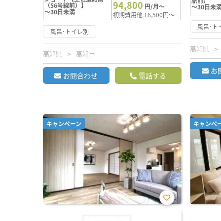
駅前】
94,800
（56号線前）】
円/月～
～30日未
～30日未満
初期費用他 16,500円～
風呂･ト
風呂･トイレ別
高知県
高知県
高知市
お
お問合わせ
電話する
キャンペーン
キャンペ
お気
に入