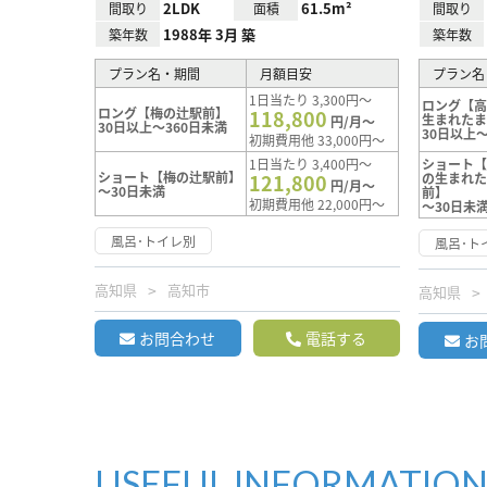
2LDK
61.5m²
間取り
面積
間取り
1988年 3月 築
築年数
築年数
プラン名・期間
月額目安
プラン名
1日当たり 3,300円～
ロング【
ロング【梅の辻駅前】
118,800
生まれた
円/月～
30日以上～360日未満
30日以上～
初期費用他 33,000円～
1日当たり 3,400円～
ショート
ショート【梅の辻駅前】
121,800
の生まれ
円/月～
～30日未満
前】
初期費用他 22,000円～
～30日未
風呂･トイレ別
風呂･ト
高知県
高知市
高知県
お問合わせ
電話する
お
USEFUL INFORMATIO