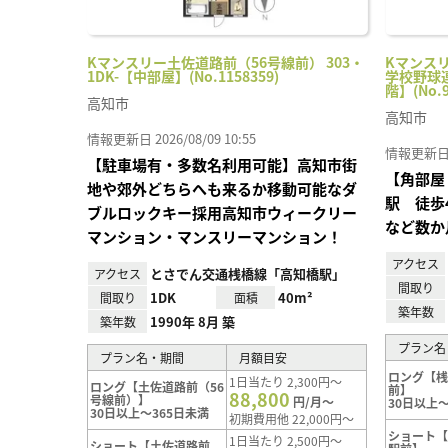
Kマンスリー土佐道路前（56号線前） 303・
Kマンス
1DK-【中部屋】(No.1158359)
学校野球連
階】(No.9
高知市
高知市
情報更新日 2026/08/09 10:55
情報更新日 20
【駐車場有・多数名利用可能】高知市街
【角部屋
地や郊外どちらへも来るか移動可能なダ
駅 徒歩
ブルロックキー採用高知市ウィークリー
など数か
マンション・マンスリーマンション！
アクセス
とさでん交通桟橋線「高知橋駅」
アクセス
間取り
1DK
40m²
間取り
面積
築年数
1990年 8月 築
築年数
プラン名
プラン名・期間
月額目安
ロング【
1日当たり 2,300円～
ロング【土佐道路前（56
前】
88,800
号線前）】
円/月～
30日以上～
30日以上～365日未満
初期費用他 22,000円～
ショート
1日当たり 2,500円～
ショート【土佐道路前