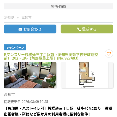
家具付賃貸
高知県
高知市
お問合わせ
電話する
キャンペーン
Kマンスリー桟橋通三丁目駅前（高知県高等学校野球連盟
前） 202・1K-【角部屋最上階】(No.927483)
お気
に入
り登
録
高知市
情報更新日 2026/08/09 10:55
【角部屋・バストイレ別】桟橋通三丁目駅 徒歩4分にあり 長期
出張者様・研修など数か月の利用者様に便利な物件！