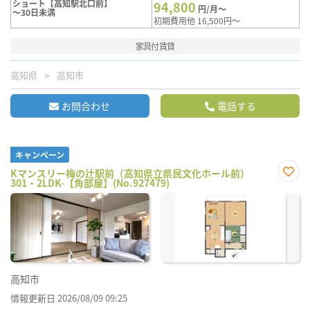
ショート【高知駅北口前】
94,800
円/月～
～30日未満
初期費用他 16,500円～
家具付賃貸
高知県
高知市
お問合わせ
電話する
キャンペーン
Kマンスリー梅の辻駅前（高知県立県民文化ホール前）
301・2LDK-【角部屋】(No.927479)
お気
に入
り登
録
高知市
情報更新日 2026/08/09 09:25