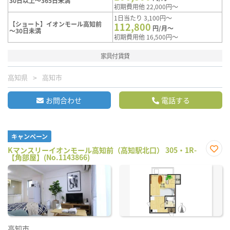
30日以上～365日未満
初期費用他 22,000円～
1日当たり 3,100円～
【ショート】イオンモール高知前
112,800
円/月～
～30日未満
初期費用他 16,500円～
家具付賃貸
高知県
高知市
お問合わせ
電話する
キャンペーン
Kマンスリーイオンモール高知前（高知駅北口） 305・1R-
【角部屋】(No.1143866)
お気
に入
り登
録
高知市