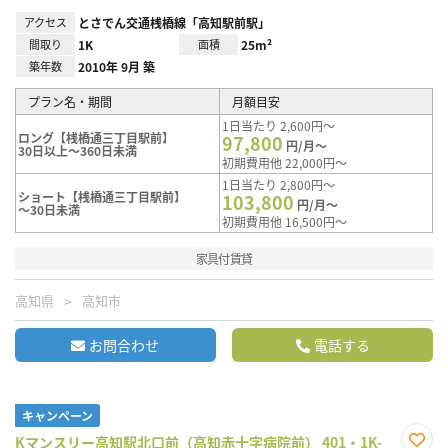
アクセス
とさでん交通桟橋線「高知駅前駅」
間取り
1K
面積
25m²
築年数
2010年 9月 築
プラン名・期間
月額目安
1日当たり 2,600円～
ロング【桟橋通三丁目駅前】
97,800
円/月～
30日以上～360日未満
初期費用他 22,000円～
1日当たり 2,800円～
ショート【桟橋通三丁目駅前】
103,800
円/月～
～30日未満
初期費用他 16,500円～
家具付賃貸
高知県
高知市
お問合わせ
電話する
キャンペーン
Kマンスリー高知駅北口前（高知赤十字病院前） 401・1K-