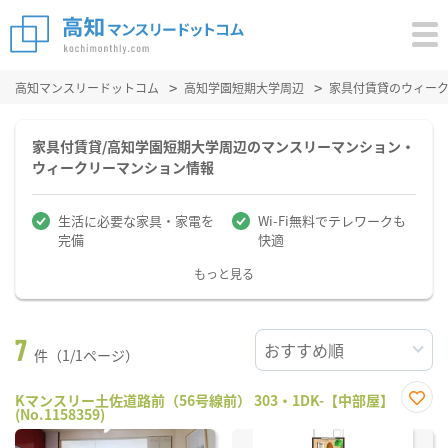
高知マンスリードットコム
高知学園短期大学周辺
家具付賃貸のウィー
家具付賃貸/高知学園短期大学周辺のマンスリーマンション・
ウィークリーマンション情報
生活に必要な家具・家電を
Wi-Fi無料でテレワークも
完備
快適
もっと見る
7
件（1/1ページ）
Kマンスリー土佐道路前（56号線前） 303・1DK-【中部屋】
(No.1158359)
お気
に入