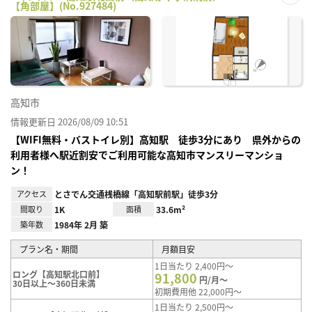
【角部屋】(No.927484)
お気
に入
り登
録
高知市
情報更新日 2026/08/09 10:51
【WIFI無料・バストイレ別】高知駅 徒歩3分にあり 県外からの
利用者様へ駅近割安でご利用可能な高知市マンスリーマンショ
ン！
アクセス
とさでん交通桟橋線「高知駅前駅」徒歩3分
間取り
1K
面積
33.6m²
築年数
1984年 2月 築
プラン名・期間
月額目安
1日当たり 2,400円～
ロング【高知駅北口前】
91,800
円/月～
30日以上～360日未満
初期費用他 22,000円～
1日当たり 2,500円～