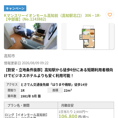
キャンペーン
Kマンスリーイオンモール高知前（高知駅北口） 306・1R-
【中部屋】(No.1143882)
お気
に入
り登
録
高知市
情報更新日 2026/08/09 09:22
【割安・立地条件抜群】高知駅から徒歩6分にある短期利用者様向
けでビジネスホテルよりも安く利用可能！
アクセス
とさでん交通後免線「はりまや橋駅」徒歩14分
間取り
1R
面積
22m²
築年数
1981年 9月 築
プラン名・期間
月額目安
1日当たり 2,900円～
ロング【イオンモール高知前】
106,800
円/月～