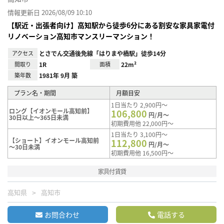
情報更新日 2026/08/09 10:10
【駅近・出張者向け】高知駅から徒歩6分にある割安な家具家電付
リノベーション高知市マンスリーマンション！
アクセス
とさでん交通後免線「はりまや橋駅」徒歩14分
間取り
1R
面積
22m²
築年数
1981年 9月 築
プラン名・期間
月額目安
1日当たり 2,900円～
ロング【イオンモール高知前】
106,800
円/月～
30日以上～365日未満
初期費用他 22,000円～
1日当たり 3,100円～
【ショート】イオンモール高知前
112,800
円/月～
～30日未満
初期費用他 16,500円～
家具付賃貸
高知県
高知市
お問合わせ
電話する