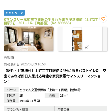
キャンペーン
Kマンスリー高知市立龍馬の生まれたまち記念館前（上町2丁
目駅前） 301・1K-【角部屋】(No.899883)
お気
に入
り登
録
高知市
情報更新日 2026/08/09 10:58
【駅近・駐車場付】上町二丁目駅徒歩4分にあるバストイレ別 空
室であれば即日入居対応可能な家具家電付マンスリーマンショ
ン！
アクセス
とさでん交通伊野線「上町二丁目駅」徒歩4分
間取り
1K
面積
27m²
築年数
1995年 11月 築
プラン名・期間
月額目安