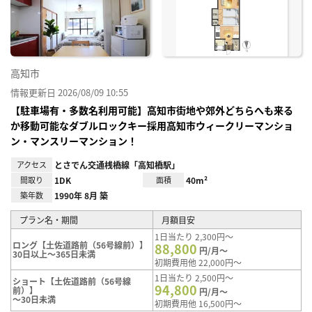
り登
録
高知市
情報更新日 2026/08/09 10:55
【駐車場有・多数名利用可能】高知市街地や郊外どちらへも来る
か移動可能なダブルロックキー採用高知市ウィークリーマンショ
ン・マンスリーマンション！
アクセス
とさでん交通桟橋線「高知橋駅」
間取り
1DK
面積
40m²
築年数
1990年 8月 築
プラン名・期間
月額目安
1日当たり 2,300円～
ロング【土佐道路前（56号線前）】
88,800
円/月～
30日以上～365日未満
初期費用他 22,000円～
1日当たり 2,500円～
ショート【土佐道路前（56号線
94,800
前）】
円/月～
～30日未満
初期費用他 16,500円～