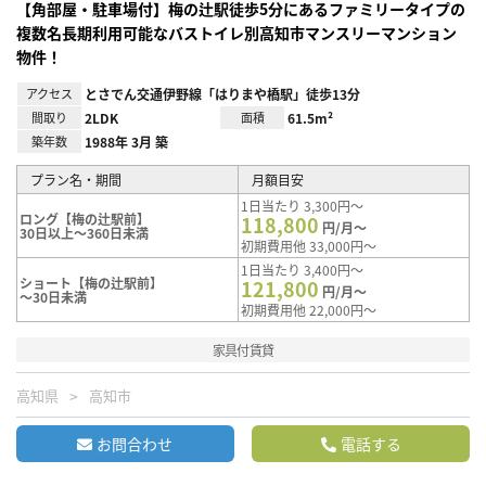
【角部屋・駐車場付】梅の辻駅徒歩5分にあるファミリータイプの
複数名長期利用可能なバストイレ別高知市マンスリーマンション
物件！
アクセス
とさでん交通伊野線「はりまや橋駅」徒歩13分
間取り
2LDK
面積
61.5m²
築年数
1988年 3月 築
プラン名・期間
月額目安
1日当たり 3,300円～
ロング【梅の辻駅前】
118,800
円/月～
30日以上～360日未満
初期費用他 33,000円～
1日当たり 3,400円～
ショート【梅の辻駅前】
121,800
円/月～
～30日未満
初期費用他 22,000円～
家具付賃貸
高知県
高知市
お問合わせ
電話する