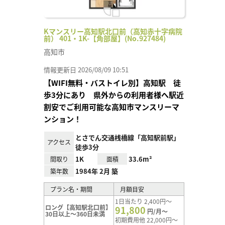
Kマンスリー高知駅北口前（高知赤十字病院
前） 401・1K-【角部屋】(No.927484)
高知市
情報更新日 2026/08/09 10:51
【WIFI無料・バストイレ別】高知駅 徒
歩3分にあり 県外からの利用者様へ駅近
割安でご利用可能な高知市マンスリーマ
ンション！
とさでん交通桟橋線「高知駅前駅」
アクセス
徒歩3分
1K
33.6m²
間取り
面積
1984年 2月 築
築年数
プラン名・期間
月額目安
1日当たり 2,400円～
ロング【高知駅北口前】
91,800
円/月～
30日以上～360日未満
初期費用他 22,000円～