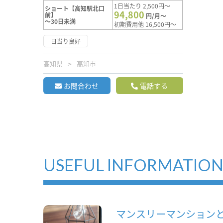
1日当たり 2,500円～
ショート【高知駅北口
94,800
前】
円/月～
～30日未満
初期費用他 16,500円～
日当り良好
高知県
高知市
お問合わせ
電話する
USEFUL INFORMATIO
マンスリーマンション