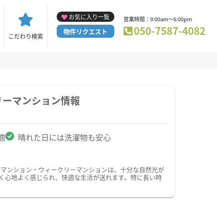
お気に入り一覧
営業時間：9:00am～6:00pm
050-7587-4082
物件リクエスト
こだわり検索
リーマンション情報
適
晴れた日には洗濯物も安心
ーマンション・ウィークリーマンションは、十分な自然光が
く心地よく感じられ、快適な生活が送れます。特に長い時