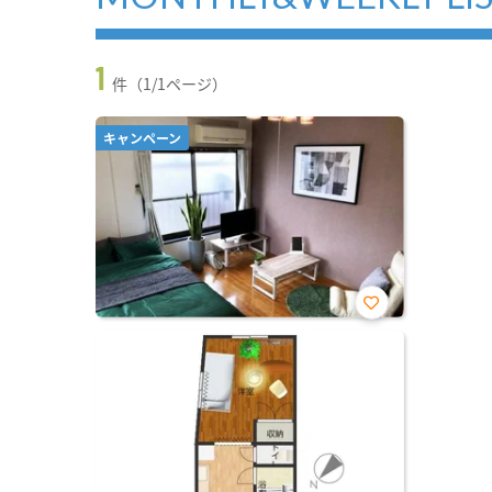
1
件（1/1ページ）
キャンペーン
お気
に入
り登
録