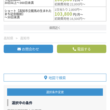
30日以上～360日未満
初期費用他 22,000円～
1日当たり 2,800円～
ショート【高知市立龍馬の生まれた
103,800
まち記念館前】
円/月～
～30日未満
初期費用他 16,500円～
病院近く
高知県
高知市
お問合わせ
電話する
地図で検索
選択条件変更
選択中の条件