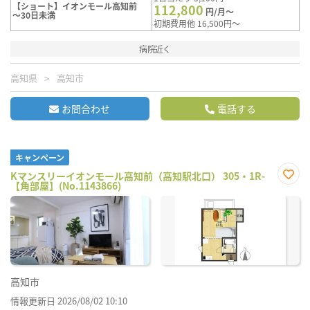
【ショート】イオンモール高知前
112,800
円/月～
～30日未満
初期費用他 16,500円～
病院近く
高知県
高知市
お問合わせ
電話する
キャンペーン
Kマンスリーイオンモール高知前（高知駅北口） 305・1R-
【角部屋】(No.1143866)
お気
に入
り登
録
高知市
情報更新日 2026/08/02 10:10