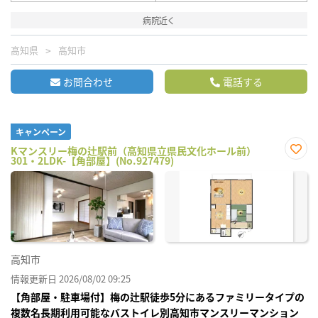
病院近く
高知県
高知市
お問合わせ
電話する
キャンペーン
Kマンスリー梅の辻駅前（高知県立県民文化ホール前）
301・2LDK-【角部屋】(No.927479)
お気
に入
り登
録
高知市
情報更新日 2026/08/02 09:25
【角部屋・駐車場付】梅の辻駅徒歩5分にあるファミリータイプの
複数名長期利用可能なバストイレ別高知市マンスリーマンション