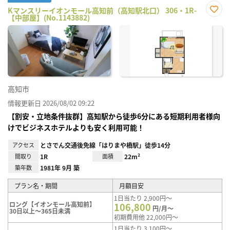
Kマンスリーイオンモール高知前（高知駅北口） 306・1R-
【中部屋】(No.1143882)
お気
に入
り登
録
高知市
情報更新日 2026/08/02 09:22
【割安・立地条件抜群】高知駅から徒歩6分にある短期利用者様向
けでビジネスホテルよりも安く利用可能！
アクセス
とさでん交通後免線「はりまや橋駅」徒歩14分
間取り
1R
面積
22m²
築年数
1981年 9月 築
プラン名・期間
月額目安
1日当たり 2,900円～
ロング【イオンモール高知前】
106,800
円/月～
30日以上～365日未満
初期費用他 22,000円～
1日当たり 3,100円～