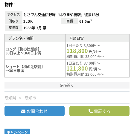
物件！
アクセス
とさでん交通伊野線「はりまや橋駅」徒歩13分
間取り
2LDK
面積
61.5m²
築年数
1988年 3月 築
プラン名・期間
月額目安
1日当たり 3,300円～
ロング【梅の辻駅前】
118,800
円/月～
30日以上～360日未満
初期費用他 33,000円～
1日当たり 3,400円～
ショート【梅の辻駅前】
121,800
円/月～
～30日未満
初期費用他 22,000円～
病院近く
高知県
高知市
お問合わせ
電話する
キャンペーン