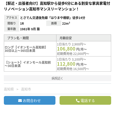
【駅近・出張者向け】高知駅から徒歩6分にある割安な家具家電付
リノベーション高知市マンスリーマンション！
アクセス
とさでん交通後免線「はりまや橋駅」徒歩14分
間取り
1R
面積
22m²
築年数
1981年 9月 築
プラン名・期間
月額目安
1日当たり 2,900円～
ロング【イオンモール高知前】
106,800
円/月～
30日以上～365日未満
初期費用他 22,000円～
1日当たり 3,100円～
【ショート】イオンモール高知前
112,800
円/月～
～30日未満
初期費用他 16,500円～
病院近く
高知県
高知市
お問合わせ
電話する