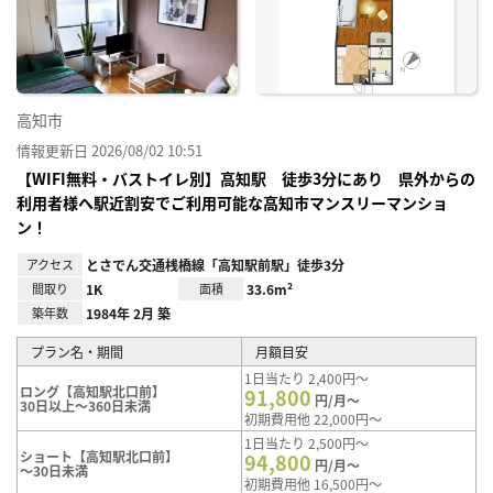
り登
録
高知市
情報更新日 2026/08/02 10:51
【WIFI無料・バストイレ別】高知駅 徒歩3分にあり 県外からの
利用者様へ駅近割安でご利用可能な高知市マンスリーマンショ
ン！
アクセス
とさでん交通桟橋線「高知駅前駅」徒歩3分
間取り
1K
面積
33.6m²
築年数
1984年 2月 築
プラン名・期間
月額目安
1日当たり 2,400円～
ロング【高知駅北口前】
91,800
円/月～
30日以上～360日未満
初期費用他 22,000円～
1日当たり 2,500円～
ショート【高知駅北口前】
94,800
円/月～
～30日未満
初期費用他 16,500円～