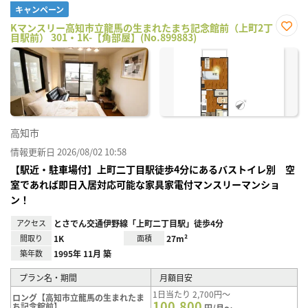
キャンペーン
Kマンスリー高知市立龍馬の生まれたまち記念館前（上町2丁
目駅前） 301・1K-【角部屋】(No.899883)
お気
に入
り登
録
高知市
情報更新日 2026/08/02 10:58
【駅近・駐車場付】上町二丁目駅徒歩4分にあるバストイレ別 空
室であれば即日入居対応可能な家具家電付マンスリーマンショ
ン！
アクセス
とさでん交通伊野線「上町二丁目駅」徒歩4分
間取り
1K
面積
27m²
築年数
1995年 11月 築
プラン名・期間
月額目安
1日当たり 2,700円～
ロング【高知市立龍馬の生まれたま
100,800
ち記念館前】
円/月～