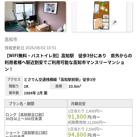
に入
り登
録
高知市
情報更新日 2026/08/02 10:51
【WIFI無料・バストイレ別】高知駅 徒歩3分にあり 県外からの
利用者様へ駅近割安でご利用可能な高知市マンスリーマンショ
ン！
アクセス
とさでん交通桟橋線「高知駅前駅」徒歩3分
間取り
1K
面積
33.6m²
築年数
1984年 2月 築
プラン名・期間
月額目安
1日当たり 2,400円～
ロング【高知駅北口前】
91,800
円/月～
30日以上～360日未満
初期費用他 22,000円～
1日当たり 2,500円～
ショート【高知駅北口前】
94,800
円/月～
～30日未満