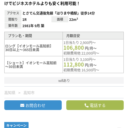
けでビジネスホテルよりも安く利用可能！
アクセス
とさでん交通後免線「はりまや橋駅」徒歩14分
間取り
1R
面積
22m²
築年数
1981年 9月 築
プラン名・期間
月額目安
1日当たり 2,900円～
ロング【イオンモール高知前】
106,800
円/月～
30日以上～365日未満
初期費用他 22,000円～
1日当たり 3,100円～
【ショート】イオンモール高知前
112,800
円/月～
～30日未満
初期費用他 16,500円～
wifiあり
高知県
高知市
お問合わせ
電話する
キャンペーン