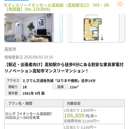
Kマンスリーイオンモール高知前（高知駅北口） 305・1R-
【角部屋】(No.1143866)
お気
に入
り登
録
高知市
情報更新日 2026/08/02 10:10
【駅近・出張者向け】高知駅から徒歩6分にある割安な家具家電付
リノベーション高知市マンスリーマンション！
アクセス
とさでん交通後免線「はりまや橋駅」徒歩14分
間取り
1R
面積
22m²
築年数
1981年 9月 築
プラン名・期間
月額目安
1日当たり 2,900円～
ロング【イオンモール高知前】
106,800
円/月～
30日以上～365日未満
初期費用他 22,000円～
1日当たり 3,100円～