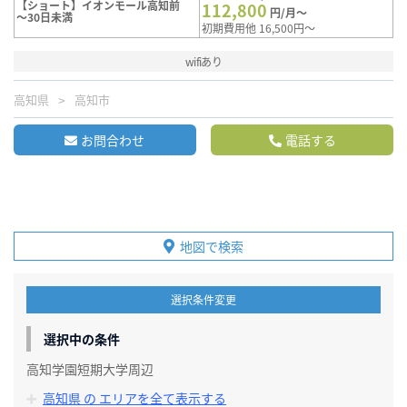
【ショート】イオンモール高知前
112,800
円/月～
～30日未満
初期費用他 16,500円～
wifiあり
高知県
高知市
お問合わせ
電話する
地図で検索
選択条件変更
選択中の条件
高知学園短期大学周辺
高知県 の エリアを全て表示する