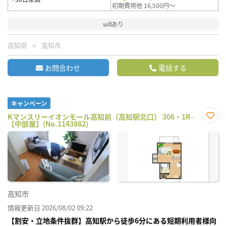
初期費用他 16,500円～
wifiあり
高知県
高知市
お問合わせ
電話する
キャンペーン
Kマンスリーイオンモール高知前（高知駅北口） 306・1R-
【中部屋】(No.1143882)
お気
に入
り登
録
高知市
情報更新日 2026/08/02 09:22
【割安・立地条件抜群】高知駅から徒歩6分にある短期利用者様向