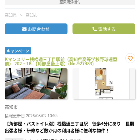
空気清浄機付
高知県
高知市
お問合わせ
電話する
キャンペーン
Kマンスリー桟橋通三丁目駅前（高知県高等学校野球連盟
前） 202・1K-【角部屋最上階】(No.927483)
お気
に入
り登
録
高知市
情報更新日 2026/08/02 10:55
【角部屋・バストイレ別】桟橋通三丁目駅 徒歩4分にあり 長期
出張者様・研修など数か月の利用者様に便利な物件！