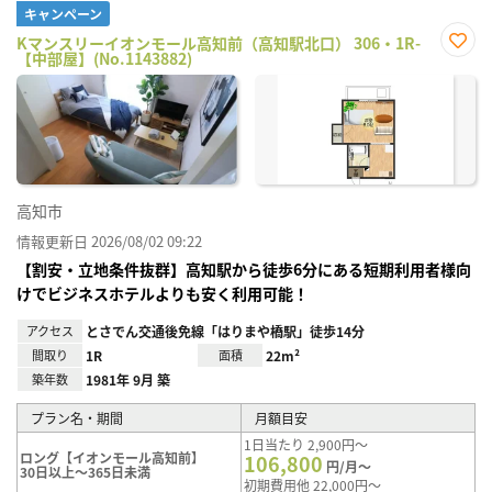
キャンペーン
Kマンスリーイオンモール高知前（高知駅北口） 306・1R-
【中部屋】(No.1143882)
お気
に入
り登
録
高知市
情報更新日 2026/08/02 09:22
【割安・立地条件抜群】高知駅から徒歩6分にある短期利用者様向
けでビジネスホテルよりも安く利用可能！
アクセス
とさでん交通後免線「はりまや橋駅」徒歩14分
間取り
1R
面積
22m²
築年数
1981年 9月 築
プラン名・期間
月額目安
1日当たり 2,900円～
ロング【イオンモール高知前】
106,800
円/月～
30日以上～365日未満
初期費用他 22,000円～