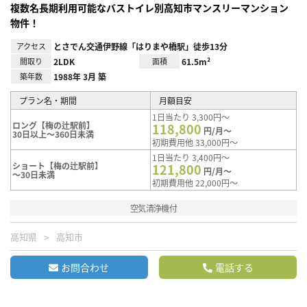
複数名長期利用可能なバストイレ別高知市マンスリーマンション
物件！
アクセス
とさでん交通伊野線「はりまや橋駅」徒歩13分
間取り
2LDK
面積
61.5m²
築年数
1988年 3月 築
プラン名・期間
月額目安
1日当たり 3,300円～
ロング【梅の辻駅前】
118,800
円/月～
30日以上～360日未満
初期費用他 33,000円～
1日当たり 3,400円～
ショート【梅の辻駅前】
121,800
円/月～
～30日未満
初期費用他 22,000円～
空気清浄機付
高知県
高知市
お問合わせ
電話する