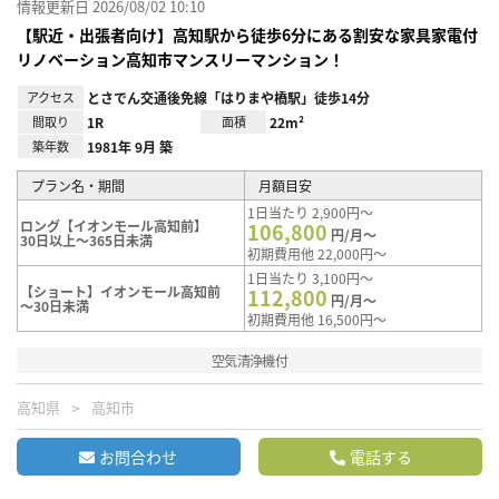
情報更新日 2026/08/02 10:10
【駅近・出張者向け】高知駅から徒歩6分にある割安な家具家電付
リノベーション高知市マンスリーマンション！
アクセス
とさでん交通後免線「はりまや橋駅」徒歩14分
間取り
1R
面積
22m²
築年数
1981年 9月 築
プラン名・期間
月額目安
1日当たり 2,900円～
ロング【イオンモール高知前】
106,800
円/月～
30日以上～365日未満
初期費用他 22,000円～
1日当たり 3,100円～
【ショート】イオンモール高知前
112,800
円/月～
～30日未満
初期費用他 16,500円～
空気清浄機付
高知県
高知市
お問合わせ
電話する