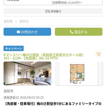
初期費用他 16,500円～
空気清浄機付
高知県
高知市
お問合わせ
電話する
キャンペーン
Kマンスリー梅の辻駅前（高知県立県民文化ホール前）
301・2LDK-【角部屋】(No.927479)
お気
に入
り登
録
高知市
情報更新日 2026/08/02 09:25
【角部屋・駐車場付】梅の辻駅徒歩5分にあるファミリータイプの