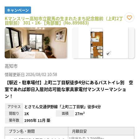
キャンペーン
Kマンスリー高知市立龍馬の生まれたまち記念館前（上町2丁
目駅前） 301・1K-【角部屋】(No.899883)
お気
に入
り登
録
高知市
情報更新日 2026/08/02 10:58
【駅近・駐車場付】上町二丁目駅徒歩4分にあるバストイレ別 空
室であれば即日入居対応可能な家具家電付マンスリーマンショ
ン！
アクセス
とさでん交通伊野線「上町二丁目駅」徒歩4分
間取り
1K
面積
27m²
築年数
1995年 11月 築
プラン名・期間
月額目安
1日当たり 2,700円～