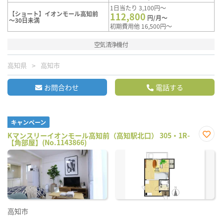
1日当たり 3,100円～
【ショート】イオンモール高知前
112,800
円/月～
～30日未満
初期費用他 16,500円～
空気清浄機付
高知県
高知市
お問合わせ
電話する
キャンペーン
Kマンスリーイオンモール高知前（高知駅北口） 305・1R-
【角部屋】(No.1143866)
お気
に入
り登
録
高知市