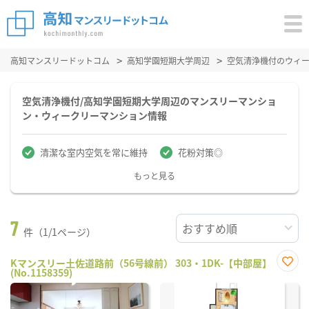
高知マンスリードットコム
高知学園短期大学周辺
空気清浄機付のウィ
空気清浄機付/高知学園短期大学周辺のマンスリーマンショ
ン・ウィークリーマンション情報
清潔な室内空気を常に維持
花粉対策◎
もっと見る
7
件（1/1ページ）
Kマンスリー土佐道路前（56号線前） 303・1DK-【中部屋】
(No.1158359)
お気
に入
り登
録