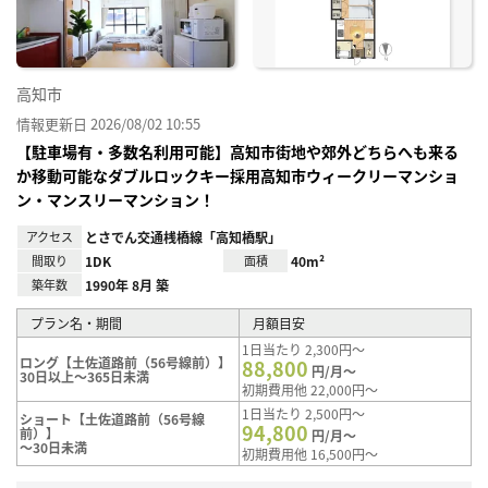
高知市
情報更新日 2026/08/02 10:55
【駐車場有・多数名利用可能】高知市街地や郊外どちらへも来る
か移動可能なダブルロックキー採用高知市ウィークリーマンショ
ン・マンスリーマンション！
アクセス
とさでん交通桟橋線「高知橋駅」
間取り
1DK
面積
40m²
築年数
1990年 8月 築
プラン名・期間
月額目安
1日当たり 2,300円～
ロング【土佐道路前（56号線前）】
88,800
円/月～
30日以上～365日未満
初期費用他 22,000円～
1日当たり 2,500円～
ショート【土佐道路前（56号線
94,800
前）】
円/月～
～30日未満
初期費用他 16,500円～