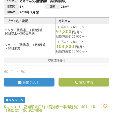
アクセス
とさでん交通桟橋線「高知駅前駅」
間取り
1K
面積
25m²
築年数
2010年 9月 築
プラン名・期間
月額目安
1日当たり 2,600円～
ロング【桟橋通三丁目駅前】
97,800
円/月～
30日以上～360日未満
初期費用他 22,000円～
1日当たり 2,800円～
ショート【桟橋通三丁目駅前】
103,800
円/月～
～30日未満
初期費用他 16,500円～
空気清浄機付
高知県
高知市
お問合わせ
電話する
キャンペーン
Kマンスリー高知駅北口前（高知赤十字病院前） 401・1K-
【角部屋】(No.927484)
お気