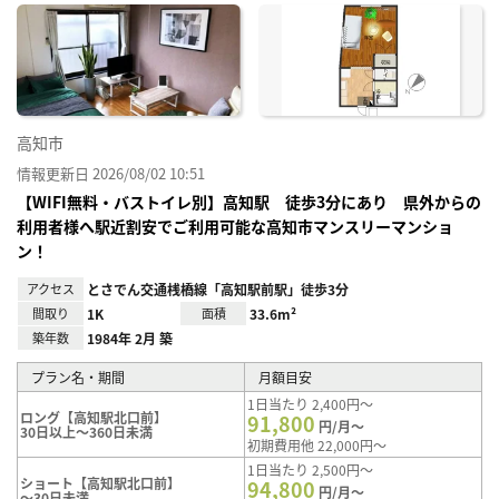
に入
り登
録
高知市
情報更新日 2026/08/02 10:51
【WIFI無料・バストイレ別】高知駅 徒歩3分にあり 県外からの
利用者様へ駅近割安でご利用可能な高知市マンスリーマンショ
ン！
アクセス
とさでん交通桟橋線「高知駅前駅」徒歩3分
間取り
1K
面積
33.6m²
築年数
1984年 2月 築
プラン名・期間
月額目安
1日当たり 2,400円～
ロング【高知駅北口前】
91,800
円/月～
30日以上～360日未満
初期費用他 22,000円～
1日当たり 2,500円～
ショート【高知駅北口前】
94,800
円/月～
～30日未満