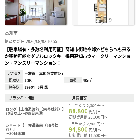
り登
録
高知市
情報更新日 2026/08/02 10:55
【駐車場有・多数名利用可能】高知市街地や郊外どちらへも来る
か移動可能なダブルロックキー採用高知市ウィークリーマンショ
ン・マンスリーマンション！
アクセス
土讃線「高知商業前駅」
間取り
1DK
面積
40m²
築年数
1990年 8月 築
プラン名・期間
月額目安
1日当たり 2,300円～
ロング【土佐道路前（56号線前）】
88,800
円/月～
30日以上～365日未満
初期費用他 22,000円～
1日当たり 2,500円～
ショート【土佐道路前（56号線
94,800
前）】
円/月～
～30日未満
初期費用他 16,500円～