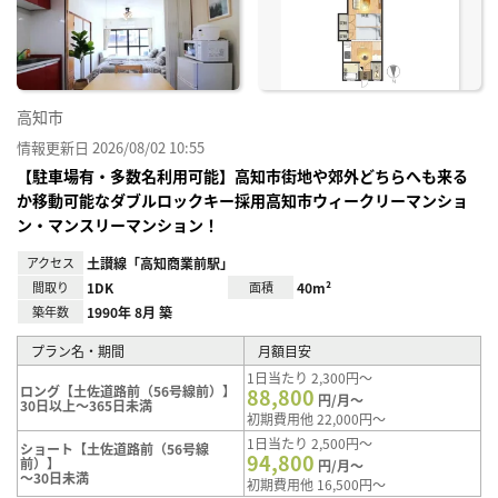
り登
録
高知市
情報更新日 2026/08/02 10:55
【駐車場有・多数名利用可能】高知市街地や郊外どちらへも来る
か移動可能なダブルロックキー採用高知市ウィークリーマンショ
ン・マンスリーマンション！
アクセス
土讃線「高知商業前駅」
間取り
1DK
面積
40m²
築年数
1990年 8月 築
プラン名・期間
月額目安
1日当たり 2,300円～
ロング【土佐道路前（56号線前）】
88,800
円/月～
30日以上～365日未満
初期費用他 22,000円～
1日当たり 2,500円～
ショート【土佐道路前（56号線
94,800
前）】
円/月～
～30日未満
初期費用他 16,500円～