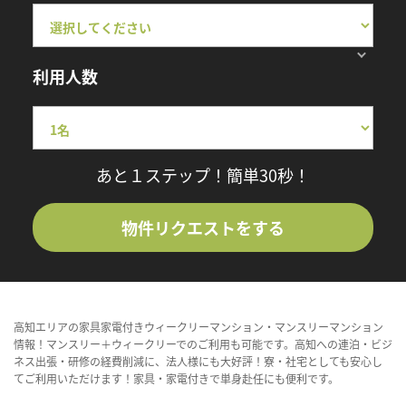
利用人数
あと１ステップ！簡単30秒！
物件リクエストをする
高知エリアの家具家電付きウィークリーマンション・マンスリーマンション
情報！マンスリー＋ウィークリーでのご利用も可能です。高知への連泊・ビジ
ネス出張・研修の経費削減に、法人様にも大好評！寮・社宅としても安心し
てご利用いただけます！家具・家電付きで単身赴任にも便利です。