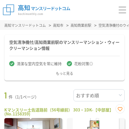
高知マンスリードットコム
高知市
高知商業前駅
空気清浄機付のウ
空気清浄機付/高知商業前駅のマンスリーマンション・ウィー
クリーマンション情報
清潔な室内空気を常に維持
花粉対策◎
もっと見る
1
件（1/1ページ）
Kマンスリー土佐道路前（56号線前） 303・1DK-【中部屋】
(No.1158359)
お気
に入
り登
録