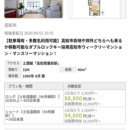
高知市
情報更新日 2026/08/02 10:55
【駐車場有・多数名利用可能】高知市街地や郊外どちらへも来る
か移動可能なダブルロックキー採用高知市ウィークリーマンショ
ン・マンスリーマンション！
アクセス
土讃線「高知商業前駅」
間取り
1DK
面積
40m²
築年数
1990年 8月 築
プラン名・期間
月額目安
1日当たり 2,300円～
ロング【土佐道路前（56号線前）】
88,800
円/月～
30日以上～365日未満
初期費用他 22,000円～
1日当たり 2,500円～
ショート【土佐道路前（56号線
94,800
前）】
円/月～
～30日未満
初期費用他 16,500円～